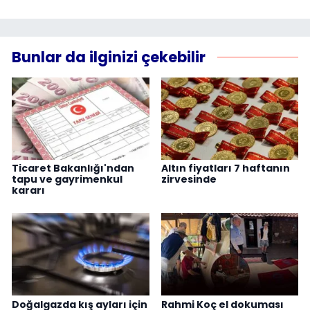
Bunlar da ilginizi çekebilir
Ticaret Bakanlığı'ndan
Altın fiyatları 7 haftanın
tapu ve gayrimenkul
zirvesinde
kararı
Doğalgazda kış ayları için
Rahmi Koç el dokuması