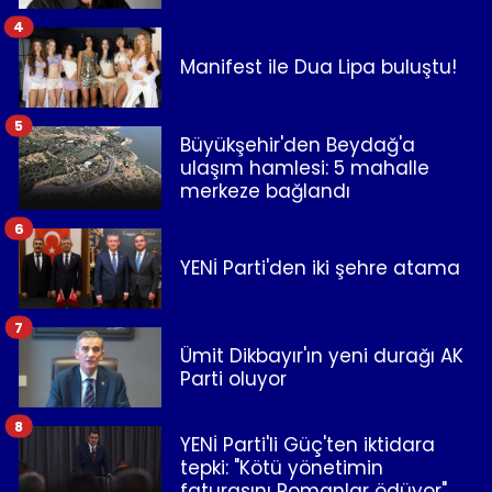
4
Manifest ile Dua Lipa buluştu!
5
Büyükşehir'den Beydağ'a
ulaşım hamlesi: 5 mahalle
merkeze bağlandı
6
YENİ Parti'den iki şehre atama
7
Ümit Dikbayır'ın yeni durağı AK
Parti oluyor
8
YENİ Parti'li Güç'ten iktidara
tepki: "Kötü yönetimin
faturasını Romanlar ödüyor"