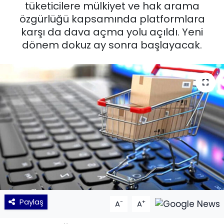
tüketicilere mülkiyet ve hak arama
özgürlüğü kapsamında platformlara
KÜLTÜR SANAT
karşı da dava açma yolu açıldı. Yeni
MAGAZİN
dönem dokuz ay sonra başlayacak.
POLİTİKA
SAĞLIK
Siyaset
SPOR
TEKNOLOJİ
Yaşam
Paylaş
-
+
A
A
YEREL POLİTİKA