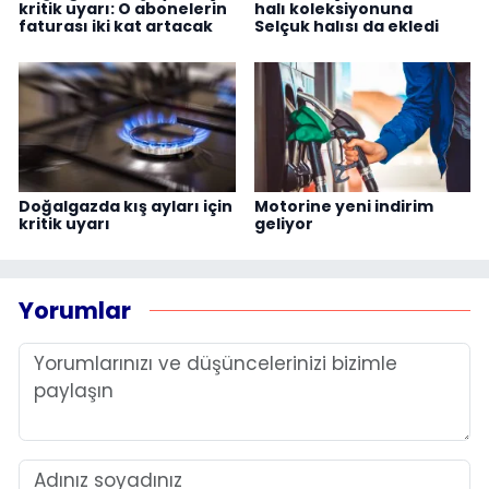
kritik uyarı: O abonelerin
halı koleksiyonuna
faturası iki kat artacak
Selçuk halısı da ekledi
Doğalgazda kış ayları için
Motorine yeni indirim
kritik uyarı
geliyor
Yorumlar