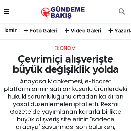
Ankara
Nöbetçi Eczaneler
İzmir
Foto Galeri
Video Galeri
Yazarl
Bilim Teknoloji
Hava Durumu
EKONOMİ
DÜNYA
Trafik Durumu
Çevrimiçi alışverişte
EGE
Süper Lig Puan Durumu ve Fikstür
büyük değişiklik yolda
Anayasa Mahkemesi, e-ticaret
EĞİTİM
Tüm Manşetler
platformlarının satılan kusurlu ürünlerdeki
hukuki sorumluluğunu ortadan kaldıran
EKONOMİ
Son Dakika Haberleri
yasal düzenlemeleri iptal etti. Resmi
Gazete'de yayımlanan kararla birlikte
English News
Haber Arşivi
büyük alışveriş sitelerinin "sadece
aracıyız" savunması son bulurken,
GÜNCEL