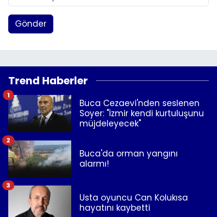
Gönder
Trend Haberler
1
Buca Cezaevi'nden seslenen
Soyer: "İzmir kendi kurtuluşunu
müjdeleyecek"
2
Buca'da orman yangını
alarmı!
3
Usta oyuncu Can Kolukısa
hayatını kaybetti