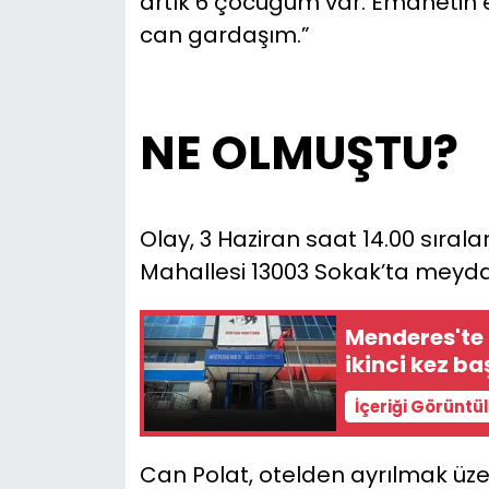
artık 6 çocuğum var. Emanetin e
can gardaşım.”
NE OLMUŞTU?
Olay, 3 Haziran saat 14.00 sırala
Mahallesi 13003 Sokak’ta meyda
Menderes'te t
ikinci kez ba
İçeriği Görüntü
Can Polat, otelden ayrılmak üzer