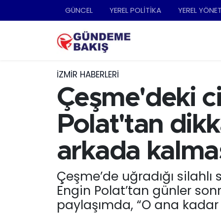
GÜNCEL
YEREL POLİTİKA
YEREL YÖNE
Ankara
Nöbetçi Eczaneler
Bilim Teknoloji
Hava Durumu
İZMIR HABERLERI
DÜNYA
Trafik Durumu
Çeşme'deki c
EGE
Süper Lig Puan Durumu ve Fikstür
Polat'tan dik
EĞİTİM
Tüm Manşetler
arkada kalmas
EKONOMİ
Son Dakika Haberleri
Çeşme’de uğradığı silahlı 
Engin Polat’tan günler son
English News
Haber Arşivi
paylaşımda, “O ana kadar g
GÜNCEL