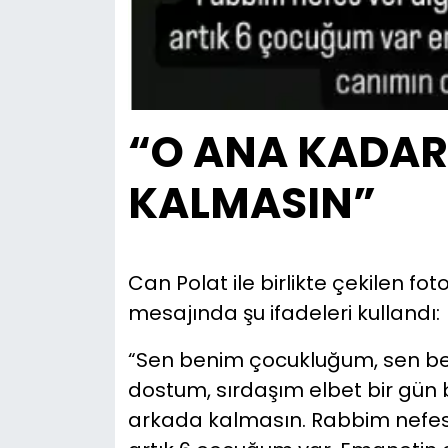
“O ANA KADA
KALMASIN”
Can Polat ile birlikte çekilen fo
mesajında şu ifadeleri kullandı:
“Sen benim çocukluğum, sen be
dostum, sırdaşım elbet bir gün
arkada kalmasın. Rabbim nefes v