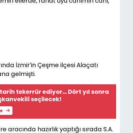
min ellerde, rahat uyu canımın canı,
rında İzmir’in Çeşme ilçesi Alaçatı
na gelmişti.
arih tekerrür ediyor... Dört yıl sonra
şkanvekili seçilecek!
le
e aracında hazırlık yaptığı sırada S.A.