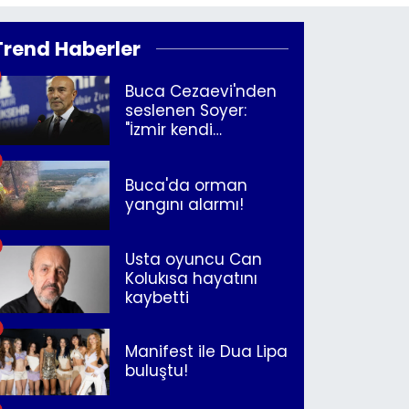
Trend Haberler
Buca Cezaevi'nden
seslenen Soyer:
"İzmir kendi
kurtuluşunu
müjdeleyecek"
Buca'da orman
yangını alarmı!
Usta oyuncu Can
Kolukısa hayatını
kaybetti
Manifest ile Dua Lipa
buluştu!