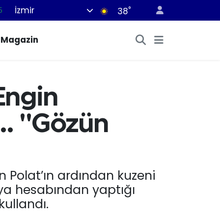
İzmir
°
8
38
2
Magazin
8
3
4
Engin
5
... "Gözün
n Polat’ın ardından kuzeni
dya hesabından yaptığı
ullandı.