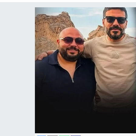
KÜLTÜR SANAT
MAGAZİN
POLİTİKA
SAĞLIK
Siyaset
SPOR
TEKNOLOJİ
Yaşam
YEREL POLİTİKA