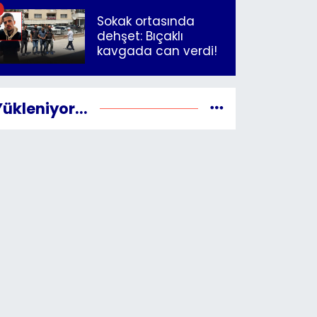
İzmir"
Sokak ortasında
dehşet: Bıçaklı
kavgada can verdi!
Yükleniyor...