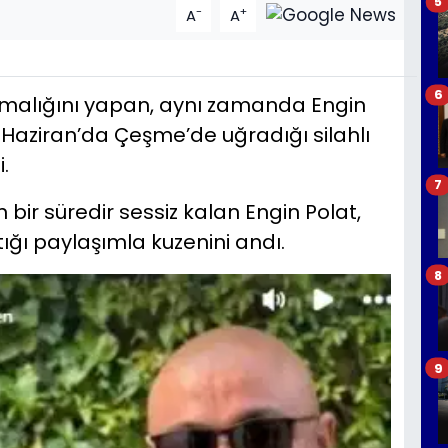
5
-
+
A
A
6
orumalığını yapan, aynı zamanda Engin
3 Haziran’da Çeşme’de uğradığı silahlı
.
7
ir süredir sessiz kalan Engin Polat,
ı paylaşımla kuzenini andı.
8
9