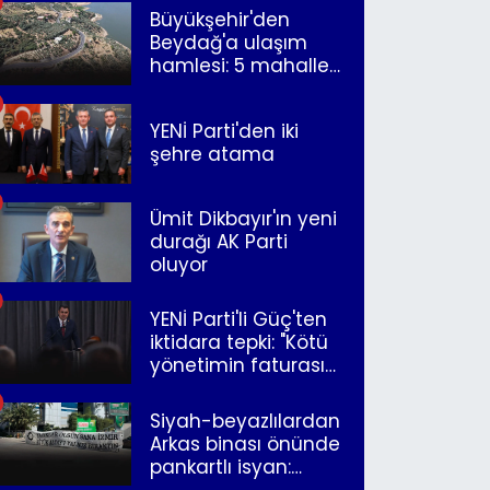
Büyükşehir'den
Beydağ'a ulaşım
hamlesi: 5 mahalle
merkeze bağlandı
YENİ Parti'den iki
şehre atama
Ümit Dikbayır'ın yeni
durağı AK Parti
oluyor
YENİ Parti'li Güç'ten
iktidara tepki: "Kötü
yönetimin faturasını
Romanlar ödüyor"
Siyah-beyazlılardan
Arkas binası önünde
pankartlı isyan:
"Yazıklar olsun sana