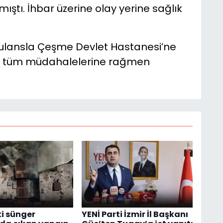
mıştı. İhbar üzerine olay yerine sağlık
lansla Çeşme Devlet Hastanesi’ne
rın tüm müdahalelerine rağmen
ki sünger
YENİ Parti İzmir İl Başkanı