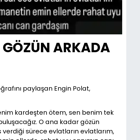
R GÖZÜN ARKADA
toğrafını paylaşan Engin Polat,
nim kardeşten ötem, sen benim tek
 buluşacağız. O ana kadar gözün
erdiği sürece evlatların evlatlarım,