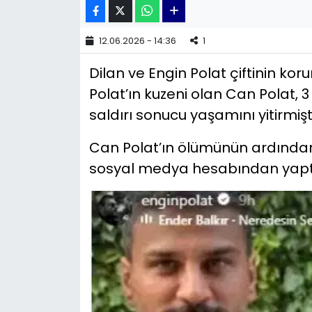
YEREL YÖNETİMLER
12.06.2026 - 14:36
1
Yurt
Dilan ve Engin Polat çiftinin k
Polat’ın kuzeni olan Can Polat, 
saldırı sonucu yaşamını yitirmişti
Can Polat’ın ölümünün ardından b
sosyal medya hesabından yaptığ