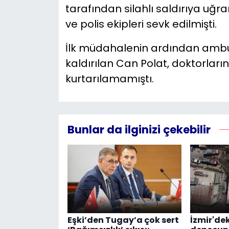
tarafından silahlı saldırıya uğra
ve polis ekipleri sevk edilmişti.
İlk müdahalenin ardından ambu
kaldırılan Can Polat, doktorla
kurtarılamamıştı.
Bunlar da ilginizi çekebilir
Eşki’den Tugay’a çok sert
İzmir'de