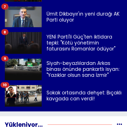
7
Ümit Dikbayır'ın yeni durağı AK
Parti oluyor
8
YENİ Parti'li Güç'ten iktidara
tepki: "Kötü yönetimin
faturasını Romanlar ödüyor"
9
Siyah-beyazlılardan Arkas
binası önünde pankartlı isyan:
"Yazıklar olsun sana İzmir"
10
Sokak ortasında dehşet: Bıçaklı
kavgada can verdi!
Yükleniyor...