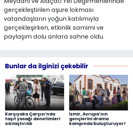
Meydanı ve Alaçatı Yel Değirmenlerinde
gerçekleştirilen aşure lokması
vatandaşların yoğun katılımıyla
gerçekleşirken, etkinlik samimi ve
paylaşım dolu anlara sahne oldu.
Bunlar da ilginizi çekebilir
Karşıyaka Çarşısı’nda
İzmir, Avrupa'nın
taşıt yasağı denetimleri
gençlerini drama
sıkılaştırıldı
kampında buluşturuyor!