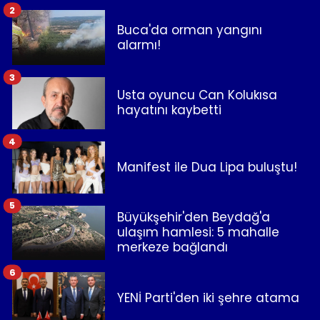
2
Buca'da orman yangını
alarmı!
3
Usta oyuncu Can Kolukısa
hayatını kaybetti
4
Manifest ile Dua Lipa buluştu!
5
Büyükşehir'den Beydağ'a
ulaşım hamlesi: 5 mahalle
merkeze bağlandı
6
YENİ Parti'den iki şehre atama