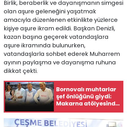
Birlik, beraberlik ve dayanışmanın simgesi
olan aşure geleneğini yaşatmak
YEREL YÖNETİMLER
amacıyla düzenlenen etkinlikte yüzlerce
kişiye aşure ikram edildi. Başkan Denizli,
Yurt
kazan başına geçerek vatandaşlara
aşure ikramında bulunurken,
vatandaşlarla sohbet ederek Muharrem
ayının paylaşma ve dayanışma ruhuna
dikkat çekti.
Bornovalı muhtarlar
şef önlüğünü giydi:
Makarna atölyesinde
buluştular