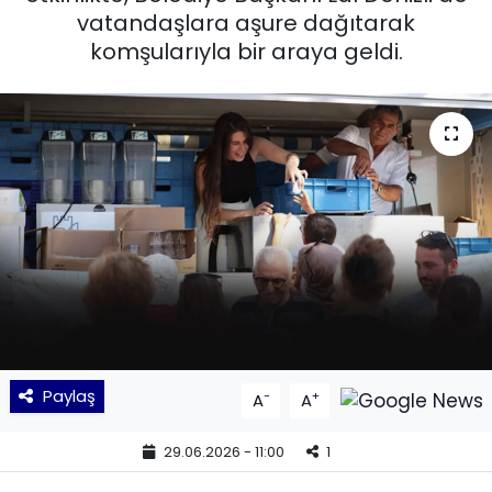
vatandaşlara aşure dağıtarak
KÜLTÜR SANAT
komşularıyla bir araya geldi.
MAGAZİN
POLİTİKA
SAĞLIK
Siyaset
SPOR
TEKNOLOJİ
Paylaş
-
+
A
A
Yaşam
29.06.2026 - 11:00
1
YEREL POLİTİKA