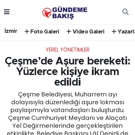
Ankara
Nöbetçi Eczaneler
İzmir
Foto Galeri
Video Galeri
Yazarl
Bilim Teknoloji
Hava Durumu
YEREL YÖNETİMLER
DÜNYA
Trafik Durumu
Çeşme’de Aşure bereketi:
EGE
Süper Lig Puan Durumu ve Fikstür
Yüzlerce kişiye ikram
edildi
EĞİTİM
Tüm Manşetler
Çeşme Belediyesi, Muharrem ayı
EKONOMİ
Son Dakika Haberleri
dolayısıyla düzenlediği aşure lokması
paylaşımıyla vatandaşları buluşturdu.
English News
Haber Arşivi
Çeşme Cumhuriyet Meydanı ve Alaçatı
Yel Değirmenlerinde gerçekleştirilen
GÜNCEL
etkinlikte, Belediye Başkanı Lâl Denizli de