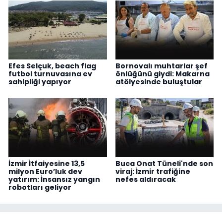
Efes Selçuk, beach flag
Bornovalı muhtarlar şef
futbol turnuvasına ev
önlüğünü giydi: Makarna
sahipliği yapıyor
atölyesinde buluştular
İzmir İtfaiyesine 13,5
Buca Onat Tüneli'nde son
milyon Euro’luk dev
viraj: İzmir trafiğine
yatırım: İnsansız yangın
nefes aldıracak
robotları geliyor