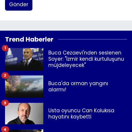
Gönder
Trend Haberler
1
Buca Cezaevi'nden seslenen
Soyer: "İzmir kendi kurtuluşunu
müjdeleyecek"
2
Buca'da orman yangını
alarmı!
3
Usta oyuncu Can Kolukısa
hayatını kaybetti
4