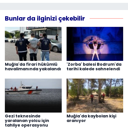
Bunlar da ilginizi çekebilir
Muğla'da firari hükümlü
'Zorba' balesi Bodrum'da
havalimanında yakalandı
tarihi kalede sahnelendi
Gezi teknesinde
Muğla'da kaybolan kişi
yaralanan yolcu için
aranıyor
tahliye operasyonu