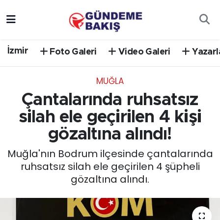
Ankara
Nöbetçi Eczaneler
İzmir
Foto Galeri
Video Galeri
Yazarl
Bilim Teknoloji
Hava Durumu
MUĞLA
DÜNYA
Trafik Durumu
Çantalarında ruhsatsız
EGE
Süper Lig Puan Durumu ve Fikstür
silah ele geçirilen 4 kişi
gözaltına alındı!
EĞİTİM
Tüm Manşetler
Muğla'nın Bodrum ilçesinde çantalarında
EKONOMİ
Son Dakika Haberleri
ruhsatsız silah ele geçirilen 4 şüpheli
gözaltına alındı.
English News
Haber Arşivi
GÜNCEL