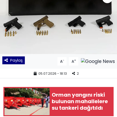
KÜLTÜR SANAT
MAGAZİN
POLİTİKA
SAĞLIK
Paylaş
-
+
A
A
Siyaset
05.07.2026 - 18:13
2
SPOR
TEKNOLOJİ
Orman yangını riski
bulunan mahallelere
Yaşam
su tankeri dağıtıldı
YEREL POLİTİKA