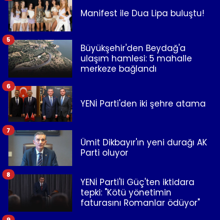
Manifest ile Dua Lipa buluştu!
5
Büyükşehir'den Beydağ'a
ulaşım hamlesi: 5 mahalle
merkeze bağlandı
6
YENİ Parti'den iki şehre atama
7
Ümit Dikbayır'ın yeni durağı AK
Parti oluyor
8
YENİ Parti'li Güç'ten iktidara
tepki: "Kötü yönetimin
faturasını Romanlar ödüyor"
9