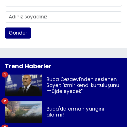
Gönder
Trend Haberler
1
Buca Cezaevi'nden seslenen
Soyer: "İzmir kendi kurtuluşunu
müjdeleyecek"
2
Buca'da orman yangını
alarmı!