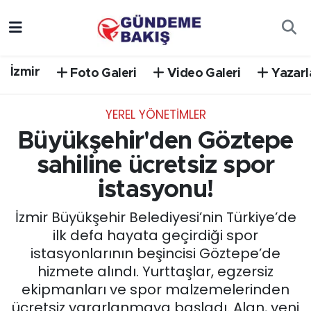
Ankara
Nöbetçi Eczaneler
İzmir
Foto Galeri
Video Galeri
Yazarl
Bilim Teknoloji
Hava Durumu
YEREL YÖNETİMLER
DÜNYA
Trafik Durumu
Büyükşehir'den Göztepe
EGE
Süper Lig Puan Durumu ve Fikstür
sahiline ücretsiz spor
istasyonu!
EĞİTİM
Tüm Manşetler
İzmir Büyükşehir Belediyesi’nin Türkiye’de
EKONOMİ
Son Dakika Haberleri
ilk defa hayata geçirdiği spor
istasyonlarının beşincisi Göztepe’de
English News
Haber Arşivi
hizmete alındı. Yurttaşlar, egzersiz
ekipmanları ve spor malzemelerinden
GÜNCEL
ücretsiz yararlanmaya başladı. Alan, yeni