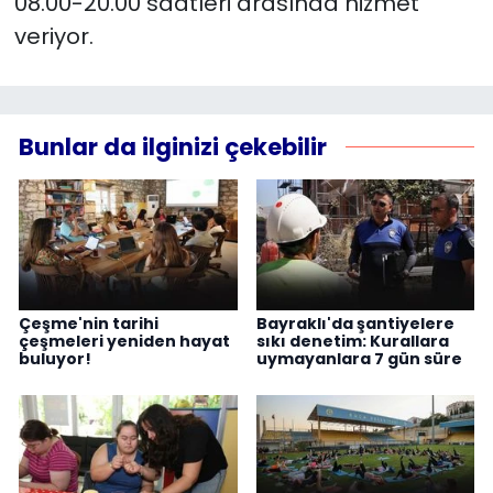
08.00-20.00 saatleri arasında hizmet
veriyor.
Bunlar da ilginizi çekebilir
Çeşme'nin tarihi
Bayraklı'da şantiyelere
çeşmeleri yeniden hayat
sıkı denetim: Kurallara
buluyor!
uymayanlara 7 gün süre