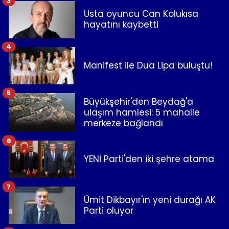
3
Usta oyuncu Can Kolukısa
hayatını kaybetti
4
Manifest ile Dua Lipa buluştu!
5
Büyükşehir'den Beydağ'a
ulaşım hamlesi: 5 mahalle
merkeze bağlandı
6
YENİ Parti'den iki şehre atama
7
Ümit Dikbayır'ın yeni durağı AK
Parti oluyor