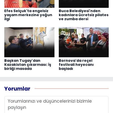
Efes Selçuk'ta engelsiz
Buca Belediyesi'nden
yaşam merkezine yoğun
kadınlara ücretsiz pilates
ilgi
ve zumba dersi
Başkan Tugay'dan
Bornova'da reçel
Kazakistan çıkarması: İş
festivali heyecanı
birliği masada
başladı
Yorumlar