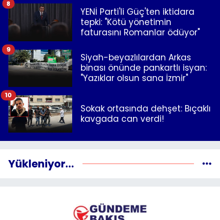
8
YENİ Parti'li Güç'ten iktidara
tepki: "Kötü yönetimin
faturasını Romanlar ödüyor"
9
Siyah-beyazlılardan Arkas
binası önünde pankartlı isyan:
"Yazıklar olsun sana İzmir"
10
Sokak ortasında dehşet: Bıçaklı
kavgada can verdi!
Yükleniyor...