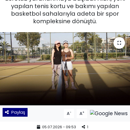
yapılan tenis kortu ve bakımı yapılan
KÜLTÜR SANAT
basketbol sahalarıyla adeta bir spor
kompleksine dönüştü.
MAGAZİN
POLİTİKA
SAĞLIK
Siyaset
SPOR
TEKNOLOJİ
Paylaş
-
+
A
A
Yaşam
05.07.2026 - 09:53
1
YEREL POLİTİKA