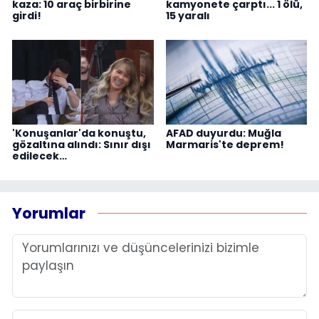
kaza: 10 araç birbirine
kamyonete çarptı... 1 ölü,
girdi!
15 yaralı
'Konuşanlar'da konuştu,
AFAD duyurdu: Muğla
gözaltına alındı: Sınır dışı
Marmaris'te deprem!
edilecek…
Yorumlar