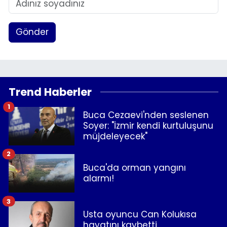
Gönder
Trend Haberler
1
Buca Cezaevi'nden seslenen
Soyer: "İzmir kendi kurtuluşunu
müjdeleyecek"
2
Buca'da orman yangını
alarmı!
3
Usta oyuncu Can Kolukısa
hayatını kaybetti