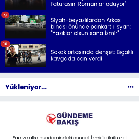
faturasını Romanlar ödüyor"
9
Siyah-beyazlılardan Arkas
binası önünde pankartlı isyan:
"Yazıklar olsun sana İzmir"
10
Sokak ortasında dehşet: Bıçaklı
kavgada can verdi!
Yükleniyor...
Ege ve ülke gündemindeki güncel, İzmir'le ilgili özel