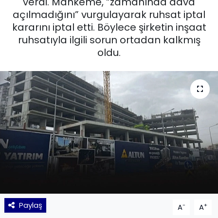
verdi. Mahkeme, “zamanında dava
açılmadığını” vurgulayarak ruhsat iptal
KÜLTÜR SANAT
kararını iptal etti. Böylece şirketin inşaat
ruhsatıyla ilgili sorun ortadan kalkmış
MAGAZİN
oldu.
POLİTİKA
SAĞLIK
Siyaset
SPOR
TEKNOLOJİ
Yaşam
Paylaş
-
+
A
A
YEREL POLİTİKA