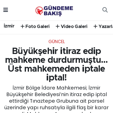
Ankara
Nöbetçi Eczaneler
İzmir
Foto Galeri
Video Galeri
Yazarl
Bilim Teknoloji
Hava Durumu
GÜNCEL
DÜNYA
Trafik Durumu
Büyükşehir itiraz edip
EGE
Süper Lig Puan Durumu ve Fikstür
mahkeme durdurmuştu...
Üst mahkemeden iptale
EĞİTİM
Tüm Manşetler
iptal!
EKONOMİ
Son Dakika Haberleri
İzmir Bölge İdare Mahkemesi; İzmir
Büyükşehir Belediyesi’nin itiraz edip iptal
English News
Haber Arşivi
ettirdiği Tınaztepe Grubuna ait parsel
üzerinde yapı ruhsatıyla ilgili flaş bir karar
GÜNCEL