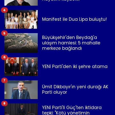
4
Manifest ile Dua Lipa buluştu!
5
Büyükşehir'den Beydağ'a
ulaşım hamlesi: 5 mahalle
merkeze bağlandı
6
YENİ Parti'den iki şehre atama
7
Ümit Dikbayır'ın yeni durağı AK
Parti oluyor
8
YENİ Parti'li Güç'ten iktidara
tepki: "Kötü yönetimin