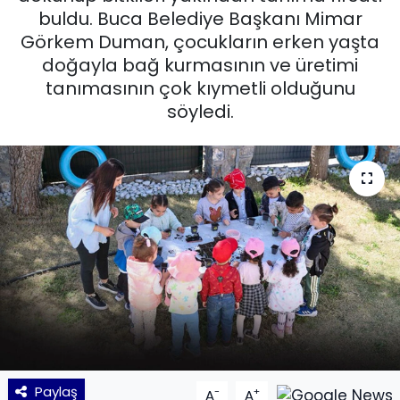
buldu. Buca Belediye Başkanı Mimar
KÜLTÜR SANAT
Görkem Duman, çocukların erken yaşta
doğayla bağ kurmasının ve üretimi
MAGAZİN
tanımasının çok kıymetli olduğunu
söyledi.
POLİTİKA
SAĞLIK
Siyaset
SPOR
TEKNOLOJİ
Yaşam
Paylaş
-
+
YEREL POLİTİKA
A
A