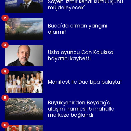
Soyer: "İzmir kendi kurtuluşunu
müjdeleyecek"
2
Buca'da orman yangını
alarmı!
3
Usta oyuncu Can Kolukısa
hayatını kaybetti
4
Manifest ile Dua Lipa buluştu!
5
Büyükşehir'den Beydağ'a
ulaşım hamlesi: 5 mahalle
merkeze bağlandı
6