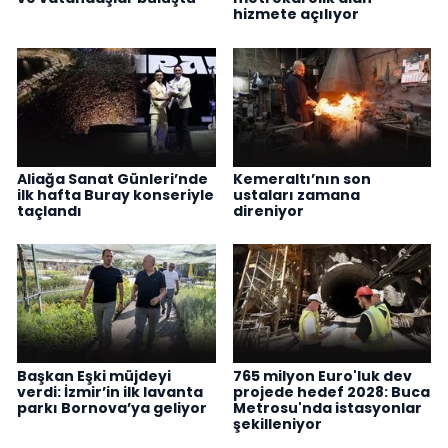
hizmete açılıyor
Aliağa Sanat Günleri’nde
Kemeraltı’nın son
ilk hafta Buray konseriyle
ustaları zamana
taçlandı
direniyor
Başkan Eşki müjdeyi
765 milyon Euro'luk dev
verdi: İzmir’in ilk lavanta
projede hedef 2028: Buca
parkı Bornova’ya geliyor
Metrosu'nda istasyonlar
şekilleniyor