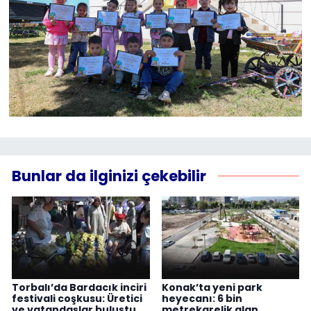
Bunlar da ilginizi çekebilir
Torbalı’da Bardacık inciri
Konak’ta yeni park
festivali coşkusu: Üretici
heyecanı: 6 bin
ve vatandaşlar buluştu
metrekarelik alan