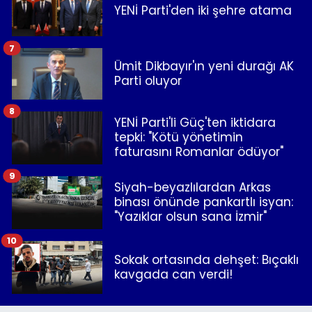
YENİ Parti'den iki şehre atama
7
Ümit Dikbayır'ın yeni durağı AK
Parti oluyor
8
YENİ Parti'li Güç'ten iktidara
tepki: "Kötü yönetimin
faturasını Romanlar ödüyor"
9
Siyah-beyazlılardan Arkas
binası önünde pankartlı isyan:
"Yazıklar olsun sana İzmir"
10
Sokak ortasında dehşet: Bıçaklı
kavgada can verdi!