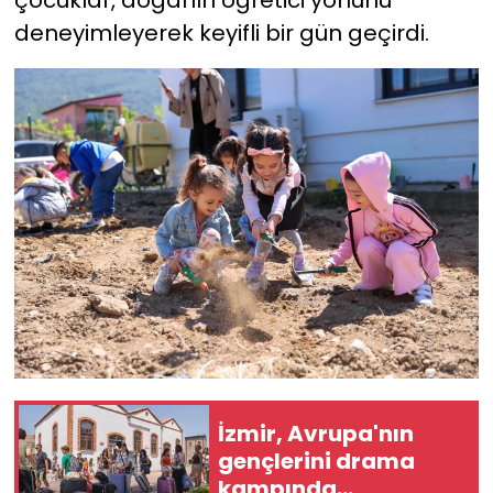
deneyimleyerek keyifli bir gün geçirdi.
İzmir, Avrupa'nın
gençlerini drama
kampında