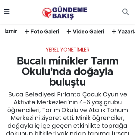
Ankara
Nöbetçi Eczaneler
İzmir
Foto Galeri
Video Galeri
Yazarl
Bilim Teknoloji
Hava Durumu
YEREL YÖNETİMLER
DÜNYA
Trafik Durumu
Bucalı minikler Tarım
EGE
Süper Lig Puan Durumu ve Fikstür
Okulu’nda doğayla
buluştu
EĞİTİM
Tüm Manşetler
Buca Belediyesi Pırlanta Çocuk Oyun ve
EKONOMİ
Son Dakika Haberleri
Aktivite Merkezleri’nin 4-6 yaş grubu
öğrencileri, Tarım Okulu ve Atalık Tohum
English News
Haber Arşivi
Merkezi’ni ziyaret etti. Minik öğrenciler,
doğayla iç içe geçen etkinlikte toprağa
GÜNCEL
dokunup bitkileri yakından tanıma fırsatı