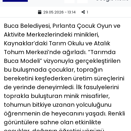
29.05.2026 - 13:14
1
YEREL YÖNETİMLER
Buca Belediyesi, Pırlanta Çocuk Oyun ve
Yurt
Aktivite Merkezlerindeki minikleri,
Kaynaklar’daki Tarım Okulu ve Atalık
Tohum Merkezi’nde ağırladı. “Tarımda
Buca Modeli” vizyonuyla gerçekleştirilen
bu buluşmada çocuklar, toprağın
bereketini keşfederken üretim süreçlerini
de yerinde deneyimledi. İlk fasulyelerini
toprakla buluşturan minik misafirler,
tohumun bitkiye uzanan yolculuğunu
öğrenmenin de heyecanını yaşadı. Renkli
görüntülere sahne olan etkinlikte
çocuklar, doğanın öğretici yönünü