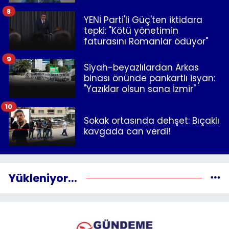
8
YENİ Parti'li Güç'ten iktidara
tepki: "Kötü yönetimin
faturasını Romanlar ödüyor"
9
Siyah-beyazlılardan Arkas
binası önünde pankartlı isyan:
"Yazıklar olsun sana İzmir"
10
Sokak ortasında dehşet: Bıçaklı
kavgada can verdi!
Yükleniyor...