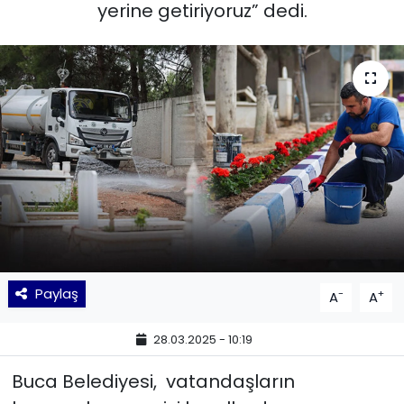
yerine getiriyoruz” dedi.
KÜLTÜR SANAT
MAGAZİN
POLİTİKA
SAĞLIK
Siyaset
SPOR
Paylaş
-
+
A
A
TEKNOLOJİ
28.03.2025 - 10:19
Yaşam
Buca Belediyesi, vatandaşların
YEREL POLİTİKA