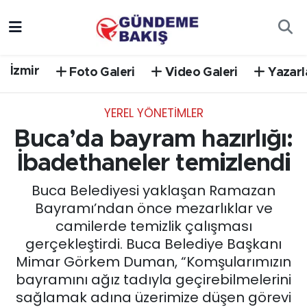
Ankara
Nöbetçi Eczaneler
İzmir
Foto Galeri
Video Galeri
Yazarl
Bilim Teknoloji
Hava Durumu
YEREL YÖNETİMLER
DÜNYA
Trafik Durumu
Buca’da bayram hazırlığı:
EGE
Süper Lig Puan Durumu ve Fikstür
İbadethaneler temizlendi
Buca Belediyesi yaklaşan Ramazan
EĞİTİM
Tüm Manşetler
Bayramı’ndan önce mezarlıklar ve
camilerde temizlik çalışması
EKONOMİ
Son Dakika Haberleri
gerçekleştirdi. Buca Belediye Başkanı
Mimar Görkem Duman, “Komşularımızın
English News
Haber Arşivi
bayramını ağız tadıyla geçirebilmelerini
sağlamak adına üzerimize düşen görevi
GÜNCEL