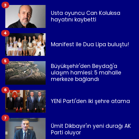
3
Usta oyuncu Can Kolukısa
hayatını kaybetti
4
Manifest ile Dua Lipa buluştu!
5
Büyükşehir'den Beydağ'a
ulaşım hamlesi: 5 mahalle
merkeze bağlandı
6
YENİ Parti'den iki şehre atama
7
Ümit Dikbayır'ın yeni durağı AK
Parti oluyor