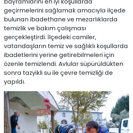
bayramlarını en iyi koşullarda
geçirmelerini sağlamak amacıyla ilçede
YEREL YÖNETİMLER
bulunan ibadethane ve mezarlıklarda
temizlik ve bakım çalışması
Yurt
gerçekleştirdi. İlçedeki camiler,
vatandaşların temiz ve sağlıklı koşullarda
ibadetlerini yerine getirebilmeleri için
özenle temizlendi. Avlular süpürüldükten
sonra tazyikli su ile çevre temizliği de
yapıldı.