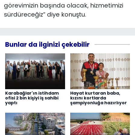
görevimizin başında olacak, hizmetimizi
sürdüreceğiz” diye konuştu.
Bunlar da ilginizi çekebilir
Karabağlar'ın istihdam
Hayat kurtaran baba,
ofisi 2 bin kişiyi iş sahibi
kızını kortlarda
yaptı
şampiyonluğa hazırlıyor