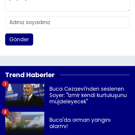
Gönder
Trend Haberler
1
Buca Cezaevi'nden seslenen
Soyer: "İzmir kendi kurtuluşunu
müjdeleyecek"
2
Buca'da orman yangını
alarmı!