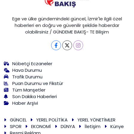
Ege ve ülke gündemindeki güncel, İzmir'le ilgili özel
haberleri en doğru ve güvenilir şekilde haberdar
olabilirsiniz / GÜNDEME BAKIŞ- TE Bilişim
Nöbetçi Eczaneler
Hava Durumu
Trafik Durumu
Puan Durumu ve Fikstür
Tüm Manşetler
Son Dakika Haberleri
Haber Arşivi
GÜNCEL
YEREL POLİTİKA
YEREL YÖNETİMLER
SPOR
EKONOMİ
DÜNYA
İletişim
Künye
Resmi Reklam