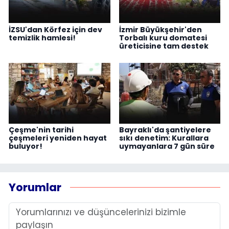
İZSU'dan Körfez için dev
İzmir Büyükşehir'den
temizlik hamlesi!
Torbalı kuru domatesi
üreticisine tam destek
Çeşme'nin tarihi
Bayraklı'da şantiyelere
çeşmeleri yeniden hayat
sıkı denetim: Kurallara
buluyor!
uymayanlara 7 gün süre
Yorumlar