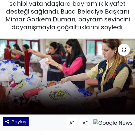
sahibi vatandaşlara bayramlık kıyafet
desteği sağlandı. Buca Belediye Başkanı
KÜLTÜR SANAT
Mimar Görkem Duman, bayram sevincini
MAGAZİN
dayanışmayla çoğalttıklarını söyledi.
POLİTİKA
SAĞLIK
Siyaset
SPOR
TEKNOLOJİ
Yaşam
Paylaş
-
+
A
A
YEREL POLİTİKA