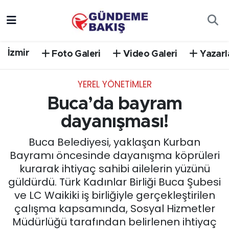
Ankara
Nöbetçi Eczaneler
İzmir
Foto Galeri
Video Galeri
Yazarl
Bilim Teknoloji
Hava Durumu
YEREL YÖNETİMLER
DÜNYA
Trafik Durumu
Buca’da bayram
EGE
Süper Lig Puan Durumu ve Fikstür
dayanışması!
Buca Belediyesi, yaklaşan Kurban
EĞİTİM
Tüm Manşetler
Bayramı öncesinde dayanışma köprüleri
kurarak ihtiyaç sahibi ailelerin yüzünü
EKONOMİ
Son Dakika Haberleri
güldürdü. Türk Kadınlar Birliği Buca Şubesi
ve LC Waikiki iş birliğiyle gerçekleştirilen
English News
Haber Arşivi
çalışma kapsamında, Sosyal Hizmetler
Müdürlüğü tarafından belirlenen ihtiyaç
GÜNCEL