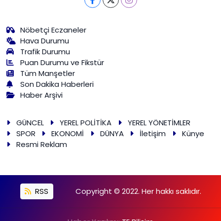
Nöbetçi Eczaneler
Hava Durumu
Trafik Durumu
Puan Durumu ve Fikstür
Tüm Manşetler
Son Dakika Haberleri
Haber Arşivi
GÜNCEL
YEREL POLİTİKA
YEREL YÖNETİMLER
SPOR
EKONOMİ
DÜNYA
İletişim
Künye
Resmi Reklam
RSS
Copyright © 2022. Her hakkı saklıdır.