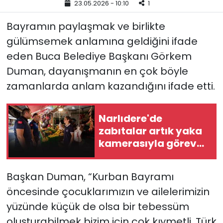
23.05.2026 - 10:10
1
YEREL YÖNETİMLER
Bayramın paylaşmak ve birlikte
gülümsemek anlamına geldiğini ifade
Yurt
eden Buca Belediye Başkanı Görkem
Duman, dayanışmanın en çok böyle
zamanlarda anlam kazandığını ifade etti.
Narlıdere'de
zabıtalar artık yaka
kamerasıyla görev
yapacak
Başkan Duman, “Kurban Bayramı
öncesinde çocuklarımızın ve ailelerimizin
yüzünde küçük de olsa bir tebessüm
oluşturabilmek bizim için çok kıymetli. Türk