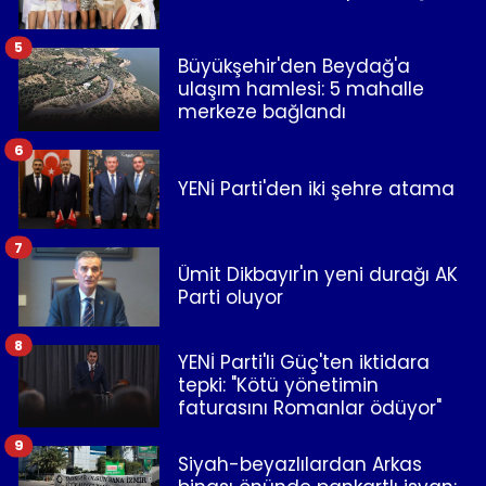
5
Büyükşehir'den Beydağ'a
ulaşım hamlesi: 5 mahalle
merkeze bağlandı
6
YENİ Parti'den iki şehre atama
7
Ümit Dikbayır'ın yeni durağı AK
Parti oluyor
8
YENİ Parti'li Güç'ten iktidara
tepki: "Kötü yönetimin
faturasını Romanlar ödüyor"
9
Siyah-beyazlılardan Arkas