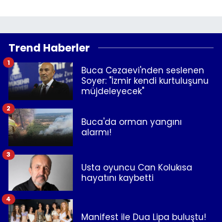
Trend Haberler
1
Buca Cezaevi'nden seslenen
Soyer: "İzmir kendi kurtuluşunu
müjdeleyecek"
2
Buca'da orman yangını
alarmı!
3
Usta oyuncu Can Kolukısa
hayatını kaybetti
4
Manifest ile Dua Lipa buluştu!