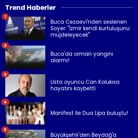
Trend Haberler
1
Buca Cezaevi'nden seslenen
Soyer: "İzmir kendi kurtuluşunu
müjdeleyecek"
2
Buca'da orman yangını
alarmı!
3
Usta oyuncu Can Kolukısa
hayatını kaybetti
4
Manifest ile Dua Lipa buluştu!
5
Büyükşehir'den Beydağ'a