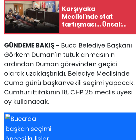
Karşıyaka
YEREL YÖNETİMLER
Meclisi'nde stat
tartışması... Ünsal:
Yurt
Ruhsat başvurusu da
kesinleşmiş proje de
GÜNDEME BAKIŞ -
Buca Belediye Başkanı
yok!
Görkem Duman'ın tutuklanmasının
ardından Duman görevinden geçici
olarak uzaklaştırıldı. Belediye Meclisinde
Cuma günü başkanvekili seçimi yapacak.
Cumhur ittifakının 18, CHP 25 meclis üyesi
oy kullanacak.