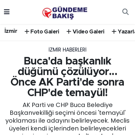
Ankara
Nöbetçi Eczaneler
İzmir
Foto Galeri
Video Galeri
Yazarl
Bilim Teknoloji
Hava Durumu
İZMIR HABERLERI
DÜNYA
Trafik Durumu
Buca'da başkanlık
EGE
Süper Lig Puan Durumu ve Fikstür
düğümü çözülüyor...
Önce AK Parti'de sonra
EĞİTİM
Tüm Manşetler
CHP'de temayül!
EKONOMİ
Son Dakika Haberleri
AK Parti ve CHP Buca Belediye
Başkanvekilliği seçimi öncesi 'temayül'
English News
Haber Arşivi
yoklaması ile adayını belirleyecek. Meclis
üyeleri kendi içlerinden belirleyecekleri
GÜNCEL