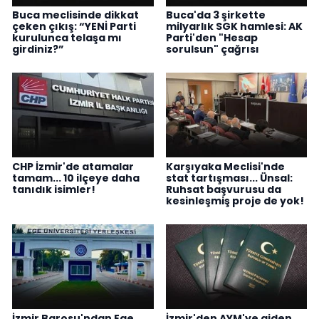
Buca meclisinde dikkat
Buca'da 3 şirkette
çeken çıkış: “YENİ Parti
milyarlık SGK hamlesi: AK
kurulunca telaşa mı
Parti'den "Hesap
girdiniz?”
sorulsun" çağrısı
CHP İzmir'de atamalar
Karşıyaka Meclisi'nde
tamam... 10 ilçeye daha
stat tartışması... Ünsal:
tanıdık isimler!
Ruhsat başvurusu da
kesinleşmiş proje de yok!
İzmir Barosu'ndan Ege
İzmir'den AYM'ye giden