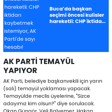
Buca’da başkan
seçimi öncesi kulisler
hareketli: CHP iktidarı
kaybetmek
istemiyor, AK Parti'de
sayı hesabı!
AK PARTİ TEMAYÜL
YAPIYOR
AK Parti, belediye başkanvekili için yarın
(salı) temayül yoklaması yapacak.
Temayülde meclis üyelerine, "Sizce
adayımız kim olsun?" diye sorulacak.
Okan Güngör, Veli Balyemez, Hakan