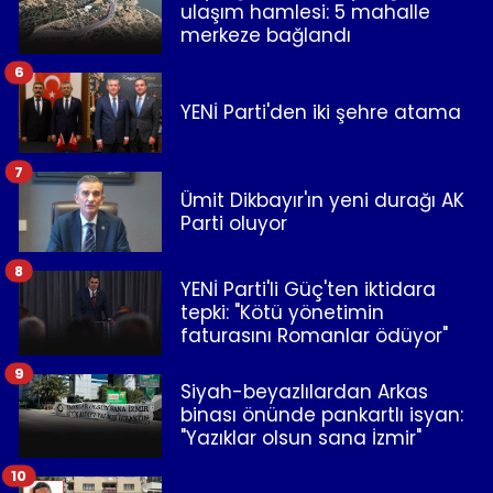
ulaşım hamlesi: 5 mahalle
merkeze bağlandı
6
YENİ Parti'den iki şehre atama
7
Ümit Dikbayır'ın yeni durağı AK
Parti oluyor
8
YENİ Parti'li Güç'ten iktidara
tepki: "Kötü yönetimin
faturasını Romanlar ödüyor"
9
Siyah-beyazlılardan Arkas
binası önünde pankartlı isyan:
"Yazıklar olsun sana İzmir"
10