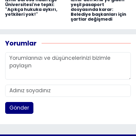
Üniversitesi'ne tepki:
yeşil pasaport
"Açıkça hukuka aykırı,
dosyasında karar:
yetkileri yok!"
Belediye başkanları için
şartlar değişmedi
Yorumlar
Gönder