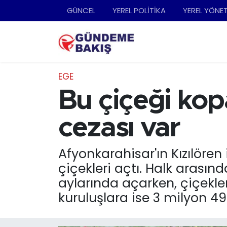
GÜNCEL
YEREL POLİTİKA
YEREL YÖNE
Ankara
Nöbetçi Eczaneler
Bilim Teknoloji
Hava Durumu
EGE
DÜNYA
Trafik Durumu
Bu çiçeği kop
EGE
Süper Lig Puan Durumu ve Fikstür
cezası var
EĞİTİM
Tüm Manşetler
Afyonkarahisar'ın Kızılören 
çiçekleri açtı. Halk arasınd
EKONOMİ
Son Dakika Haberleri
aylarında açarken, çiçekle
English News
Haber Arşivi
kuruluşlara ise 3 milyon 49
GÜNCEL