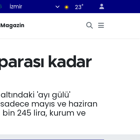
İzmir
°
5
23
8
Magazin
2
4
0
parası kadar
6
ltındaki 'ayı gülü'
lü, sadece mayıs ve haziran
 bin 245 lira, kurum ve