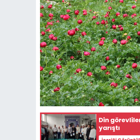
Din görevlil
yarıştı
İçeriği Görüntü