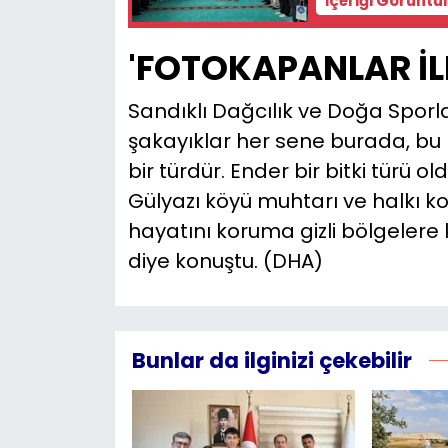
'FOTOKAPANLAR İLE
Sandıklı Dağcılık ve Doğa Sporla
şakayıklar her sene burada, b
bir türdür. Ender bir bitki türü
Gülyazı köyü muhtarı ve halkı ko
hayatını koruma gizli bölgelere
diye konuştu. (DHA)
Bunlar da ilginizi çekebilir