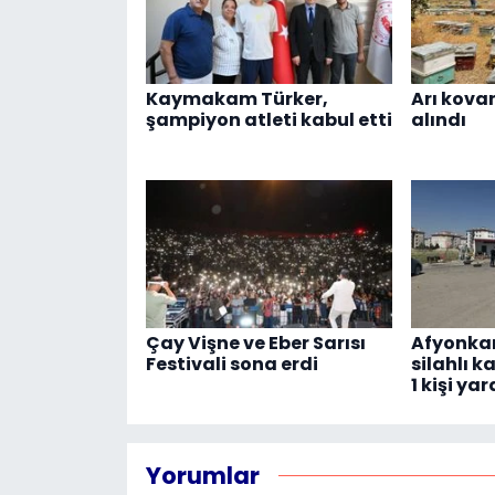
Kaymakam Türker,
Arı kovan
şampiyon atleti kabul etti
alındı
Çay Vişne ve Eber Sarısı
Afyonkar
Festivali sona erdi
silahlı k
1 kişi ya
Yorumlar