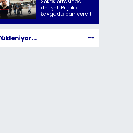
Sokak ortasında
dehşet: Bıçaklı
kavgada can verdi!
Yükleniyor...