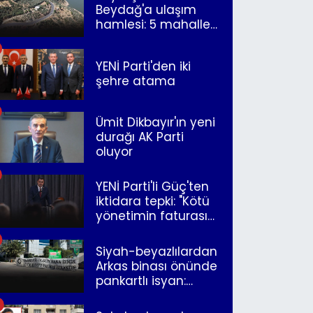
Beydağ'a ulaşım
hamlesi: 5 mahalle
merkeze bağlandı
YENİ Parti'den iki
şehre atama
Ümit Dikbayır'ın yeni
durağı AK Parti
oluyor
YENİ Parti'li Güç'ten
iktidara tepki: "Kötü
yönetimin faturasını
Romanlar ödüyor"
Siyah-beyazlılardan
Arkas binası önünde
pankartlı isyan:
"Yazıklar olsun sana
İzmir"