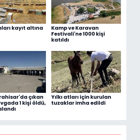
ları kayıt altına
Kamp ve Karavan
Festivali'ne 1000 kişi
katıldı
ahisar'da çıkan
Yılkı atları için kurulan
avgada 1 kişi öldü,
tuzaklar imha edildi
ralandı