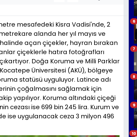
6
lometre mesafedeki Kisra Vadisi'nde, 2
 metrekare alanda her yıl mayıs ve
 halinde açan çiçekler, hayran bırakan
7
lar çiçeklerle hatıra fotoğrafları
 çıkartıyor. Doğa Koruma ve Milli Parklar
 Kocatepe Üniversitesi (AKÜ), bölgeye
8
koruma statüsü uyguluyor. Latince adı
üllerinin çoğalmasını sağlamak için
kip yapılıyor. Koruma altındaki çiçeği
9
 cezası ise 699 bin 245 lira. Kurum ve
nde ise uygulanacak ceza 3 milyon 496
10