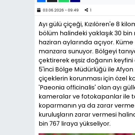
03.06.2026 - 09:49
1
YEREL YÖNETİMLER
Ayı gülü çiçeği, Kızılören'e 8 ki
Yurt
bölüm halindeki yaklaşık 30 bin
haziran aylarında açıyor. Küme
manzara sunuyor. Bölgeyi tanıyan
çektirerek eşsiz doğanın keyfini
5'inci Bölge Müdürlüğü ile Afyon
çiçeklerin korunması için özel 
'Paeonia officinalis' olan ayı g
kameralar ve fotokapanlar ile ta
koparmanın ya da zarar vermenin
kuruluşların zarar vermesi hali
bin 767 liraya yükseliyor.