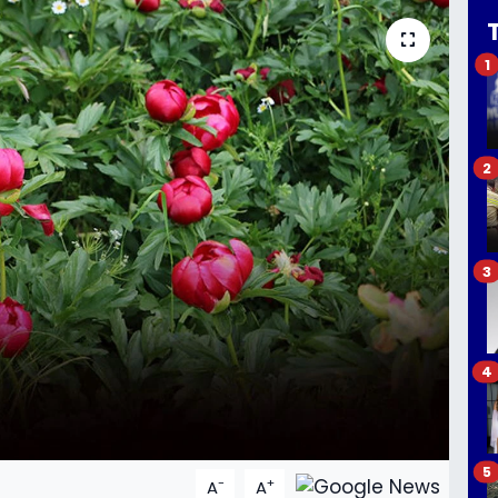
1
2
3
4
5
-
+
A
A