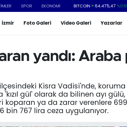
TİMLER
SPOR
EKONOMİ
DOLAR
47,5971
%0.0
EURO
55,1336
%0.1
İzmir
Foto Galeri
Video Galeri
Yazarlar
STERLİN
64,2534
%0.2
GRAM ALTIN
6527.85
%0.5
BİST100
13.703
%
aran yandı: Araba 
BITCOIN
64.475,47
%0.6
ilçesindeki Kisra Vadisi'nde, koruma a
a 'kızıl gül' olarak da bilinen ayı gü
ri koparan ya da zarar verenlere 699
6 bin 767 lira ceza uygulanıyor.