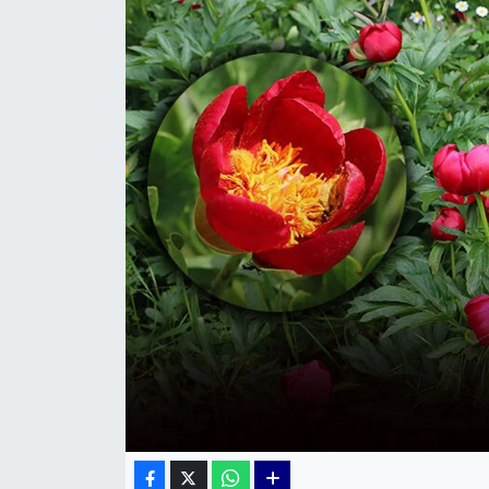
KÜLTÜR SANAT
MAGAZİN
POLİTİKA
SAĞLIK
Siyaset
SPOR
TEKNOLOJİ
Yaşam
YEREL POLİTİKA