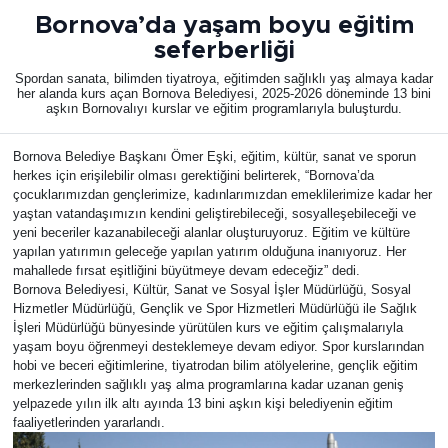
Bornova’da yaşam boyu eğitim
KÜLTÜR SANAT
seferberliği
Spordan sanata, bilimden tiyatroya, eğitimden sağlıklı yaş almaya kadar
MAGAZİN
her alanda kurs açan Bornova Belediyesi, 2025-2026 döneminde 13 bini
aşkın Bornovalıyı kurslar ve eğitim programlarıyla buluşturdu.
POLİTİKA
Bornova Belediye Başkanı Ömer Eşki, eğitim, kültür, sanat ve sporun
herkes için erişilebilir olması gerektiğini belirterek, “Bornova’da
SAĞLIK
çocuklarımızdan gençlerimize, kadınlarımızdan emeklilerimize kadar her
yaştan vatandaşımızın kendini geliştirebileceği, sosyalleşebileceği ve
yeni beceriler kazanabileceği alanlar oluşturuyoruz. Eğitim ve kültüre
Siyaset
yapılan yatırımın geleceğe yapılan yatırım olduğuna inanıyoruz. Her
mahallede fırsat eşitliğini büyütmeye devam edeceğiz” dedi.
SPOR
Bornova Belediyesi, Kültür, Sanat ve Sosyal İşler Müdürlüğü, Sosyal
Hizmetler Müdürlüğü, Gençlik ve Spor Hizmetleri Müdürlüğü ile Sağlık
İşleri Müdürlüğü bünyesinde yürütülen kurs ve eğitim çalışmalarıyla
TEKNOLOJİ
yaşam boyu öğrenmeyi desteklemeye devam ediyor. Spor kurslarından
hobi ve beceri eğitimlerine, tiyatrodan bilim atölyelerine, gençlik eğitim
merkezlerinden sağlıklı yaş alma programlarına kadar uzanan geniş
Yaşam
yelpazede yılın ilk altı ayında 13 bini aşkın kişi belediyenin eğitim
faaliyetlerinden yararlandı.
YEREL POLİTİKA