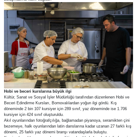
Hobi ve beceri kurslarına büyük ilgi
Kültür, Sanat ve Sosyal İşler Müdürlüğü tarafından düzenlenen Hobi ve
Beceri Edindirme Kursları, Bornovalılardan yoğun ilgi gördü. Kış
döneminde 2 bin 107 kursiyer için 289 sınıf, yaz döneminde ise 1.706
kursiyer için 424 sınıf oluşturuldu.
Akıl oyunlarından fotoğrafçılığa, bağlamadan piyanoya, seramikten çini
bezemeye, halk oyunlarından latin danslarına kadar uzanan 27 farklı kış
dönemi, 25 farklı yaz dönemi branşı vatandaşlarla buluştu.