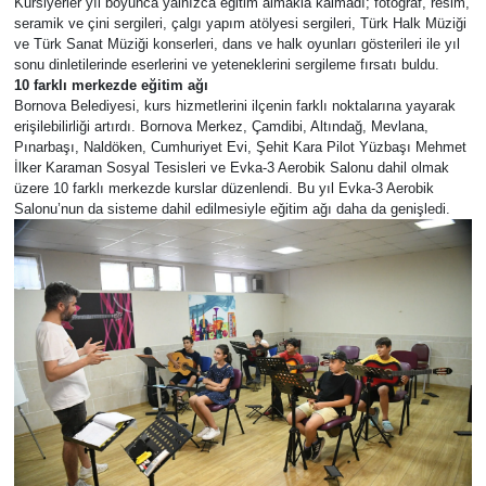
Kursiyerler yıl boyunca yalnızca eğitim almakla kalmadı; fotoğraf, resim,
seramik ve çini sergileri, çalgı yapım atölyesi sergileri, Türk Halk Müziği
ve Türk Sanat Müziği konserleri, dans ve halk oyunları gösterileri ile yıl
sonu dinletilerinde eserlerini ve yeteneklerini sergileme fırsatı buldu.
10 farklı merkezde eğitim ağı
Bornova Belediyesi, kurs hizmetlerini ilçenin farklı noktalarına yayarak
erişilebilirliği artırdı. Bornova Merkez, Çamdibi, Altındağ, Mevlana,
Pınarbaşı, Naldöken, Cumhuriyet Evi, Şehit Kara Pilot Yüzbaşı Mehmet
İlker Karaman Sosyal Tesisleri ve Evka-3 Aerobik Salonu dahil olmak
üzere 10 farklı merkezde kurslar düzenlendi. Bu yıl Evka-3 Aerobik
Salonu’nun da sisteme dahil edilmesiyle eğitim ağı daha da genişledi.