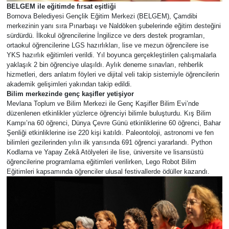
BELGEM ile eğitimde fırsat eşitliği
Bornova Belediyesi Gençlik Eğitim Merkezi (BELGEM), Çamdibi
merkezinin yanı sıra Pınarbaşı ve Naldöken şubelerinde eğitim desteğini
sürdürdü. İlkokul öğrencilerine İngilizce ve ders destek programları,
ortaokul öğrencilerine LGS hazırlıkları, lise ve mezun öğrencilere ise
YKS hazırlık eğitimleri verildi. Yıl boyunca gerçekleştirilen çalışmalarla
yaklaşık 2 bin öğrenciye ulaşıldı. Aylık deneme sınavları, rehberlik
hizmetleri, ders anlatım föyleri ve dijital veli takip sistemiyle öğrencilerin
akademik gelişimleri yakından takip edildi.
Bilim merkezinde genç kaşifler yetişiyor
Mevlana Toplum ve Bilim Merkezi ile Genç Kaşifler Bilim Evi’nde
düzenlenen etkinlikler yüzlerce öğrenciyi bilimle buluşturdu. Kış Bilim
Kampı’na 60 öğrenci, Dünya Çevre Günü etkinliklerine 60 öğrenci, Bahar
Şenliği etkinliklerine ise 220 kişi katıldı. Paleontoloji, astronomi ve fen
bilimleri gezilerinden yılın ilk yarısında 691 öğrenci yararlandı. Python
Kodlama ve Yapay Zekâ Atölyeleri ile lise, üniversite ve lisansüstü
öğrencilerine programlama eğitimleri verilirken, Lego Robot Bilim
Eğitimleri kapsamında öğrenciler ulusal festivallerde ödüller kazandı.