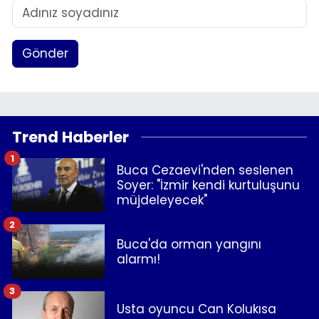
Gönder
Trend Haberler
1
Buca Cezaevi'nden seslenen
Soyer: "İzmir kendi kurtuluşunu
müjdeleyecek"
2
Buca'da orman yangını
alarmı!
3
Usta oyuncu Can Kolukısa