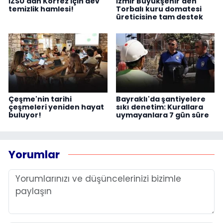
İZSU'dan Körfez için dev
İzmir Büyükşehir'den
temizlik hamlesi!
Torbalı kuru domatesi
üreticisine tam destek
Çeşme'nin tarihi
Bayraklı'da şantiyelere
çeşmeleri yeniden hayat
sıkı denetim: Kurallara
buluyor!
uymayanlara 7 gün süre
Yorumlar