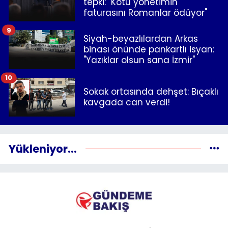
tepki: "Kötü yönetimin
faturasını Romanlar ödüyor"
9
Siyah-beyazlılardan Arkas
binası önünde pankartlı isyan:
"Yazıklar olsun sana İzmir"
10
Sokak ortasında dehşet: Bıçaklı
kavgada can verdi!
Yükleniyor...