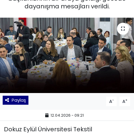
dayanışma mesajları verildi.
KÜLTÜR SANAT
MAGAZİN
POLİTİKA
SAĞLIK
Siyaset
SPOR
Paylaş
-
+
A
A
TEKNOLOJİ
12.04.2026 - 09:21
Yaşam
Dokuz Eylül Üniversitesi Tekstil
YEREL POLİTİKA