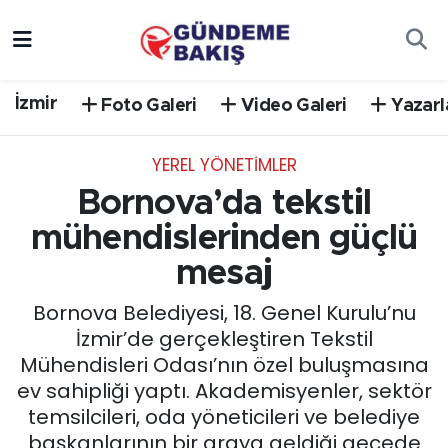
Ankara
Nöbetçi Eczaneler
İzmir
Foto Galeri
Video Galeri
Yazarl
Bilim Teknoloji
Hava Durumu
YEREL YÖNETİMLER
DÜNYA
Trafik Durumu
Bornova’da tekstil
EGE
Süper Lig Puan Durumu ve Fikstür
mühendislerinden güçlü
mesaj
EĞİTİM
Tüm Manşetler
Bornova Belediyesi, 18. Genel Kurulu’nu
EKONOMİ
Son Dakika Haberleri
İzmir’de gerçekleştiren Tekstil
Mühendisleri Odası’nın özel buluşmasına
English News
Haber Arşivi
ev sahipliği yaptı. Akademisyenler, sektör
temsilcileri, oda yöneticileri ve belediye
GÜNCEL
başkanlarının bir araya geldiği gecede