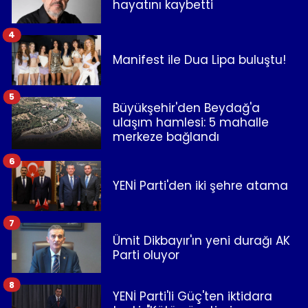
hayatını kaybetti
4
Manifest ile Dua Lipa buluştu!
5
Büyükşehir'den Beydağ'a
ulaşım hamlesi: 5 mahalle
merkeze bağlandı
6
YENİ Parti'den iki şehre atama
7
Ümit Dikbayır'ın yeni durağı AK
Parti oluyor
8
YENİ Parti'li Güç'ten iktidara