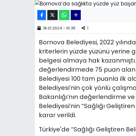
KÜLTÜR SANAT
MAGAZİN
18.01.2024 - 10:35
1
Bornova Belediyesi, 2022 yılında 
POLİTİKA
kriterlerin yüzde yüzünü yerine g
SAĞLIK
belgesi almaya hak kazanmıştı.
değerlendirmede 75 puan alan b
Siyaset
Belediyesi 100 tam puanla ilk a
Belediyesi’nin çok yönlü çalışma
SPOR
Bakanlığı’nın değerlendirme v
TEKNOLOJİ
Belediyesi’nin “Sağlığı Gelişti
karar verildi.
Yaşam
Türkiye'de “Sağlığı Geliştiren 
YEREL POLİTİKA