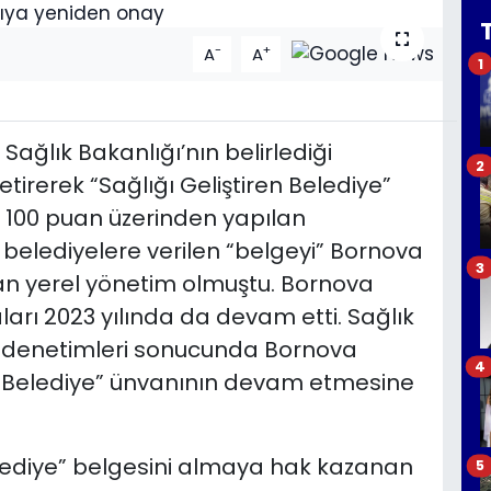
-
+
A
A
1
Sağlık Bakanlığı’nın belirlediği
2
etirerek “Sağlığı Geliştiren Belediye”
 100 puan üzerinden yapılan
elediyelere verilen “belgeyi” Bornova
3
lan yerel yönetim olmuştu. Bornova
ları 2023 yılında da devam etti. Sağlık
e denetimleri sonucunda Bornova
4
ren Belediye” ünvanının devam etmesine
Belediye” belgesini almaya hak kazanan
5