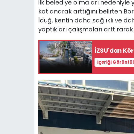
ilk belediye olmaları nedeniyle y
katlanarak arttığını belirten B
YEREL YÖNETİMLER
İduğ, kentin daha sağlıklı ve da
yaptıkları çalışmaları arttırarak
Yurt
İZSU'dan Kör
İçeriği Görüntü