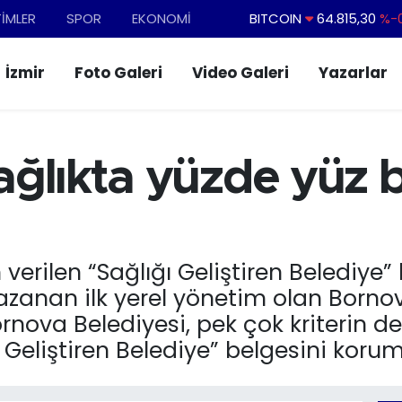
TİMLER
SPOR
EKONOMİ
DOLAR
47,7436
%0.
EURO
55,2510
%0.
İzmir
Foto Galeri
Video Galeri
Yazarlar
STERLİN
64,4811
%0.
GRAM ALTIN
6660.55
BİST100
13.779
%-
ğlıkta yüzde yüz 
BITCOIN
64.815,30
%-0
verilen “Sağlığı Geliştiren Belediye”
anan ilk yerel yönetim olan Bornov
nova Belediyesi, pek çok kriterin de
 Geliştiren Belediye” belgesini korum