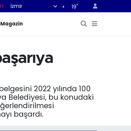
İzmir
°
18
19
32
Magazin
38
%0
14
başarıya
.1
 belgesini 2022 yılında 100
a Belediyesi, bu konudaki
ğerlendirilmesi
ayı başardı.