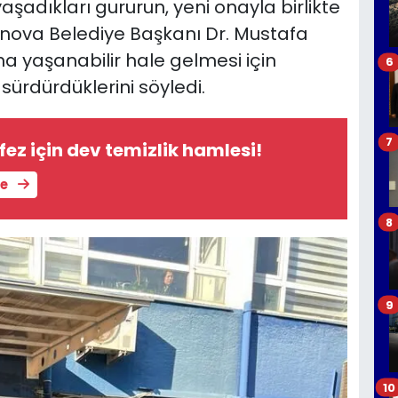
aşadıkları gururun, yeni onayla birlikte
ornova Belediye Başkanı Dr. Mustafa
ha yaşanabilir hale gelmesi için
6
 sürdürdüklerini söyledi.
7
fez için dev temizlik hamlesi!
le
8
9
10