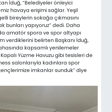
n İduğ, “Belediyeler önleyici
miz havaya erişimi sağlar. Yeşil
gelli bireylerin sokağa çıkmasını
arak bunları yapıyoruz” dedi. Daha
a'da amatör spora ve spor altyapı
 verdiklerini belirten Başkanı İduğ,
sahasında kapsamlı yenilemeler
Kapalı Yüzme Havuzu gibi tesisleri de
ness salonlarıyla kadınlara spor
gençlerimize imkanlar sunduk” diye