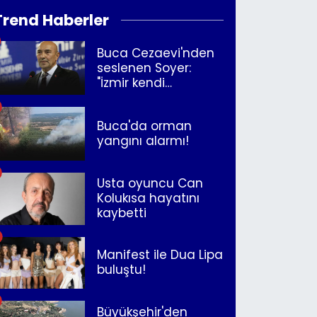
Trend Haberler
Buca Cezaevi'nden
seslenen Soyer:
"İzmir kendi
kurtuluşunu
müjdeleyecek"
Buca'da orman
yangını alarmı!
Usta oyuncu Can
Kolukısa hayatını
kaybetti
Manifest ile Dua Lipa
buluştu!
Büyükşehir'den