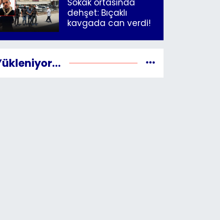
Sokak ortasında
dehşet: Bıçaklı
kavgada can verdi!
Yükleniyor...