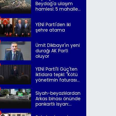
Beydağ'a ulaşım
hamlesi: 5 mahalle
merkeze bağlandı
YENİ Parti'den iki
şehre atama
Ümit Dikbayır'ın yeni
durağı AK Parti
oluyor
YENİ Parti'li Güç'ten
iktidara tepki: "Kötü
yönetimin faturasını
Romanlar ödüyor"
Siyah-beyazlılardan
Arkas binası önünde
pankartlı isyan:
"Yazıklar olsun sana
İzmir"