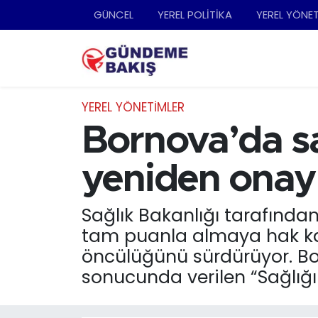
GÜNCEL
YEREL POLİTİKA
YEREL YÖNE
Ankara
Nöbetçi Eczaneler
Bilim Teknoloji
Hava Durumu
YEREL YÖNETİMLER
DÜNYA
Trafik Durumu
Bornova’da sa
EGE
Süper Lig Puan Durumu ve Fikstür
yeniden onay
EĞİTİM
Tüm Manşetler
Sağlık Bakanlığı tarafından 
tam puanla almaya hak kaz
EKONOMİ
Son Dakika Haberleri
öncülüğünü sürdürüyor. Bor
English News
Haber Arşivi
sonucunda verilen “Sağlığı
GÜNCEL