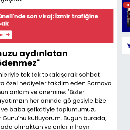
10
eli'nde son viraj: İzmir trafiğine
cak
le
muzu aydınlatan
 ödenmez"
nleriyle tek tek tokalaşarak sohbet
ara özel hediyeler takdim eden Bornova
ün anlam ve önemine: "Bizleri
yatımızın her anında gölgesiyle bize
 ve baba şefkatiyle toplumumuzu
ar Günü’nü kutluyorum. Bugün burada,
rada olmaktan ve onların hayır