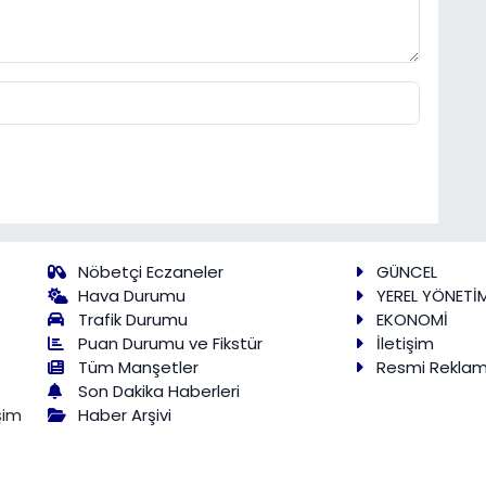
Nöbetçi Eczaneler
GÜNCEL
Hava Durumu
YEREL YÖNETİ
Trafik Durumu
EKONOMİ
Puan Durumu ve Fikstür
İletişim
Tüm Manşetler
Resmi Rekla
Son Dakika Haberleri
Haber Arşivi
şim