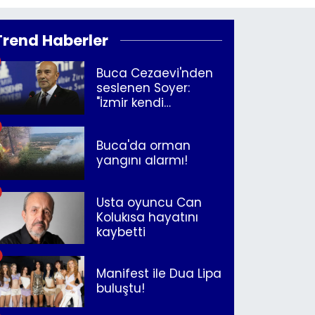
Trend Haberler
Buca Cezaevi'nden
seslenen Soyer:
"İzmir kendi
kurtuluşunu
müjdeleyecek"
Buca'da orman
yangını alarmı!
Usta oyuncu Can
Kolukısa hayatını
kaybetti
Manifest ile Dua Lipa
buluştu!