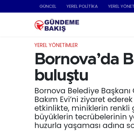
GÜNCEL
YEREL POLİTİKA
YEREL YÖNE
Ankara
Nöbetçi Eczaneler
Bilim Teknoloji
Hava Durumu
YEREL YÖNETİMLER
DÜNYA
Trafik Durumu
Bornova’da B
EGE
Süper Lig Puan Durumu ve Fikstür
buluştu
EĞİTİM
Tüm Manşetler
Bornova Belediye Başkanı 
Bakım Evi’ni ziyaret ederek
EKONOMİ
Son Dakika Haberleri
etkinlikte, miniklerin renkl
English News
Haber Arşivi
büyüklerin tecrübelerinin 
huzurla yaşaması adına so
GÜNCEL