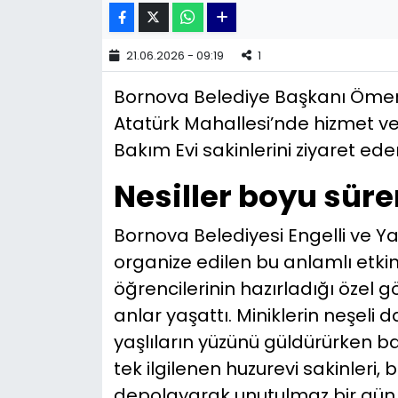
YEREL YÖNETİMLER
21.06.2026 - 09:19
1
Yurt
Bornova Belediye Başkanı Ömer
Atatürk Mahallesi’nde hizmet v
Bakım Evi sakinlerini ziyaret ede
Nesiller boyu sür
Bornova Belediyesi Engelli ve Y
organize edilen bu anlamlı etkinl
öğrencilerinin hazırladığı özel g
anlar yaşattı. Miniklerin neşeli d
yaşlıların yüzünü güldürürken b
tek ilgilenen huzurevi sakinleri,
depolayarak unutulmaz bir gün 