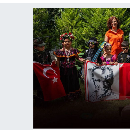
KÜLTÜR SANAT
MAGAZİN
POLİTİKA
SAĞLIK
Siyaset
SPOR
TEKNOLOJİ
Yaşam
YEREL POLİTİKA