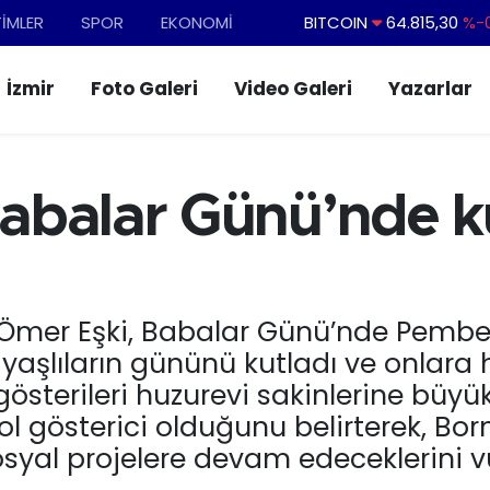
BITCOIN
64.815,30
%-0
TİMLER
SPOR
EKONOMİ
DOLAR
47,7436
%0.
EURO
55,2510
%0.
İzmir
Foto Galeri
Video Galeri
Yazarlar
STERLİN
64,4811
%0.
GRAM ALTIN
6660.55
BİST100
13.779
%-
abalar Günü’nde k
Ömer Eşki, Babalar Günü’nde Pembe 
 yaşlıların gününü kutladı ve onlara 
i gösterileri huzurevi sakinlerine büy
yol gösterici olduğunu belirterek, Bo
syal projelere devam edeceklerini v