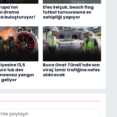
vrupa'nın
Efes Selçuk, beach flag
ni drama
futbol turnuvasına ev
a buluşturuyor!
sahipliği yapıyor
aiyesine 13,5
Buca Onat Tüneli'nde son
uro’luk dev
viraj: İzmir trafiğine nefes
 İnsansız yangın
aldıracak
 geliyor