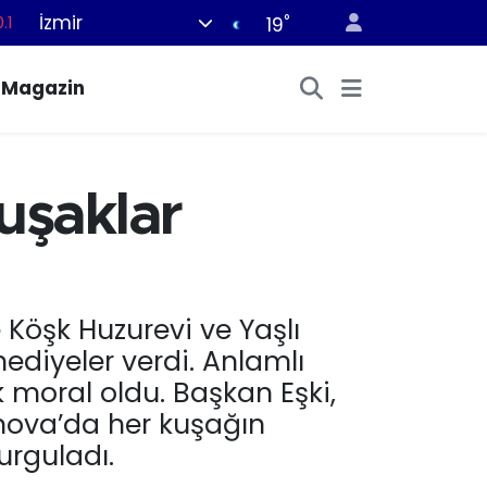
.1
İzmir
°
19
18
32
Magazin
38
%0
14
uşaklar
Köşk Huzurevi ve Yaşlı
hediyeler verdi. Anlamlı
ük moral oldu. Başkan Eşki,
rnova’da her kuşağın
urguladı.