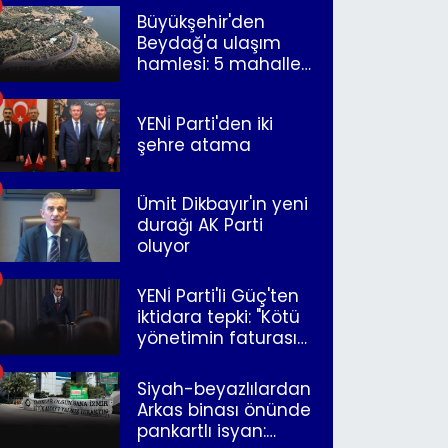
Büyükşehir'den
Beydağ'a ulaşım
hamlesi: 5 mahalle
merkeze bağlandı
YENİ Parti'den iki
şehre atama
Ümit Dikbayır'ın yeni
durağı AK Parti
oluyor
YENİ Parti'li Güç'ten
iktidara tepki: "Kötü
yönetimin faturasını
Romanlar ödüyor"
Siyah-beyazlılardan
Arkas binası önünde
pankartlı isyan: