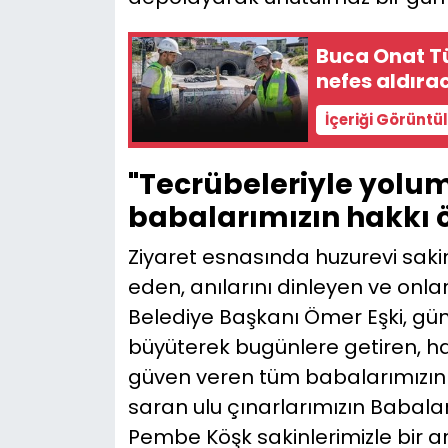
Buca Onat Tün
nefes aldıra
İçeriği Görüntü
"Tecrübeleriyle yolu
babalarımızın hakkı
Ziyaret esnasında huzurevi saki
eden, anılarını dinleyen ve onl
Belediye Başkanı Ömer Eşki, gün
büyüterek bugünlere getiren, ha
güven veren tüm babalarımızın
saran ulu çınarlarımızın Babal
Pembe Köşk sakinlerimizle bir a