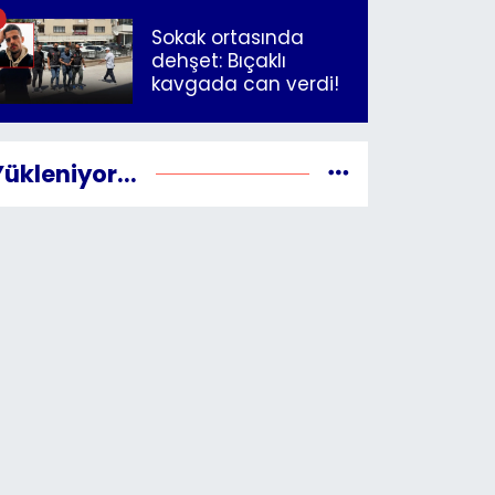
"Yazıklar olsun sana
İzmir"
Sokak ortasında
dehşet: Bıçaklı
kavgada can verdi!
Yükleniyor...