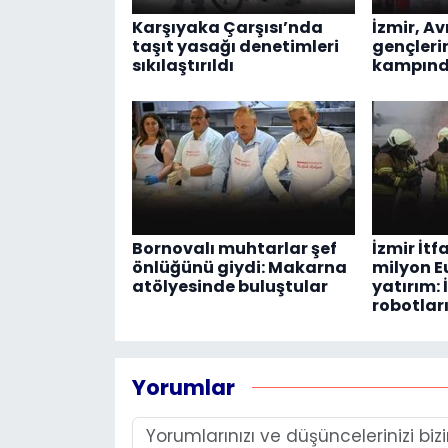
Karşıyaka Çarşısı’nda
İzmir, A
taşıt yasağı denetimleri
gençleri
sıkılaştırıldı
kampınd
Bornovalı muhtarlar şef
İzmir İtf
önlüğünü giydi: Makarna
milyon E
atölyesinde buluştular
yatırım:
robotları
Yorumlar