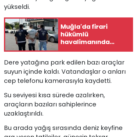
yükseldi.
YEREL YÖNETİMLER
Muğla'da firari
Yurt
hükümlü
havalimanında
yakalandı
Dere yatağına park edilen bazı araçlar
suyun içinde kaldı. Vatandaşlar o anları
cep telefonu kamerasıyla kaydetti.
Su seviyesi kısa sürede azalırken,
araçların bazıları sahiplerince
uzaklaştırıldı.
Bu arada yağış sırasında deniz keyfine
ara veren tatilciler, güneşin tekrar