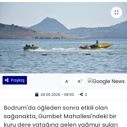
KÜLTÜR SANAT
MAGAZİN
POLİTİKA
SAĞLIK
Siyaset
Paylaş
-
+
A
A
SPOR
29.05.2026 - 08:50
2
TEKNOLOJİ
Bodrum'da öğleden sonra etkili olan
Yaşam
sağanakta, Gümbet Mahallesi'ndeki bir
kuru dere yatağına gelen yağmur suları
YEREL POLİTİKA