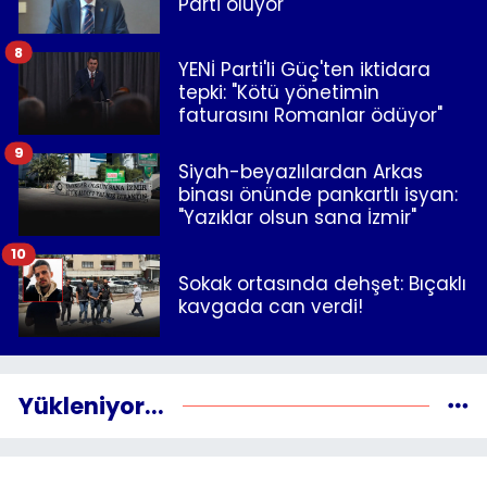
Parti oluyor
8
YENİ Parti'li Güç'ten iktidara
tepki: "Kötü yönetimin
faturasını Romanlar ödüyor"
9
Siyah-beyazlılardan Arkas
binası önünde pankartlı isyan:
"Yazıklar olsun sana İzmir"
10
Sokak ortasında dehşet: Bıçaklı
kavgada can verdi!
Yükleniyor...