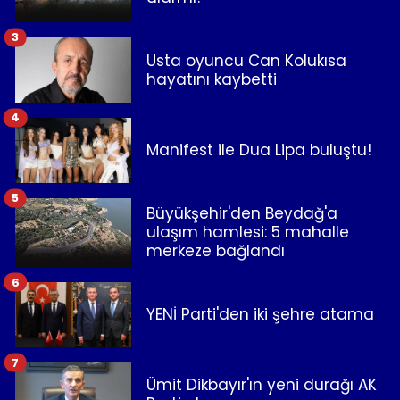
3
Usta oyuncu Can Kolukısa
hayatını kaybetti
4
Manifest ile Dua Lipa buluştu!
5
Büyükşehir'den Beydağ'a
ulaşım hamlesi: 5 mahalle
merkeze bağlandı
6
YENİ Parti'den iki şehre atama
7
Ümit Dikbayır'ın yeni durağı AK