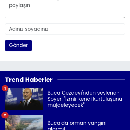
Gönder
Trend Haberler
1
Buca Cezaevi'nden seslenen
Soyer: "İzmir kendi kurtuluşunu
müjdeleyecek"
2
Buca'da orman yangını
alarmı!