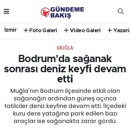
Ankara
Nöbetçi Eczaneler
İzmir
Foto Galeri
Video Galeri
Yazarl
Bilim Teknoloji
Hava Durumu
MUĞLA
DÜNYA
Trafik Durumu
Bodrum'da sağanak
EGE
Süper Lig Puan Durumu ve Fikstür
sonrası deniz keyfi devam
etti
EĞİTİM
Tüm Manşetler
Muğla'nın Bodrum ilçesinde etkili olan
EKONOMİ
Son Dakika Haberleri
sağanağın ardından güneş açınca
tatilciler deniz keyfine devam etti. İlçedeki
English News
Haber Arşivi
kuru dere yatağına park edilen bazı
araçlar ise sağanakta zarar gördü.
GÜNCEL