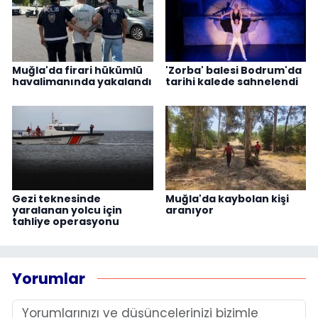
Muğla'da firari hükümlü
'Zorba' balesi Bodrum'da
havalimanında yakalandı
tarihi kalede sahnelendi
Gezi teknesinde
Muğla'da kaybolan kişi
yaralanan yolcu için
aranıyor
tahliye operasyonu
Yorumlar