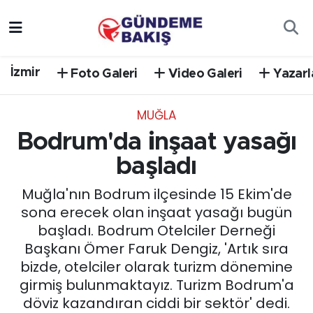
Ankara
Nöbetçi Eczaneler
İzmir
Foto Galeri
Video Galeri
Yazarl
Bilim Teknoloji
Hava Durumu
MUĞLA
DÜNYA
Trafik Durumu
Bodrum'da inşaat yasağı
EGE
Süper Lig Puan Durumu ve Fikstür
başladı
Muğla'nın Bodrum ilçesinde 15 Ekim'de
EĞİTİM
Tüm Manşetler
sona erecek olan inşaat yasağı bugün
başladı. Bodrum Otelciler Derneği
EKONOMİ
Son Dakika Haberleri
Başkanı Ömer Faruk Dengiz, 'Artık sıra
bizde, otelciler olarak turizm dönemine
English News
Haber Arşivi
girmiş bulunmaktayız. Turizm Bodrum'a
döviz kazandıran ciddi bir sektör' dedi.
GÜNCEL