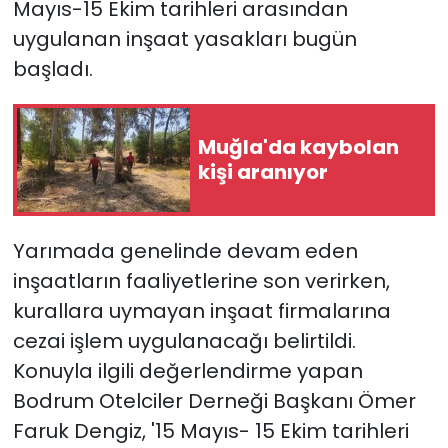
Mayıs-15 Ekim tarihleri arasından
uygulanan inşaat yasakları bugün
YEREL YÖNETİMLER
başladı.
Yurt
Muğla'da kaybolan
kişi aranıyor
Yarımada genelinde devam eden
inşaatların faaliyetlerine son verirken,
kurallara uymayan inşaat firmalarına
cezai işlem uygulanacağı belirtildi.
Konuyla ilgili değerlendirme yapan
Bodrum Otelciler Derneği Başkanı Ömer
Faruk Dengiz, '15 Mayıs- 15 Ekim tarihleri