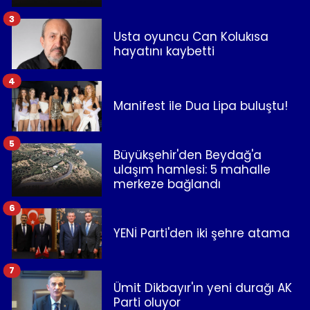
3
Usta oyuncu Can Kolukısa
hayatını kaybetti
4
Manifest ile Dua Lipa buluştu!
5
Büyükşehir'den Beydağ'a
ulaşım hamlesi: 5 mahalle
merkeze bağlandı
6
YENİ Parti'den iki şehre atama
7
Ümit Dikbayır'ın yeni durağı AK
Parti oluyor