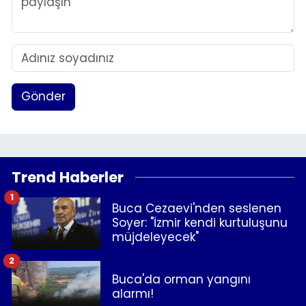
Gönder
Trend Haberler
1
Buca Cezaevi'nden seslenen
Soyer: "İzmir kendi kurtuluşunu
müjdeleyecek"
2
Buca'da orman yangını
alarmı!