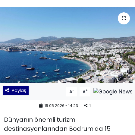
KÜLTÜR SANAT
MAGAZİN
POLİTİKA
SAĞLIK
Siyaset
SPOR
Paylaş
-
+
A
A
TEKNOLOJİ
15.05.2026 - 14:23
1
Yaşam
Dünyanın önemli turizm
destinasyonlarından Bodrum'da 15
YEREL POLİTİKA