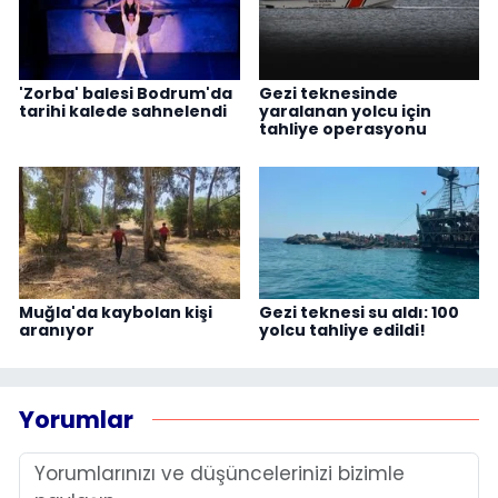
'Zorba' balesi Bodrum'da
Gezi teknesinde
tarihi kalede sahnelendi
yaralanan yolcu için
tahliye operasyonu
Muğla'da kaybolan kişi
Gezi teknesi su aldı: 100
aranıyor
yolcu tahliye edildi!
Yorumlar