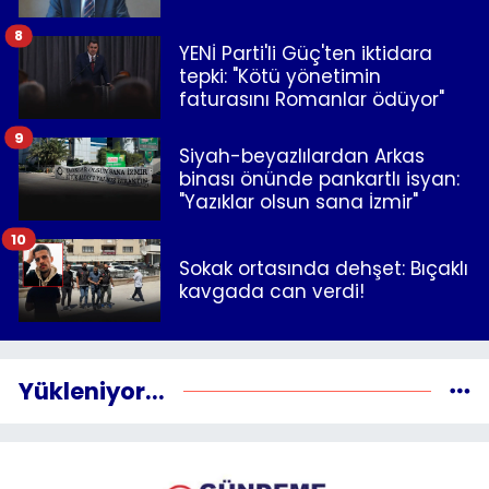
8
YENİ Parti'li Güç'ten iktidara
tepki: "Kötü yönetimin
faturasını Romanlar ödüyor"
9
Siyah-beyazlılardan Arkas
binası önünde pankartlı isyan:
"Yazıklar olsun sana İzmir"
10
Sokak ortasında dehşet: Bıçaklı
kavgada can verdi!
Yükleniyor...