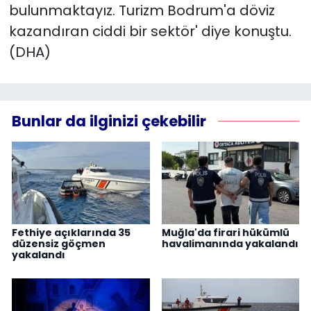
bulunmaktayız. Turizm Bodrum'a döviz
kazandıran ciddi bir sektör' diye konuştu.
(DHA)
Bunlar da ilginizi çekebilir
Fethiye açıklarında 35
Muğla'da firari hükümlü
düzensiz göçmen
havalimanında yakalandı
yakalandı