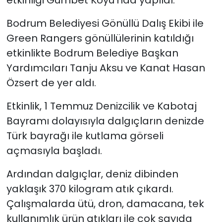
Bodrum Belediyesi Gönüllü Dalış Ekibi ile
YEREL YÖNETİMLER
Green Rangers gönüllülerinin katıldığı
Yurt
etkinlikte Bodrum Belediye Başkan
Yardımcıları Tanju Aksu ve Kanat Hasan
Özsert de yer aldı.
Etkinlik, 1 Temmuz Denizcilik ve Kabotaj
Bayramı dolayısıyla dalgıçların denizde
Türk bayrağı ile kutlama görseli
açmasıyla başladı.
Ardından dalgıçlar, deniz dibinden
yaklaşık 370 kilogram atık çıkardı.
Çalışmalarda ütü, dron, damacana, tek
kullanımlık ürün atıkları ile çok sayıda