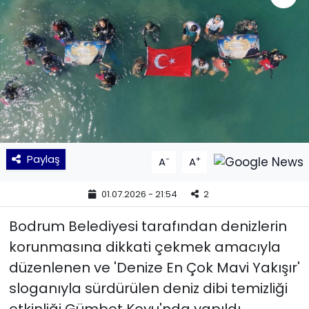
KÜLTÜR SANAT
MAGAZİN
POLİTİKA
SAĞLIK
Paylaş
-
+
A
A
Siyaset
01.07.2026 - 21:54
2
SPOR
Bodrum Belediyesi tarafından denizlerin
TEKNOLOJİ
korunmasına dikkati çekmek amacıyla
düzenlenen ve 'Denize En Çok Mavi Yakışır'
Yaşam
sloganıyla sürdürülen deniz dibi temizliği
YEREL POLİTİKA
etkinliği Gümbet Koyu'nda yapıldı.