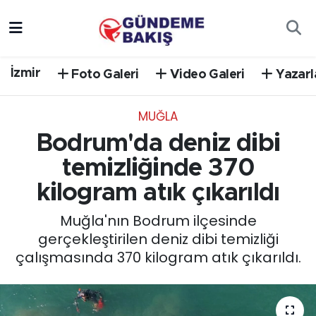
Ankara
Nöbetçi Eczaneler
İzmir
Foto Galeri
Video Galeri
Yazarl
Bilim Teknoloji
Hava Durumu
MUĞLA
DÜNYA
Trafik Durumu
Bodrum'da deniz dibi
EGE
Süper Lig Puan Durumu ve Fikstür
temizliğinde 370
kilogram atık çıkarıldı
EĞİTİM
Tüm Manşetler
Muğla'nın Bodrum ilçesinde
EKONOMİ
Son Dakika Haberleri
gerçekleştirilen deniz dibi temizliği
çalışmasında 370 kilogram atık çıkarıldı.
English News
Haber Arşivi
GÜNCEL