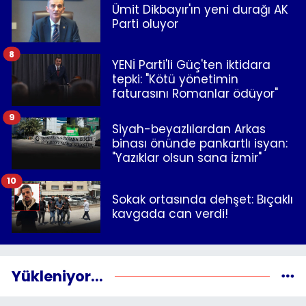
Ümit Dikbayır'ın yeni durağı AK
Parti oluyor
8
YENİ Parti'li Güç'ten iktidara
tepki: "Kötü yönetimin
faturasını Romanlar ödüyor"
9
Siyah-beyazlılardan Arkas
binası önünde pankartlı isyan:
"Yazıklar olsun sana İzmir"
10
Sokak ortasında dehşet: Bıçaklı
kavgada can verdi!
Yükleniyor...