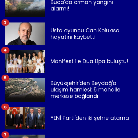
Buca'da orman yangını
alarmı!
3
Usta oyuncu Can Kolukısa
hayatını kaybetti
4
Manifest ile Dua Lipa buluştu!
5
Büyükşehir'den Beydağ'a
ulaşım hamlesi: 5 mahalle
merkeze bağlandı
6
YENİ Parti'den iki şehre atama
7