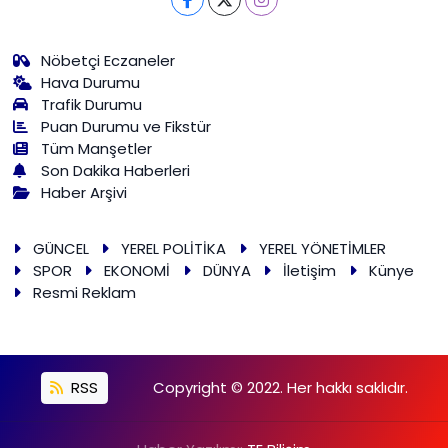
Nöbetçi Eczaneler
Hava Durumu
Trafik Durumu
Puan Durumu ve Fikstür
Tüm Manşetler
Son Dakika Haberleri
Haber Arşivi
GÜNCEL
YEREL POLİTİKA
YEREL YÖNETİMLER
SPOR
EKONOMİ
DÜNYA
İletişim
Künye
Resmi Reklam
RSS
Copyright © 2022. Her hakkı saklıdır.