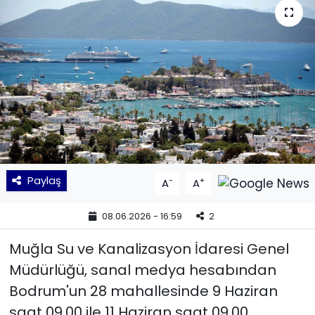
KÜLTÜR SANAT
MAGAZİN
POLİTİKA
SAĞLIK
Siyaset
Paylaş
-
+
A
A
SPOR
08.06.2026 - 16:59
2
TEKNOLOJİ
Muğla Su ve Kanalizasyon İdaresi Genel
Müdürlüğü, sanal medya hesabından
Yaşam
Bodrum'un 28 mahallesinde 9 Haziran
saat 09.00 ile 11 Haziran saat 09.00
YEREL POLİTİKA