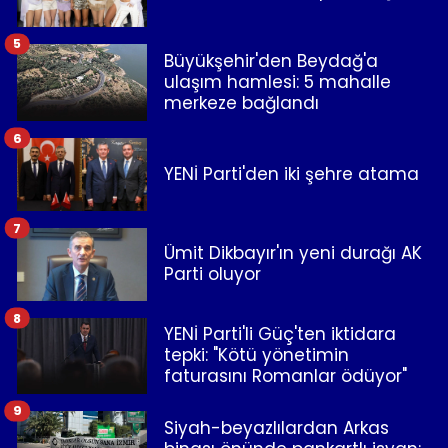
5
Büyükşehir'den Beydağ'a
ulaşım hamlesi: 5 mahalle
merkeze bağlandı
6
YENİ Parti'den iki şehre atama
7
Ümit Dikbayır'ın yeni durağı AK
Parti oluyor
8
YENİ Parti'li Güç'ten iktidara
tepki: "Kötü yönetimin
faturasını Romanlar ödüyor"
9
Siyah-beyazlılardan Arkas