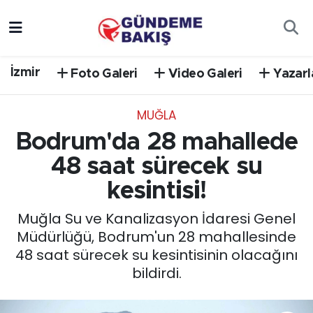
Ankara
Nöbetçi Eczaneler
İzmir
Foto Galeri
Video Galeri
Yazarl
Bilim Teknoloji
Hava Durumu
MUĞLA
DÜNYA
Trafik Durumu
Bodrum'da 28 mahallede
EGE
Süper Lig Puan Durumu ve Fikstür
48 saat sürecek su
kesintisi!
EĞİTİM
Tüm Manşetler
Muğla Su ve Kanalizasyon İdaresi Genel
EKONOMİ
Son Dakika Haberleri
Müdürlüğü, Bodrum'un 28 mahallesinde
48 saat sürecek su kesintisinin olacağını
English News
Haber Arşivi
bildirdi.
GÜNCEL