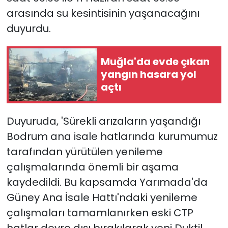
arasında su kesintisinin yaşanacağını
YEREL YÖNETİMLER
duyurdu.
Yurt
Muğla'da evde çıkan
yangın hasara yol
açtı
Duyuruda, 'Sürekli arızaların yaşandığı
Bodrum ana isale hatlarında kurumumuz
tarafından yürütülen yenileme
çalışmalarında önemli bir aşama
kaydedildi. Bu kapsamda Yarımada'da
Güney Ana İsale Hattı'ndaki yenileme
çalışmaları tamamlanırken eski CTP
hatlar devre dışı bırakılarak yeni Duktil