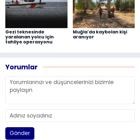
Gezi teknesinde
Muğla'da kaybolan kişi
yaralanan yolcu için
aranıyor
tahliye operasyonu
Yorumlar
Gönder