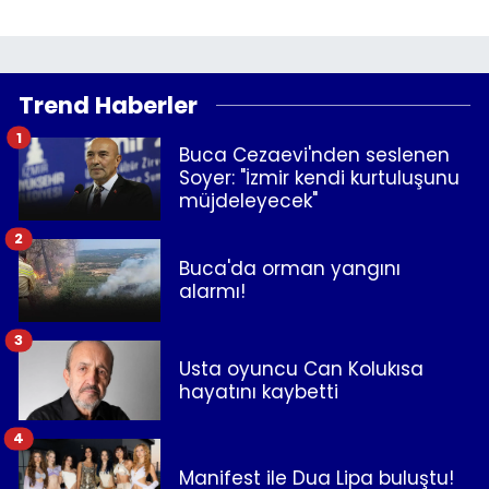
Trend Haberler
1
Buca Cezaevi'nden seslenen
Soyer: "İzmir kendi kurtuluşunu
müjdeleyecek"
2
Buca'da orman yangını
alarmı!
3
Usta oyuncu Can Kolukısa
hayatını kaybetti
4
Manifest ile Dua Lipa buluştu!