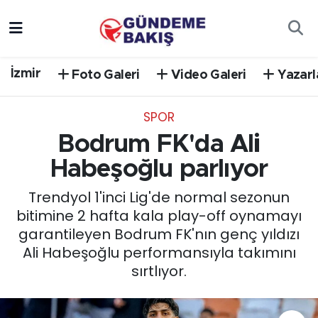
Ankara
Nöbetçi Eczaneler
İzmir
Foto Galeri
Video Galeri
Yazarl
Bilim Teknoloji
Hava Durumu
SPOR
DÜNYA
Trafik Durumu
Bodrum FK'da Ali
EGE
Süper Lig Puan Durumu ve Fikstür
Habeşoğlu parlıyor
Trendyol 1'inci Lig'de normal sezonun
EĞİTİM
Tüm Manşetler
bitimine 2 hafta kala play-off oynamayı
garantileyen Bodrum FK'nın genç yıldızı
EKONOMİ
Son Dakika Haberleri
Ali Habeşoğlu performansıyla takımını
sırtlıyor.
English News
Haber Arşivi
GÜNCEL