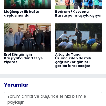
Muğlaspor ilk hafta
Bodrum FK sezonu
deplasmanda
Bursaspor maçıyla açıyor
Erol Zöngür için
Altay'da Tuna
Karşıyaka'dan TFF'ye
Üzümcü'den destek
ziyaret
çağrısı: Zor günleri
geride bırakacağız
Yorumlar