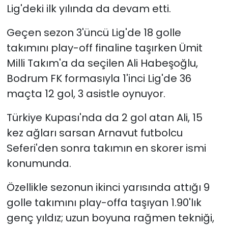
Lig'deki ilk yılında da devam etti.
YEREL YÖNETİMLER
Geçen sezon 3'üncü Lig'de 18 golle
takımını play-off finaline taşırken Ümit
Yurt
Milli Takım'a da seçilen Ali Habeşoğlu,
Bodrum FK formasıyla 1'inci Lig'de 36
maçta 12 gol, 3 asistle oynuyor.
Türkiye Kupası'nda da 2 gol atan Ali, 15
kez ağları sarsan Arnavut futbolcu
Seferi'den sonra takımın en skorer ismi
konumunda.
Özellikle sezonun ikinci yarısında attığı 9
golle takımını play-offa taşıyan 1.90'lık
genç yıldız; uzun boyuna rağmen tekniği,