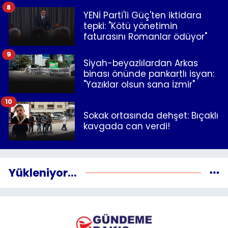
8
YENİ Parti'li Güç'ten iktidara
tepki: "Kötü yönetimin
faturasını Romanlar ödüyor"
9
Siyah-beyazlılardan Arkas
binası önünde pankartlı isyan:
"Yazıklar olsun sana İzmir"
10
Sokak ortasında dehşet: Bıçaklı
kavgada can verdi!
Yükleniyor...