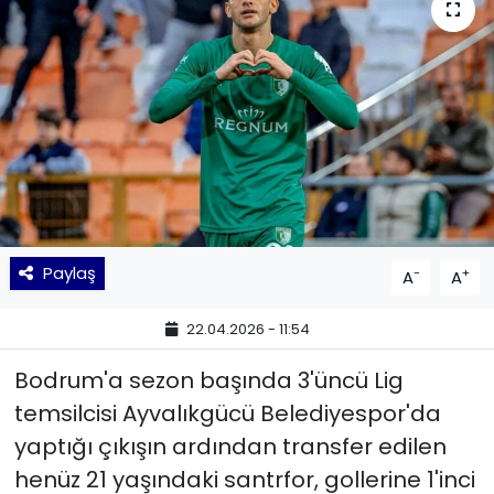
KÜLTÜR SANAT
MAGAZİN
POLİTİKA
SAĞLIK
Siyaset
Paylaş
-
+
A
A
SPOR
22.04.2026 - 11:54
TEKNOLOJİ
Bodrum'a sezon başında 3'üncü Lig
temsilcisi Ayvalıkgücü Belediyespor'da
Yaşam
yaptığı çıkışın ardından transfer edilen
henüz 21 yaşındaki santrfor, gollerine 1'inci
YEREL POLİTİKA