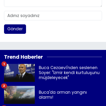
Gönder
Trend Haberler
1
Buca Cezaevi'nden seslenen
Soyer: "İzmir kendi kurtuluşunu
müjdeleyecek"
2
Buca'da orman yangını
alarmı!