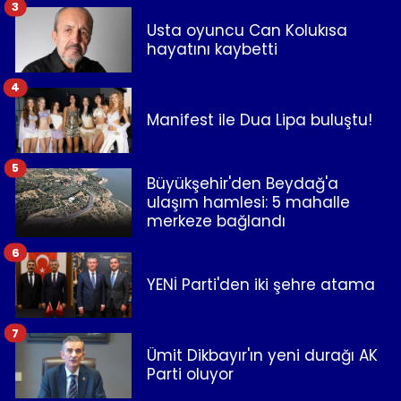
3
Usta oyuncu Can Kolukısa
hayatını kaybetti
4
Manifest ile Dua Lipa buluştu!
5
Büyükşehir'den Beydağ'a
ulaşım hamlesi: 5 mahalle
merkeze bağlandı
6
YENİ Parti'den iki şehre atama
7
Ümit Dikbayır'ın yeni durağı AK
Parti oluyor