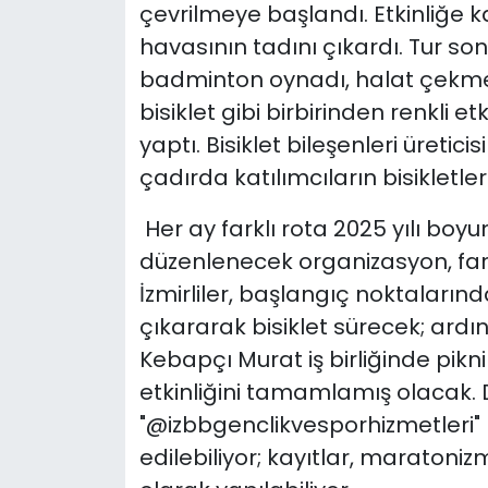
çevrilmeye başlandı. Etkinliğe katıl
havasının tadını çıkardı. Tur so
badminton oynadı, halat çekme
bisiklet gibi birbirinden renkli et
yaptı. Bisiklet bileşenleri üreti
çadırda katılımcıların bisikletle
Her ay farklı rota 2025 yılı boy
düzenlenecek organizasyon, fark
İzmirliler, başlangıç noktalarınd
çıkararak bisiklet sürecek; ardı
Kebapçı Murat iş birliğinde pikni
etkinliğini tamamlamış olacak. D
"@izbbgenclikvesporhizmetleri" 
edilebiliyor; kayıtlar, maratoni