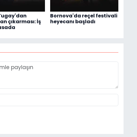
Tugay'dan
Bornova'da reçel festivali
an çıkarması: İş
heyecanı başladı
masada