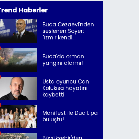
Trend Haberler
Buca Cezaevi'nden
seslenen Soyer:
"İzmir kendi
kurtuluşunu
müjdeleyecek"
Buca'da orman
yangını alarmı!
Usta oyuncu Can
Kolukısa hayatını
kaybetti
Manifest ile Dua Lipa
buluştu!
Büyükşehir'den