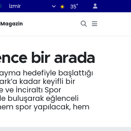
İzmir
6
°
35
6
Magazin
2
2
2
lence bir arada
0
yayma hedefiyle başlattığı
ark’a kadar keyifli bir
e ve İnciraltı Spor
de buluşarak eğlenceli
e hem spor yapılacak, hem