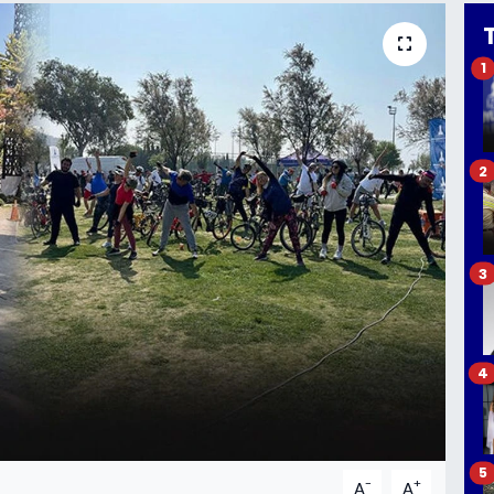
1
2
3
4
5
-
+
A
A