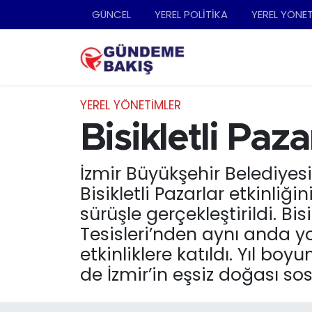
GÜNCEL
YEREL POLİTİKA
YEREL YÖNE
Ankara
Nöbetçi Eczaneler
Bilim Teknoloji
Hava Durumu
YEREL YÖNETİMLER
DÜNYA
Trafik Durumu
Bisikletli Paz
EGE
Süper Lig Puan Durumu ve Fikstür
İzmir Büyükşehir Belediyes
Bisikletli Pazarlar etkinliğ
EĞİTİM
Tüm Manşetler
sürüşle gerçekleştirildi. Bi
Tesisleri’nden aynı anda y
EKONOMİ
Son Dakika Haberleri
etkinliklere katıldı. Yıl 
English News
Haber Arşivi
de İzmir’in eşsiz doğası s
GÜNCEL