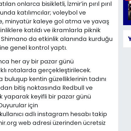
an onlarca bisikletli, İzmir’in pırıl pırıl
nunda katılımcılar; voleybol ve
, minyatür kaleye gol atma ve yavaş
kinliklere katıldı ve ikramlarla piknik
cisi Shimano da etkinlik alanında kurduğu
rine genel kontrol yaptı.
unca her ay bir pazar günü
lı rotalarda gerçekleştirilecek.
a buluşup kentin güzelliklerinin tadını
ndan bitiş noktasında Redbull ve
k yaparak keyifli bir pazar günü
uyurular için
kullanıcı adlı instagram hesabı takip
zmir.org web adresi üzerinden ücretsiz