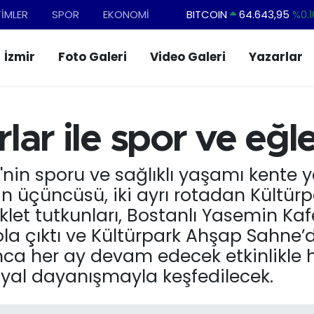
BITCOIN
64.643,95
%0.1
TİMLER
SPOR
EKONOMİ
DOLAR
47,6006
%0.0
İzmir
Foto Galeri
Video Galeri
Yazarlar
EURO
55,0250
%0.0
STERLİN
64,2398
%0.
GRAM ALTIN
6500.87
%0.1
arlar ile spor ve eğ
BİST100
13.799
%7
i'nin sporu ve sağlıklı yaşamı kente 
inin üçüncüsü, iki ayrı rotadan Kültürp
siklet tutkunları, Bostanlı Yasemin Kaf
ola çıktı ve Kültürpark Ahşap Sahne’
boyunca her ay devam edecek etkinlikl
osyal dayanışmayla keşfedilecek.