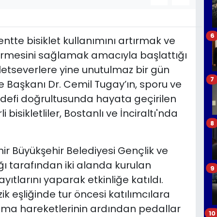
6
entte bisiklet kullanımını artırmak ve
eçirmesini sağlamak amacıyla başlattığı
isikletseverlere yine unutulmaz bir gün
7
ye Başkanı Dr. Cemil Tugay’ın, sporu ve
defi doğrultusunda hayata geçirilen
 bisikletliler, Bostanlı ve İnciraltı'nda
8
zmir Büyükşehir Belediyesi Gençlik ve
ğı tarafından iki alanda kurulan
9
ayıtlarını yaparak etkinliğe katıldı.
ik eşliğinde tur öncesi katılımcılara
sınma hareketlerinin ardından pedallar
10