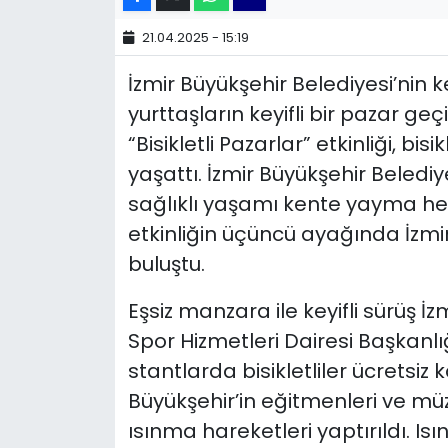
21.04.2025 - 15:19
YEREL YÖNETİMLER
İzmir Büyükşehir Belediyesi’nin k
Yurt
yurttaşların keyifli bir pazar g
“Bisikletli Pazarlar” etkinliği, b
yaşattı. İzmir Büyükşehir Beledi
sağlıklı yaşamı kente yayma he
etkinliğin üçüncü ayağında İzmirli
buluştu.
Eşsiz manzara ile keyifli sürüş İ
Spor Hizmetleri Dairesi Başkanlı
stantlarda bisikletliler ücretsiz k
Büyükşehir’in eğitmenleri ve müz
ısınma hareketleri yaptırıldı. I