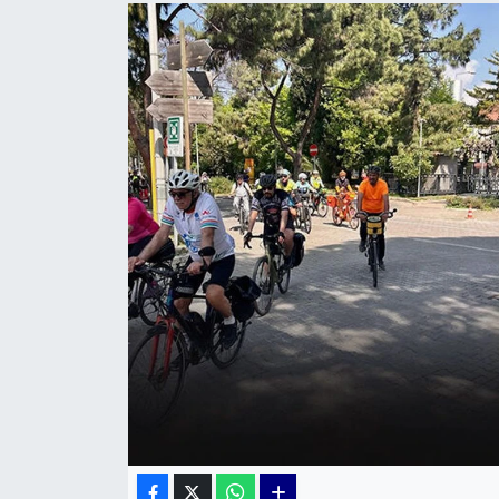
KÜLTÜR SANAT
MAGAZİN
POLİTİKA
SAĞLIK
Siyaset
SPOR
TEKNOLOJİ
Yaşam
YEREL POLİTİKA