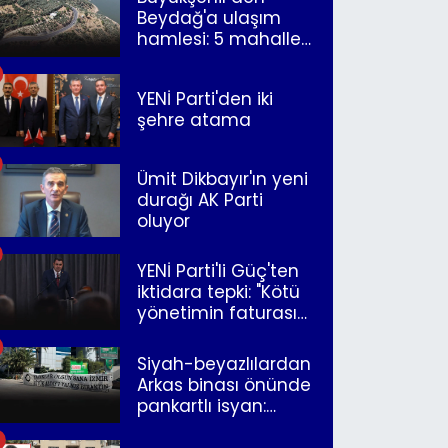
Beydağ'a ulaşım
hamlesi: 5 mahalle
merkeze bağlandı
YENİ Parti'den iki
şehre atama
Ümit Dikbayır'ın yeni
durağı AK Parti
oluyor
YENİ Parti'li Güç'ten
iktidara tepki: "Kötü
yönetimin faturasını
Romanlar ödüyor"
Siyah-beyazlılardan
Arkas binası önünde
pankartlı isyan:
"Yazıklar olsun sana
İzmir"