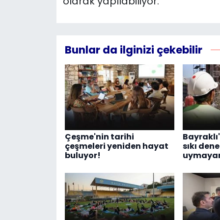
olarak yapılabiliyor.
Bunlar da ilginizi çekebilir
Çeşme'nin tarihi
Bayraklı
çeşmeleri yeniden hayat
sıkı dene
buluyor!
uymayanl