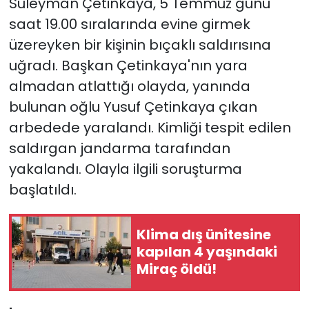
Süleyman Çetinkaya, 5 Temmuz günü
saat 19.00 sıralarında evine girmek
YEREL YÖNETİMLER
üzereyken bir kişinin bıçaklı saldırısına
uğradı. Başkan Çetinkaya'nın yara
Yurt
almadan atlattığı olayda, yanında
bulunan oğlu Yusuf Çetinkaya çıkan
arbedede yaralandı. Kimliği tespit edilen
saldırgan jandarma tarafından
yakalandı. Olayla ilgili soruşturma
başlatıldı.
Klima dış ünitesine
kapılan 4 yaşındaki
Miraç öldü!