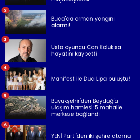
2
Buca'da orman yangını
alarmı!
3
Usta oyuncu Can Kolukısa
hayatını kaybetti
4
Manifest ile Dua Lipa buluştu!
5
Büyükşehir'den Beydağ'a
ulaşım hamlesi: 5 mahalle
merkeze bağlandı
6
YENİ Parti'den iki şehre atama