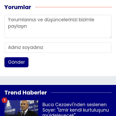
Yorumlar
Gönder
Trend Haberler
1
Buca Cezaevi'nden seslenen
Soyer: "İzmir kendi kurtuluşunu
müjdeleyecek"