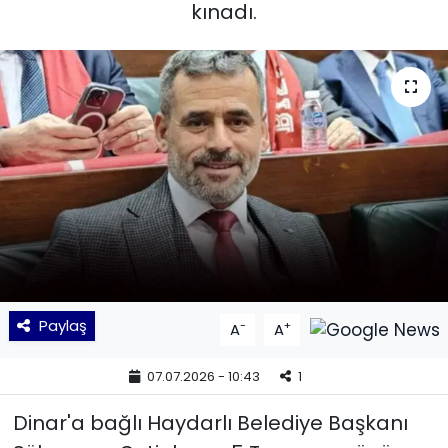
kınadı.
KÜLTÜR SANAT
MAGAZİN
POLİTİKA
SAĞLIK
Siyaset
SPOR
Paylaş
-
+
A
A
TEKNOLOJİ
07.07.2026 - 10:43
1
Yaşam
Dinar'a bağlı Haydarlı Belediye Başkanı
YEREL POLİTİKA