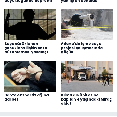
büyüklüğünde deprem!
yanlıştan dönüldü
Suça sürüklenen
Adana'da içme suyu
çocuklara ilişkin ceza
projesi çalışmasında
düzenlemesi yasalaştı
göçük
Sahte ekspertiz ağına
Klima dış ünitesine
darbe!
kapılan 4 yaşındaki Miraç
öldü!