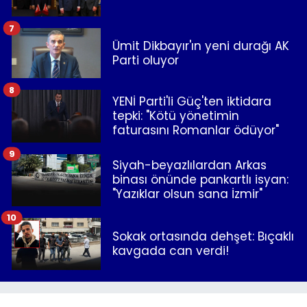
7
Ümit Dikbayır'ın yeni durağı AK
Parti oluyor
8
YENİ Parti'li Güç'ten iktidara
tepki: "Kötü yönetimin
faturasını Romanlar ödüyor"
9
Siyah-beyazlılardan Arkas
binası önünde pankartlı isyan:
"Yazıklar olsun sana İzmir"
10
Sokak ortasında dehşet: Bıçaklı
kavgada can verdi!