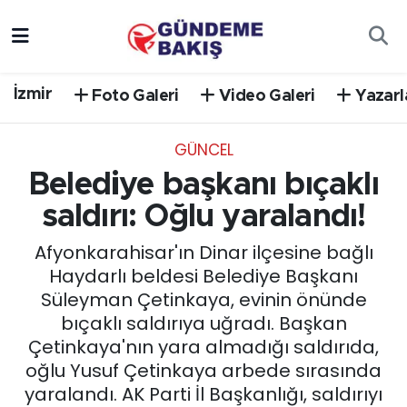
Ankara
Nöbetçi Eczaneler
İzmir
Foto Galeri
Video Galeri
Yazarl
Bilim Teknoloji
Hava Durumu
GÜNCEL
DÜNYA
Trafik Durumu
Belediye başkanı bıçaklı
EGE
Süper Lig Puan Durumu ve Fikstür
saldırı: Oğlu yaralandı!
Afyonkarahisar'ın Dinar ilçesine bağlı
EĞİTİM
Tüm Manşetler
Haydarlı beldesi Belediye Başkanı
Süleyman Çetinkaya, evinin önünde
EKONOMİ
Son Dakika Haberleri
bıçaklı saldırıya uğradı. Başkan
Çetinkaya'nın yara almadığı saldırıda,
English News
Haber Arşivi
oğlu Yusuf Çetinkaya arbede sırasında
yaralandı. AK Parti İl Başkanlığı, saldırıyı
GÜNCEL