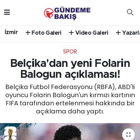
Ankara
Nöbetçi Eczaneler
İzmir
Foto Galeri
Video Galeri
Yazarl
Bilim Teknoloji
Hava Durumu
SPOR
DÜNYA
Trafik Durumu
Belçika'dan yeni Folarin
EGE
Süper Lig Puan Durumu ve Fikstür
Balogun açıklaması!
Belçika Futbol Federasyonu (RBFA), ABD'li
EĞİTİM
Tüm Manşetler
oyuncu Folarin Balogun'un kırmızı kartının
FIFA tarafından ertelenmesi hakkında bir
EKONOMİ
Son Dakika Haberleri
açıklama daha yaptı.
English News
Haber Arşivi
GÜNCEL