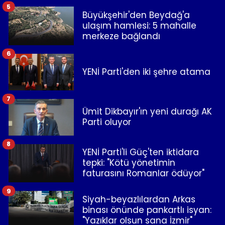
5
Büyükşehir'den Beydağ'a
ulaşım hamlesi: 5 mahalle
merkeze bağlandı
6
YENİ Parti'den iki şehre atama
7
Ümit Dikbayır'ın yeni durağı AK
Parti oluyor
8
YENİ Parti'li Güç'ten iktidara
tepki: "Kötü yönetimin
faturasını Romanlar ödüyor"
9
Siyah-beyazlılardan Arkas
binası önünde pankartlı isyan:
"Yazıklar olsun sana İzmir"