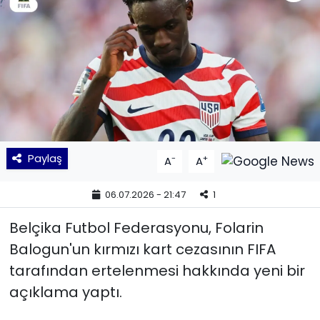
KÜLTÜR SANAT
MAGAZİN
POLİTİKA
SAĞLIK
Paylaş
-
+
A
A
Siyaset
06.07.2026 - 21:47
1
SPOR
Belçika Futbol Federasyonu, Folarin
TEKNOLOJİ
Balogun'un kırmızı kart cezasının FIFA
tarafından ertelenmesi hakkında yeni bir
Yaşam
açıklama yaptı.
YEREL POLİTİKA