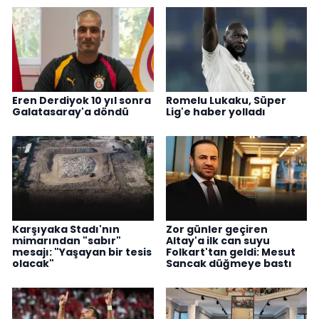
Eren Derdiyok 10 yıl sonra
Romelu Lukaku, Süper
Galatasaray'a döndü
Lig'e haber yolladı
Karşıyaka Stadı'nın
Zor günler geçiren
mimarından "sabır"
Altay'a ilk can suyu
mesajı: "Yaşayan bir tesis
Folkart'tan geldi: Mesut
olacak"
Sancak düğmeye bastı