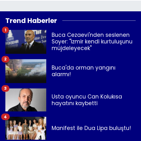
Trend Haberler
1
Buca Cezaevi'nden seslenen
Soyer: "İzmir kendi kurtuluşunu
müjdeleyecek"
2
Buca'da orman yangını
alarmı!
3
Usta oyuncu Can Kolukısa
hayatını kaybetti
4
Manifest ile Dua Lipa buluştu!