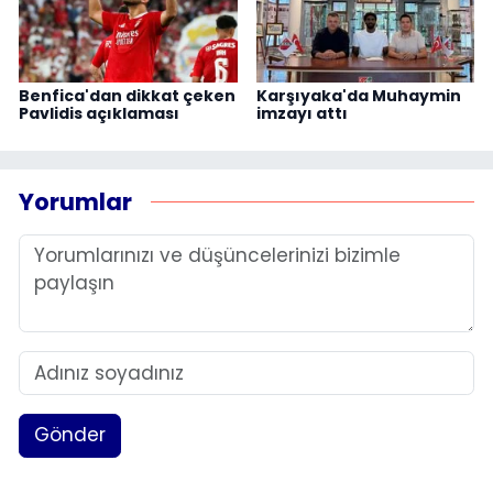
Benfica'dan dikkat çeken
Karşıyaka'da Muhaymin
Pavlidis açıklaması
imzayı attı
Yorumlar
Gönder