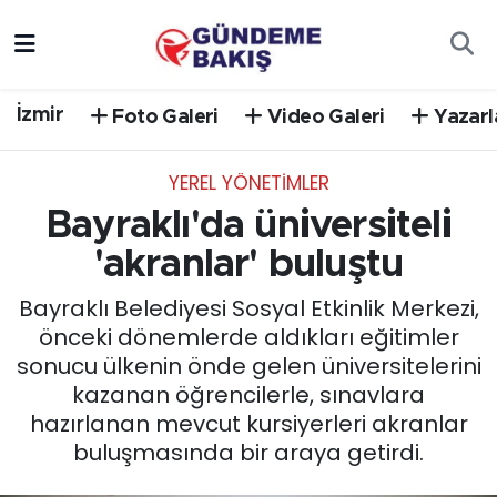
Ankara
Nöbetçi Eczaneler
İzmir
Foto Galeri
Video Galeri
Yazarl
Bilim Teknoloji
Hava Durumu
YEREL YÖNETİMLER
DÜNYA
Trafik Durumu
Bayraklı'da üniversiteli
EGE
Süper Lig Puan Durumu ve Fikstür
'akranlar' buluştu
Bayraklı Belediyesi Sosyal Etkinlik Merkezi,
EĞİTİM
Tüm Manşetler
önceki dönemlerde aldıkları eğitimler
sonucu ülkenin önde gelen üniversitelerini
EKONOMİ
Son Dakika Haberleri
kazanan öğrencilerle, sınavlara
hazırlanan mevcut kursiyerleri akranlar
English News
Haber Arşivi
buluşmasında bir araya getirdi.
GÜNCEL