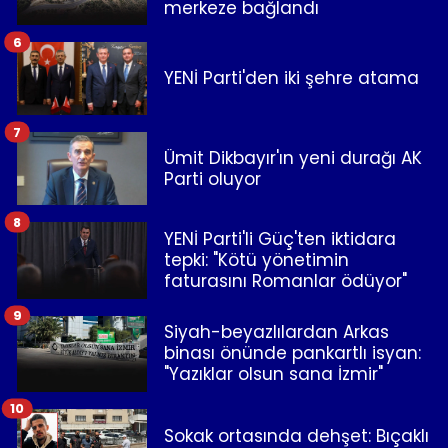
merkeze bağlandı
6
YENİ Parti'den iki şehre atama
7
Ümit Dikbayır'ın yeni durağı AK
Parti oluyor
8
YENİ Parti'li Güç'ten iktidara
tepki: "Kötü yönetimin
faturasını Romanlar ödüyor"
9
Siyah-beyazlılardan Arkas
binası önünde pankartlı isyan:
"Yazıklar olsun sana İzmir"
10
Sokak ortasında dehşet: Bıçaklı