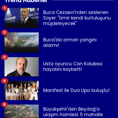
Trend Haberler
1
Buca Cezaevi'nden seslenen
Soyer: "İzmir kendi kurtuluşunu
müjdeleyecek"
2
Buca'da orman yangını
alarmı!
3
Usta oyuncu Can Kolukısa
hayatını kaybetti
4
Manifest ile Dua Lipa buluştu!
5
Büyükşehir'den Beydağ'a
ulaşım hamlesi: 5 mahalle