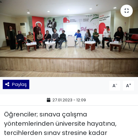
KÜLTÜR SANAT
MAGAZİN
POLİTİKA
SAĞLIK
Siyaset
Paylaş
-
+
A
A
SPOR
27.01.2023 - 12:09
TEKNOLOJİ
Öğrenciler; sınava çalışma
Yaşam
yöntemlerinden üniversite hayatına,
tercihlerden sınav stresine kadar
YEREL POLİTİKA