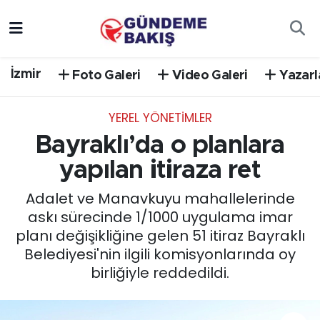
Ankara
Nöbetçi Eczaneler
İzmir
Foto Galeri
Video Galeri
Yazarl
Bilim Teknoloji
Hava Durumu
YEREL YÖNETİMLER
DÜNYA
Trafik Durumu
Bayraklı’da o planlara
EGE
Süper Lig Puan Durumu ve Fikstür
yapılan itiraza ret
Adalet ve Manavkuyu mahallelerinde
EĞİTİM
Tüm Manşetler
askı sürecinde 1/1000 uygulama imar
planı değişikliğine gelen 51 itiraz Bayraklı
EKONOMİ
Son Dakika Haberleri
Belediyesi'nin ilgili komisyonlarında oy
birliğiyle reddedildi.
English News
Haber Arşivi
GÜNCEL