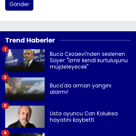
Gönder
Trend Haberler
1
Buca Cezaevi'nden seslenen
Soyer: "İzmir kendi kurtuluşunu
müjdeleyecek"
2
Buca'da orman yangını
alarmı!
3
Usta oyuncu Can Kolukısa
hayatını kaybetti
4