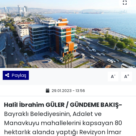
KÜLTÜR SANAT
MAGAZİN
POLİTİKA
SAĞLIK
Siyaset
Paylaş
-
+
A
A
SPOR
29.01.2023 - 13:56
TEKNOLOJİ
Halil İbrahim GÜLER / GÜNDEME BAKIŞ-
Bayraklı Belediyesinin, Adalet ve
Yaşam
Manavkuyu mahallelerini kapsayan 80
hektarlık alanda yaptığı Revizyon İmar
YEREL POLİTİKA