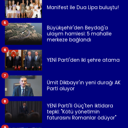
Manifest ile Dua Lipa buluştu!
5
Büyükşehir'den Beydağ'a
ulaşım hamlesi: 5 mahalle
merkeze bağlandı
6
YENİ Parti'den iki şehre atama
7
Ümit Dikbayır'ın yeni durağı AK
Parti oluyor
8
YENİ Parti'li Güç'ten iktidara
tepki: "Kötü yönetimin
faturasını Romanlar ödüyor"
9