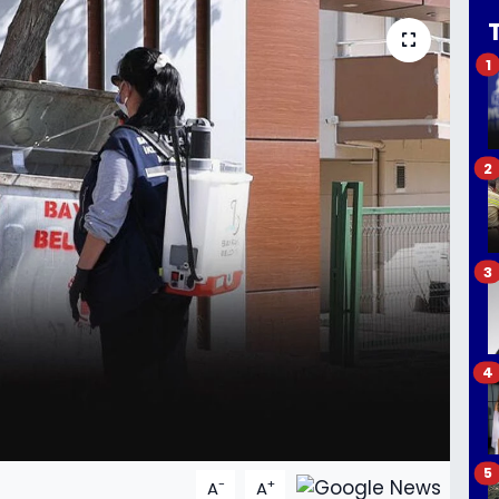
1
2
3
4
5
-
+
A
A