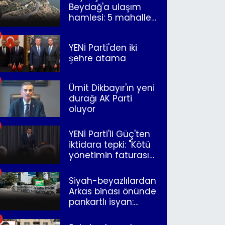
Beydağ'a ulaşım
hamlesi: 5 mahalle
merkeze bağlandı
YENİ Parti'den iki
şehre atama
Ümit Dikbayır'ın yeni
durağı AK Parti
oluyor
YENİ Parti'li Güç'ten
iktidara tepki: "Kötü
yönetimin faturasını
Romanlar ödüyor"
Siyah-beyazlılardan
Arkas binası önünde
pankartlı isyan:
"Yazıklar olsun sana
İzmir"