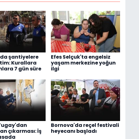
'da şantiyelere
Efes Selçuk'ta engelsiz
tim: Kurallara
yaşam merkezine yoğun
ara 7 gün süre
ilgi
Tugay'dan
Bornova'da reçel festivali
an çıkarması: İş
heyecanı başladı
masada