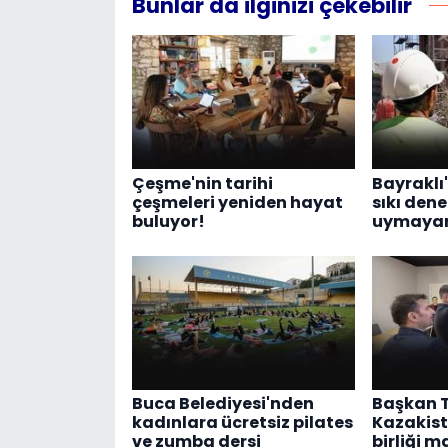
Bunlar da ilginizi çekebilir
Çeşme'nin tarihi
Bayraklı
çeşmeleri yeniden hayat
sıkı dene
buluyor!
uymayanl
Buca Belediyesi'nden
Başkan 
kadınlara ücretsiz pilates
Kazakist
ve zumba dersi
birliği 