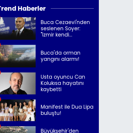
Trend Haberler
Buca Cezaevi'nden
seslenen Soyer:
"İzmir kendi
kurtuluşunu
müjdeleyecek"
Buca'da orman
yangını alarmı!
Usta oyuncu Can
Kolukısa hayatını
kaybetti
Manifest ile Dua Lipa
buluştu!
Büyükşehir'den