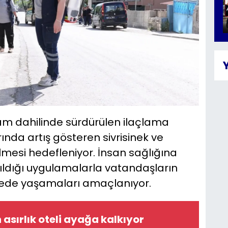
am dahilinde sürdürülen ilaçlama
rında artış gösteren sivrisinek ve
esi hedefleniyor. İnsan sağlığına
ıldığı uygulamalarla vatandaşların
vrede yaşamaları amaçlanıyor.
asırlık oteli ayağa kalkıyor