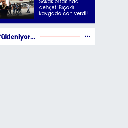
Sokak ortasında
dehşet: Bıçaklı
kavgada can verdi!
Yükleniyor...