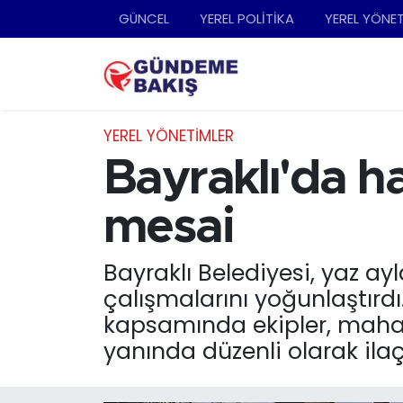
GÜNCEL
YEREL POLİTİKA
YEREL YÖNE
Ankara
Nöbetçi Eczaneler
Bilim Teknoloji
Hava Durumu
YEREL YÖNETİMLER
DÜNYA
Trafik Durumu
Bayraklı'da h
EGE
Süper Lig Puan Durumu ve Fikstür
mesai
EĞİTİM
Tüm Manşetler
Bayraklı Belediyesi, yaz ay
çalışmalarını yoğunlaştırd
EKONOMİ
Son Dakika Haberleri
kapsamında ekipler, mahal
English News
Haber Arşivi
yanında düzenli olarak ilaç
GÜNCEL