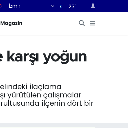
İzmir
°
0
23
8
Magazin
0
5
0
e karşı yoğun
3
nelindeki ilaçlama
şı yürütülen çalışmalar
ltusunda ilçenin dört bir