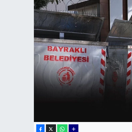
KÜLTÜR SANAT
MAGAZİN
POLİTİKA
SAĞLIK
Siyaset
SPOR
TEKNOLOJİ
Yaşam
YEREL POLİTİKA