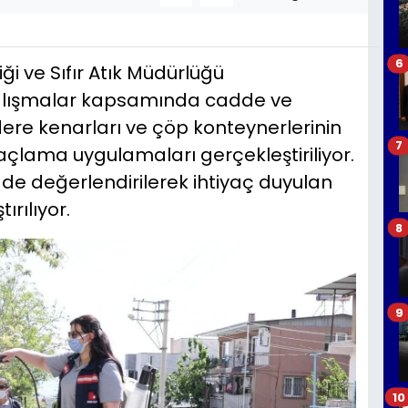
6
iği ve Sıfır Atık Müdürlüğü
alışmalar kapsamında cadde ve
 dere kenarları ve çöp konteynerlerinin
7
açlama uygulamaları gerçekleştiriliyor.
de değerlendirilerek ihtiyaç duyulan
rılıyor.
8
9
10