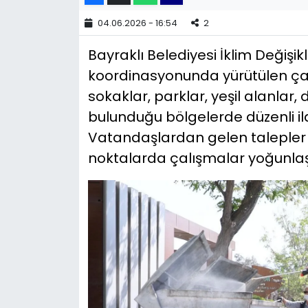
04.06.2026 - 16:54
2
YEREL YÖNETİMLER
Bayraklı Belediyesi İklim Değişikl
Yurt
koordinasyonunda yürütülen ç
sokaklar, parklar, yeşil alanlar,
bulunduğu bölgelerde düzenli il
Vatandaşlardan gelen talepler 
noktalarda çalışmalar yoğunlaştı