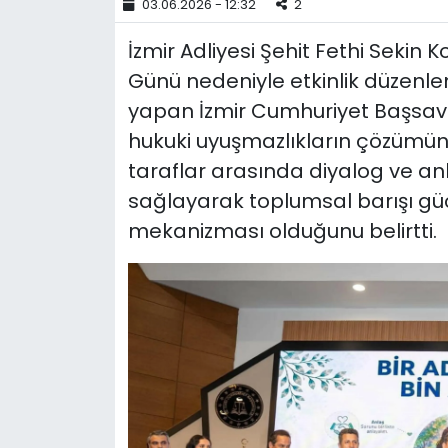
03.06.2026 - 12:32
2
YEREL YÖNETİMLER
İzmir Adliyesi Şehit Fethi Sekin
Günü nedeniyle etkinlik düzenle
Yurt
yapan İzmir Cumhuriyet Başsavcı
hukuki uyuşmazlıkların çözümü
taraflar arasında diyalog ve anl
sağlayarak toplumsal barışı gü
mekanizması olduğunu belirtti.