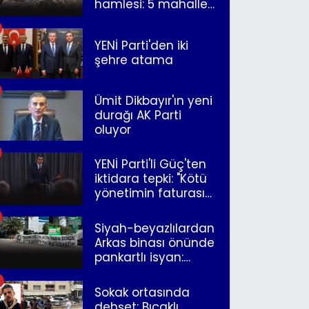
hamlesi: 5 mahalle
merkeze bağlandı
YENİ Parti'den iki
şehre atama
Ümit Dikbayır'ın yeni
durağı AK Parti
oluyor
YENİ Parti'li Güç'ten
iktidara tepki: "Kötü
yönetimin faturasını
Romanlar ödüyor"
Siyah-beyazlılardan
Arkas binası önünde
pankartlı isyan:
"Yazıklar olsun sana
İzmir"
Sokak ortasında
dehşet: Bıçaklı