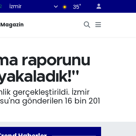
İzmir
°
7
35
7
Magazin
5
9
9
ırma raporunu
2
yakaladık!"
ik gerçekleştirildi. İzmir
su'na gönderilen 16 bin 201
Trend Haberler