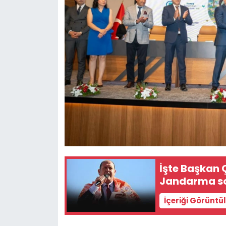
İşte Başkan Ç
Jandarma so
İçeriği Görüntü