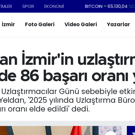
TİMLER
SPOR
EKONOMİ
DOLAR
47,7106
%0.1
EURO
55,1652
%0.2
İzmir
Foto Galeri
Video Galeri
Yazarlar
STERLİN
64,4046
%0.3
GRAM ALTIN
6648.99
%2.5
BİST100
13.773
%-1
an İzmir'in uzlaşt
BITCOIN
65.130,04
%1.
de 86 başarı oranı 
 Uzlaştırmacılar Günü sebebiyle etkinl
Yeldan, '2025 yılında Uzlaştırma Büro
 oranı elde edildi' dedi.