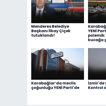
Menderes Belediye
Karabağl
Başkanı İlkay Çiçek
YENİ Part
tutuklandı!
polemik:
kucağa 
Karabağlar’da meclis
İzmir'de 
çoğunluğu YENİ Parti'de
Kontrol a