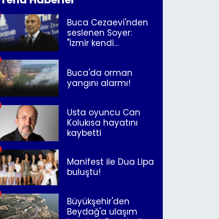
Buca Cezaevi'nden
seslenen Soyer:
"İzmir kendi
kurtuluşunu
müjdeleyecek"
Buca'da orman
yangını alarmı!
Usta oyuncu Can
Kolukısa hayatını
kaybetti
Manifest ile Dua Lipa
buluştu!
Büyükşehir'den
Beydağ'a ulaşım