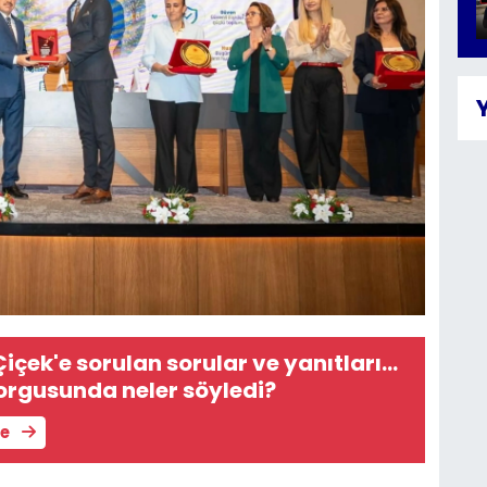
içek'e sorulan sorular ve yanıtları...
rgusunda neler söyledi?
le