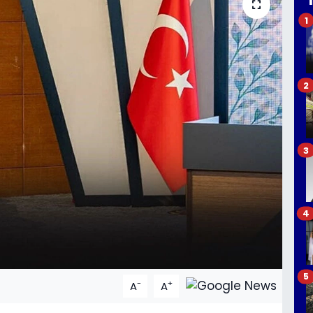
1
2
3
4
5
-
+
A
A