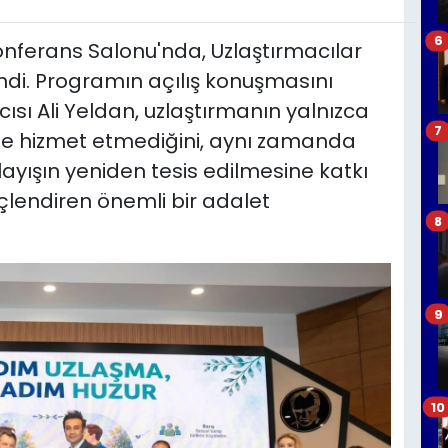
6
 Konferans Salonu'nda, Uzlaştırmacılar
ndi. Programın açılış konuşmasını
sı Ali Yeldan, uzlaştırmanın yalnızca
7
ne hizmet etmediğini, aynı zamanda
ayışın yeniden tesis edilmesine katkı
çlendiren önemli bir adalet
8
9
10