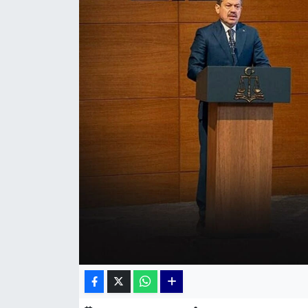
KÜLTÜR SANAT
MAGAZİN
POLİTİKA
SAĞLIK
Siyaset
SPOR
TEKNOLOJİ
Yaşam
YEREL POLİTİKA