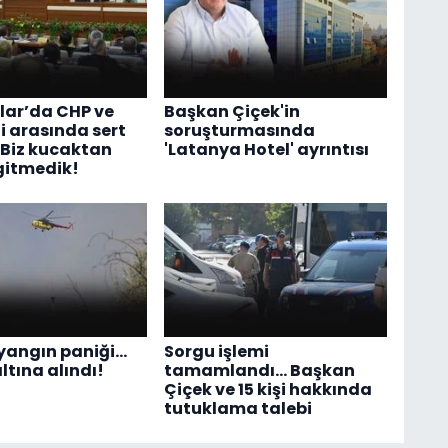
ar’da CHP ve
Başkan Çiçek'in
i arasında sert
soruşturmasında
 Biz kucaktan
'Latanya Hotel' ayrıntısı
gitmedik!
yangın paniği...
Sorgu işlemi
ltına alındı!
tamamlandı... Başkan
Çiçek ve 15 kişi hakkında
tutuklama talebi