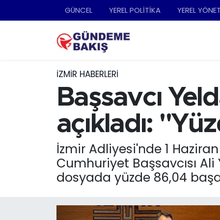
GÜNCEL
YEREL POLİTİKA
YEREL YÖNE
Ankara
Nöbetçi Eczaneler
Bilim Teknoloji
Hava Durumu
İZMIR HABERLERI
DÜNYA
Trafik Durumu
Başsavcı Yeld
EGE
Süper Lig Puan Durumu ve Fikstür
açıkladı: "Yüz
EĞİTİM
Tüm Manşetler
İzmir Adliyesi'nde 1 Haziran
Cumhuriyet Başsavcısı Ali 
EKONOMİ
Son Dakika Haberleri
dosyada yüzde 86,04 başarı
English News
Haber Arşivi
GÜNCEL