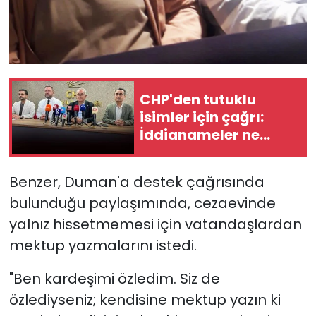
CHP'den tutuklu
isimler için çağrı:
İddianameler ne
zaman
hazırlanacak?
Benzer, Duman'a destek çağrısında
bulunduğu paylaşımında, cezaevinde
yalnız hissetmemesi için vatandaşlardan
mektup yazmalarını istedi.
"Ben kardeşimi özledim. Siz de
özlediyseniz; kendisine mektup yazın ki