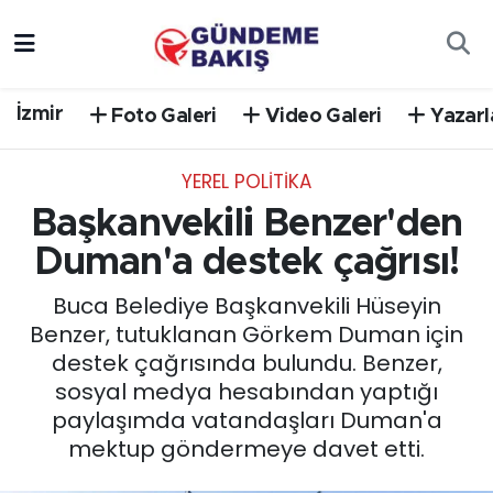
Ankara
Nöbetçi Eczaneler
İzmir
Foto Galeri
Video Galeri
Yazarl
Bilim Teknoloji
Hava Durumu
YEREL POLİTİKA
DÜNYA
Trafik Durumu
Başkanvekili Benzer'den
EGE
Süper Lig Puan Durumu ve Fikstür
Duman'a destek çağrısı!
Buca Belediye Başkanvekili Hüseyin
EĞİTİM
Tüm Manşetler
Benzer, tutuklanan Görkem Duman için
destek çağrısında bulundu. Benzer,
EKONOMİ
Son Dakika Haberleri
sosyal medya hesabından yaptığı
paylaşımda vatandaşları Duman'a
English News
Haber Arşivi
mektup göndermeye davet etti.
GÜNCEL