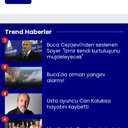
Trend Haberler
1
Buca Cezaevi'nden seslenen
Soyer: "İzmir kendi kurtuluşunu
müjdeleyecek"
2
Buca'da orman yangını
alarmı!
3
Usta oyuncu Can Kolukısa
hayatını kaybetti
4