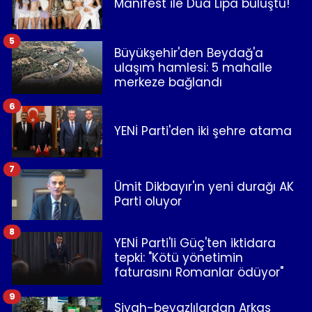
Manifest ile Dua Lipa buluştu!
5
Büyükşehir'den Beydağ'a
ulaşım hamlesi: 5 mahalle
merkeze bağlandı
6
YENİ Parti'den iki şehre atama
7
Ümit Dikbayır'ın yeni durağı AK
Parti oluyor
8
YENİ Parti'li Güç'ten iktidara
tepki: "Kötü yönetimin
faturasını Romanlar ödüyor"
9
Siyah-beyazlılardan Arkas