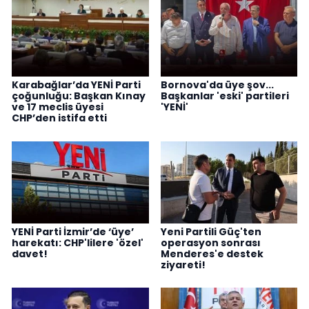
Karabağlar’da YENİ Parti
Bornova'da üye şov...
çoğunluğu: Başkan Kınay
Başkanlar 'eski' partileri
ve 17 meclis üyesi
'YENİ'
CHP’den istifa etti
YENİ Parti İzmir’de ‘üye’
Yeni Partili Güç'ten
harekatı: CHP'lilere 'özel'
operasyon sonrası
davet!
Menderes'e destek
ziyareti!