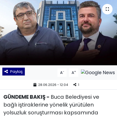
KÜLTÜR SANAT
MAGAZİN
POLİTİKA
SAĞLIK
Siyaset
Paylaş
-
+
A
A
SPOR
28.06.2026 - 12:04
1
TEKNOLOJİ
GÜNDEME BAKIŞ -
Buca Belediyesi ve
Yaşam
bağlı iştiraklerine yönelik yürütülen
yolsuzluk soruşturması kapsamında
YEREL POLİTİKA