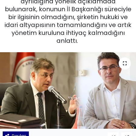
ayrıldığına yönelik açıklamada
bulunarak, konunun İl Başkanlığı süreciyle
KÜLTÜR SANAT
bir ilgisinin olmadığını, şirketin hukuki ve
idari altyapısının tamamlandığını ve artık
MAGAZİN
yönetim kuruluna ihtiyaç kalmadığını
anlattı.
POLİTİKA
SAĞLIK
Siyaset
SPOR
TEKNOLOJİ
Yaşam
YEREL POLİTİKA
Paylaş
-
+