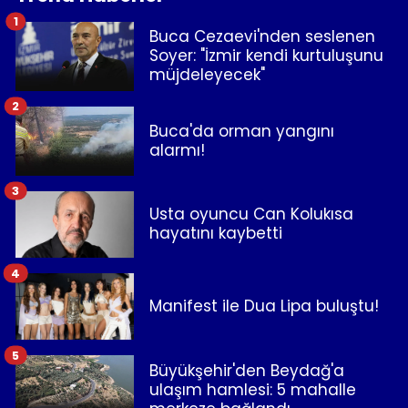
1
Buca Cezaevi'nden seslenen
Soyer: "İzmir kendi kurtuluşunu
müjdeleyecek"
2
Buca'da orman yangını
alarmı!
3
Usta oyuncu Can Kolukısa
hayatını kaybetti
4
Manifest ile Dua Lipa buluştu!
5
Büyükşehir'den Beydağ'a
ulaşım hamlesi: 5 mahalle