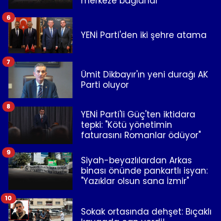
merkeze bağlandı
6
YENİ Parti'den iki şehre atama
7
Ümit Dikbayır'ın yeni durağı AK
Parti oluyor
8
YENİ Parti'li Güç'ten iktidara
tepki: "Kötü yönetimin
faturasını Romanlar ödüyor"
9
Siyah-beyazlılardan Arkas
binası önünde pankartlı isyan:
"Yazıklar olsun sana İzmir"
10
Sokak ortasında dehşet: Bıçaklı