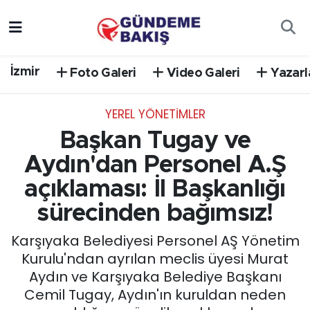
Ankara
Nöbetçi Eczaneler
İzmir
Foto Galeri
Video Galeri
Yazarl
Bilim Teknoloji
Hava Durumu
YEREL YÖNETİMLER
DÜNYA
Trafik Durumu
Başkan Tugay ve
EGE
Süper Lig Puan Durumu ve Fikstür
Aydın'dan Personel A.Ş
açıklaması: İl Başkanlığı
EĞİTİM
Tüm Manşetler
sürecinden bağımsız!
EKONOMİ
Son Dakika Haberleri
Karşıyaka Belediyesi Personel AŞ Yönetim
Kurulu'ndan ayrılan meclis üyesi Murat
English News
Haber Arşivi
Aydın ve Karşıyaka Belediye Başkanı
Cemil Tugay, Aydın'ın kuruldan neden
GÜNCEL