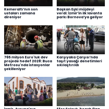
Kemeraltı’nın son
Başkan Eşki müjdeyi
ustaları zamana
verdi: İzmir’in ilk lavanta
direniyor
parkı Bornova’ya geliyor
765 milyon Euro'luk dev
Karşıyaka Çarşısı’nda
projede hedef 2028: Buca
taşıt yasağı denetimleri
Metrosu'nda istasyonlar
sıkılaştırıldı
şekilleniyor
İzmir, Avrupa'nın
Efes Selçuk, beach flag