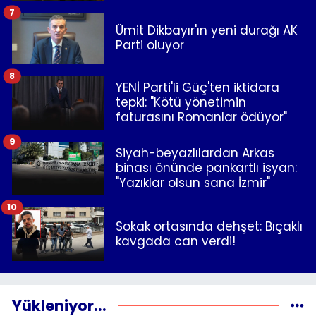
7
Ümit Dikbayır'ın yeni durağı AK
Parti oluyor
8
YENİ Parti'li Güç'ten iktidara
tepki: "Kötü yönetimin
faturasını Romanlar ödüyor"
9
Siyah-beyazlılardan Arkas
binası önünde pankartlı isyan:
"Yazıklar olsun sana İzmir"
10
Sokak ortasında dehşet: Bıçaklı
kavgada can verdi!
Yükleniyor...