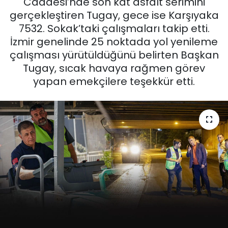
Caddesi’nde son kat asfalt serimini
gerçekleştiren Tugay, gece ise Karşıyaka
KÜLTÜR SANAT
7532. Sokak’taki çalışmaları takip etti.
İzmir genelinde 25 noktada yol yenileme
MAGAZİN
çalışması yürütüldüğünü belirten Başkan
Tugay, sıcak havaya rağmen görev
POLİTİKA
yapan emekçilere teşekkür etti.
SAĞLIK
Siyaset
SPOR
TEKNOLOJİ
Yaşam
YEREL POLİTİKA