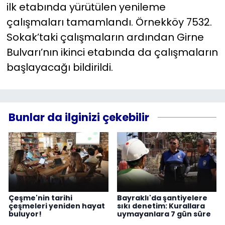
ilk etabında yürütülen yenileme
çalışmaları tamamlandı. Örnekköy 7532.
Sokak’taki çalışmaların ardından Girne
Bulvarı’nın ikinci etabında da çalışmaların
başlayacağı bildirildi.
Bunlar da ilginizi çekebilir
Çeşme'nin tarihi
Bayraklı'da şantiyelere
çeşmeleri yeniden hayat
sıkı denetim: Kurallara
buluyor!
uymayanlara 7 gün süre