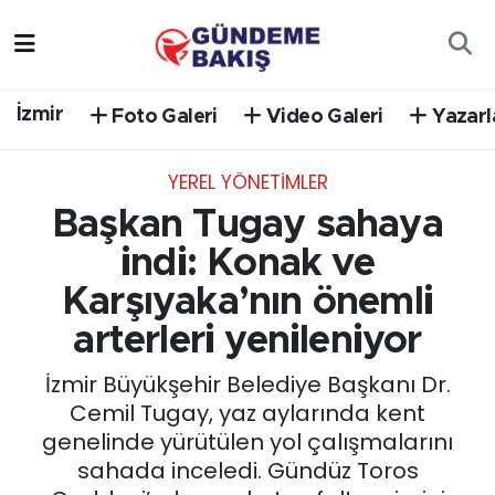
Ankara
Nöbetçi Eczaneler
İzmir
Foto Galeri
Video Galeri
Yazarl
Bilim Teknoloji
Hava Durumu
YEREL YÖNETİMLER
DÜNYA
Trafik Durumu
Başkan Tugay sahaya
EGE
Süper Lig Puan Durumu ve Fikstür
indi: Konak ve
Karşıyaka’nın önemli
EĞİTİM
Tüm Manşetler
arterleri yenileniyor
EKONOMİ
Son Dakika Haberleri
İzmir Büyükşehir Belediye Başkanı Dr.
Cemil Tugay, yaz aylarında kent
English News
Haber Arşivi
genelinde yürütülen yol çalışmalarını
sahada inceledi. Gündüz Toros
GÜNCEL