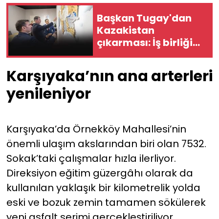
Başkan Tugay'dan
Kazakistan
çıkarması: İş birliği
masada
Karşıyaka’nın ana arterleri
yenileniyor
Karşıyaka’da Örnekköy Mahallesi’nin
önemli ulaşım akslarından biri olan 7532.
Sokak’taki çalışmalar hızla ilerliyor.
Direksiyon eğitim güzergâhı olarak da
kullanılan yaklaşık bir kilometrelik yolda
eski ve bozuk zemin tamamen sökülerek
yeni asfalt serimi gerçekleştiriliyor.