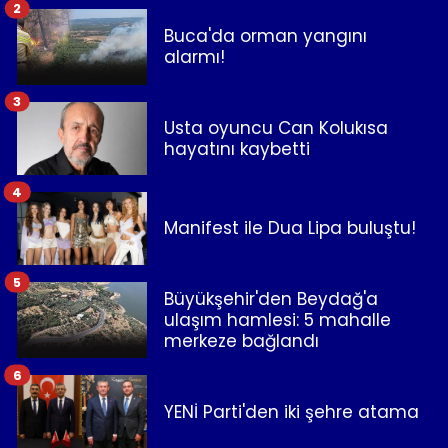
2
Buca'da orman yangını
alarmı!
3
Usta oyuncu Can Kolukısa
hayatını kaybetti
4
Manifest ile Dua Lipa buluştu!
5
Büyükşehir'den Beydağ'a
ulaşım hamlesi: 5 mahalle
merkeze bağlandı
6
YENİ Parti'den iki şehre atama