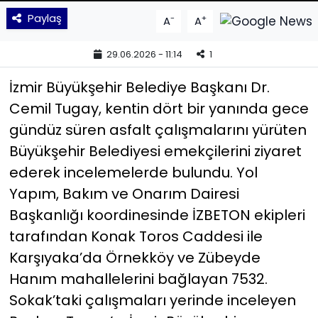
Paylaş
-
+
A
A
YEREL YÖNETİMLER
29.06.2026 - 11:14
1
Yurt
İzmir Büyükşehir Belediye Başkanı Dr.
Cemil Tugay, kentin dört bir yanında gece
gündüz süren asfalt çalışmalarını yürüten
Büyükşehir Belediyesi emekçilerini ziyaret
ederek incelemelerde bulundu. Yol
Yapım, Bakım ve Onarım Dairesi
Başkanlığı koordinesinde İZBETON ekipleri
tarafından Konak Toros Caddesi ile
Karşıyaka’da Örnekköy ve Zübeyde
Hanım mahallelerini bağlayan 7532.
Sokak’taki çalışmaları yerinde inceleyen