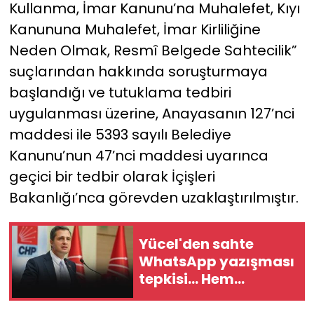
Kullanma, İmar Kanunu’na Muhalefet, Kıyı
Kanununa Muhalefet, İmar Kirliliğine
Neden Olmak, Resmî Belgede Sahtecilik”
suçlarından hakkında soruşturmaya
başlandığı ve tutuklama tedbiri
uygulanması üzerine, Anayasanın 127’nci
maddesi ile 5393 sayılı Belediye
Kanunu’nun 47’nci maddesi uyarınca
geçici bir tedbir olarak İçişleri
Bakanlığı’nca görevden uzaklaştırılmıştır.
Yücel'den sahte
WhatsApp yazışması
tepkisi... Hem
üretenler hem
yayanlar hakkında