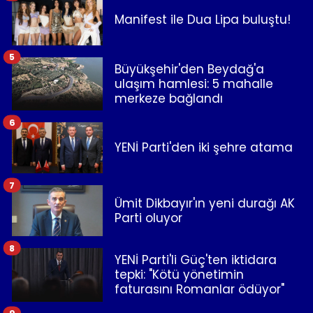
Manifest ile Dua Lipa buluştu!
5
Büyükşehir'den Beydağ'a
ulaşım hamlesi: 5 mahalle
merkeze bağlandı
6
YENİ Parti'den iki şehre atama
7
Ümit Dikbayır'ın yeni durağı AK
Parti oluyor
8
YENİ Parti'li Güç'ten iktidara
tepki: "Kötü yönetimin
faturasını Romanlar ödüyor"