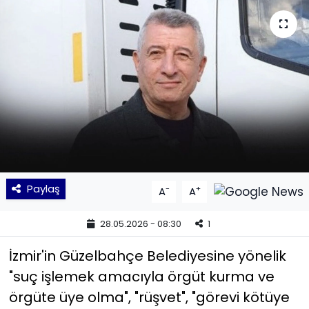
KÜLTÜR SANAT
MAGAZİN
POLİTİKA
SAĞLIK
Siyaset
Paylaş
-
+
A
A
SPOR
28.05.2026 - 08:30
1
TEKNOLOJİ
İzmir'in Güzelbahçe Belediyesine yönelik
Yaşam
"suç işlemek amacıyla örgüt kurma ve
örgüte üye olma", "rüşvet", "görevi kötüye
YEREL POLİTİKA