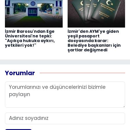
İzmir Barosu'ndan Ege
İzmir'den AYM'ye giden
Üniversitesi'ne tepki:
yeşil pasaport
"Açıkça hukuka aykırı,
dosyasında karar:
yetkileri yok!"
Belediye başkanları için
şartlar değişmedi
Yorumlar