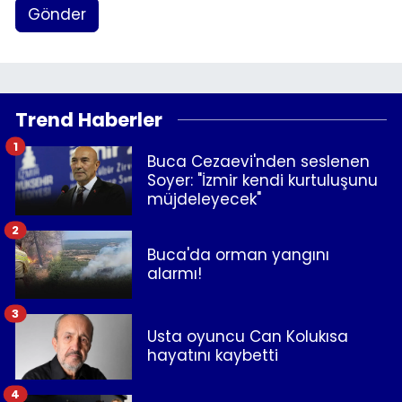
Gönder
Trend Haberler
1
Buca Cezaevi'nden seslenen
Soyer: "İzmir kendi kurtuluşunu
müjdeleyecek"
2
Buca'da orman yangını
alarmı!
3
Usta oyuncu Can Kolukısa
hayatını kaybetti
4