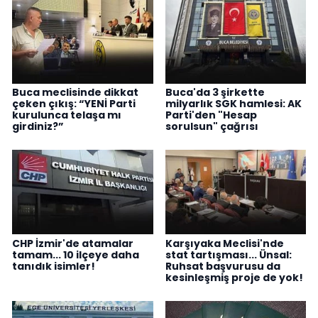
Buca meclisinde dikkat
Buca'da 3 şirkette
çeken çıkış: “YENİ Parti
milyarlık SGK hamlesi: AK
kurulunca telaşa mı
Parti'den "Hesap
girdiniz?”
sorulsun" çağrısı
CHP İzmir'de atamalar
Karşıyaka Meclisi'nde
tamam... 10 ilçeye daha
stat tartışması... Ünsal:
tanıdık isimler!
Ruhsat başvurusu da
kesinleşmiş proje de yok!