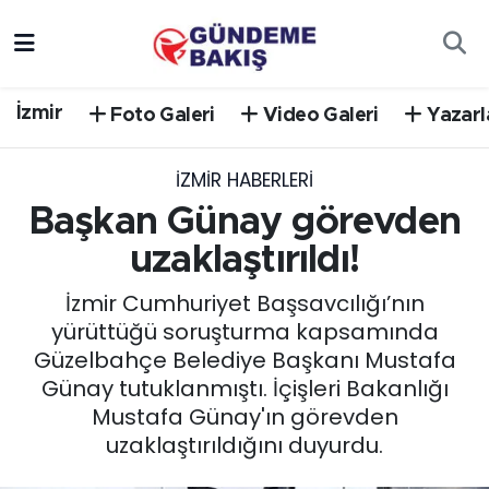
Ankara
Nöbetçi Eczaneler
İzmir
Foto Galeri
Video Galeri
Yazarl
Bilim Teknoloji
Hava Durumu
İZMIR HABERLERI
DÜNYA
Trafik Durumu
Başkan Günay görevden
EGE
Süper Lig Puan Durumu ve Fikstür
uzaklaştırıldı!
İzmir Cumhuriyet Başsavcılığı’nın
EĞİTİM
Tüm Manşetler
yürüttüğü soruşturma kapsamında
Güzelbahçe Belediye Başkanı Mustafa
EKONOMİ
Son Dakika Haberleri
Günay tutuklanmıştı. İçişleri Bakanlığı
Mustafa Günay'ın görevden
English News
Haber Arşivi
uzaklaştırıldığını duyurdu.
GÜNCEL