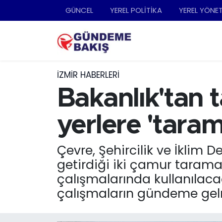
GÜNCEL
YEREL POLİTİKA
YEREL YÖNE
Ankara
Nöbetçi Eczaneler
Bilim Teknoloji
Hava Durumu
İZMIR HABERLERI
DÜNYA
Trafik Durumu
Bakanlık'tan t
EGE
Süper Lig Puan Durumu ve Fikstür
yerlere 'taram
EĞİTİM
Tüm Manşetler
Çevre, Şehircilik ve İklim D
getirdiği iki çamur tarama
EKONOMİ
Son Dakika Haberleri
çalışmalarında kullanılacağı
English News
Haber Arşivi
çalışmaların gündeme gelm
GÜNCEL