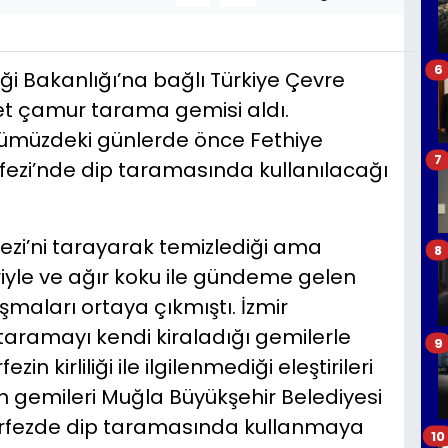
6
liği Bakanlığı’na bağlı Türkiye Çevre
det çamur tarama gemisi aldı.
önümüzdeki günlerde önce Fethiye
7
fezi’nde dip taramasında kullanılacağı
ezi’ni tarayarak temizlediği ama
8
riyle ve ağır koku ile gündeme gelen
ışmaları ortaya çıkmıştı. İzmir
taramayı kendi kiraladığı gemilerle
9
in kirliliği ile ilgilenmediği eleştirileri
an gemileri Muğla Büyükşehir Belediyesi
i körfezde dip taramasında kullanmaya
10