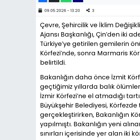
09.05.2026 - 13:20
3
YEREL YÖNETİMLER
Çevre, Şehircilik ve İklim Değişik
Yurt
Ajansı Başkanlığı, Çin’den iki a
Türkiye’ye getirilen gemilerin 
Körfezi’nde, sonra Marmaris Kör
belirtildi.
Bakanlığın daha önce İzmit Körf
geçtiğimiz yıllarda balık ölümle
İzmir Körfezi’ne el atmadığı tart
Büyükşehir Belediyesi, Körfezde 
gerçekleştirirken, Bakanlığın Körfez
yapılmıştı. Bakanlığın yeni alın
sınırları içerisinde yer alan ik