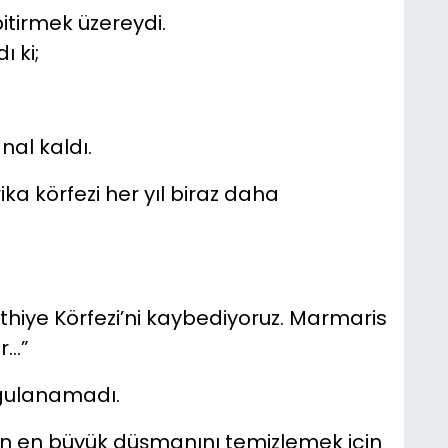
itirmek üzereydi.
ı ki;
nal kaldı.
a körfezi her yıl biraz daha
hiye Körfezi’ni kaybediyoruz. Marmaris
...”
ygulanamadı.
in en büyük düşmanını temizlemek için