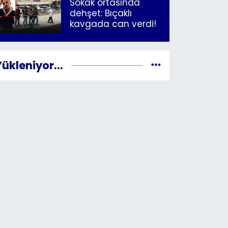
Sokak ortasında
dehşet: Bıçaklı
kavgada can verdi!
Yükleniyor...