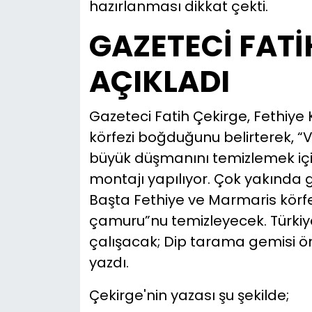
hazırlanması dikkat çekti.
GAZETECİ FATİ
AÇIKLADI
Gazeteci Fatih Çekirge, Fethiye
körfezi boğduğunu belirterek, “V
büyük düşmanını temizlemek için 
montajı yapılıyor. Çok yakında
Başta Fethiye ve Marmaris körfez
çamuru”nu temizleyecek. Türkiye
çalışacak; Dip tarama gemisi ön
yazdı.
Çekirge'nin yazası şu şekilde;