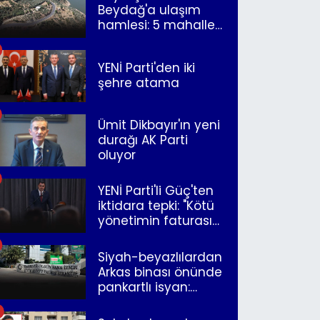
Beydağ'a ulaşım
hamlesi: 5 mahalle
merkeze bağlandı
YENİ Parti'den iki
şehre atama
Ümit Dikbayır'ın yeni
durağı AK Parti
oluyor
YENİ Parti'li Güç'ten
iktidara tepki: "Kötü
yönetimin faturasını
Romanlar ödüyor"
Siyah-beyazlılardan
Arkas binası önünde
pankartlı isyan:
"Yazıklar olsun sana
İzmir"