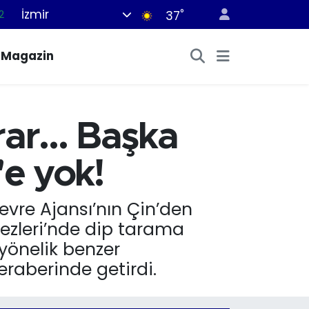
İzmir
°
7
37
7
Magazin
5
2
9
ar... Başka
2
'e yok!
Çevre Ajansı’nın Çin’den
ezleri’nde dip tarama
 yönelik benzer
raberinde getirdi.