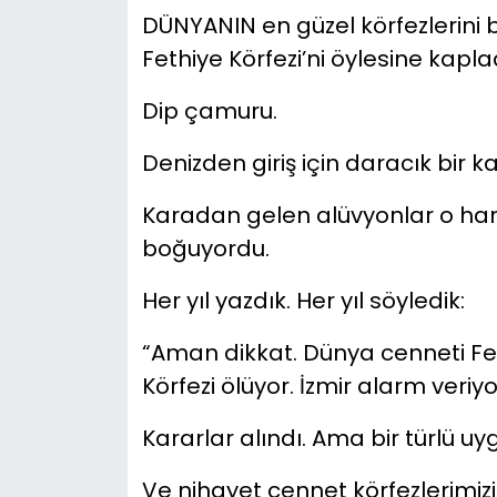
DÜNYANIN en güzel körfezlerini b
Fethiye Körfezi’ni öylesine kaplad
Dip çamuru.
Denizden giriş için daracık bir ka
Karadan gelen alüvyonlar o harik
boğuyordu.
Her yıl yazdık. Her yıl söyledik:
“Aman dikkat. Dünya cenneti Fet
Körfezi ölüyor. İzmir alarm veriyor
Kararlar alındı. Ama bir türlü u
Ve nihayet cennet körfezlerimiz