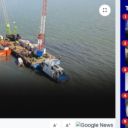
1
2
3
4
5
-
+
A
A