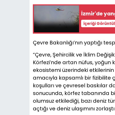
İzmir'de yang
İçeriği Görüntü
Çevre Bakanlığı’nın yaptığı tespi
“Çevre, Şehircilik ve İklim Değişi
Körfezi’nde artan nüfus, yoğun ku
ekosistemi üzerindeki etkilerini
amacıyla kapsamlı bir fizibilite 
koşulları ve çevresel baskılar d
sonucunda, körfez tabanında biri
olumsuz etkilediği, bazı deniz tü
açtığı ve deniz ulaşımını zorlaştır