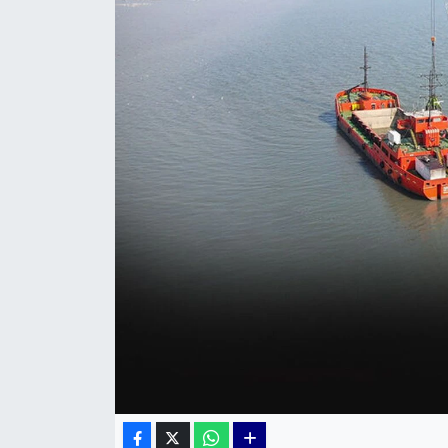
KÜLTÜR SANAT
MAGAZİN
POLİTİKA
SAĞLIK
Siyaset
SPOR
TEKNOLOJİ
Yaşam
YEREL POLİTİKA