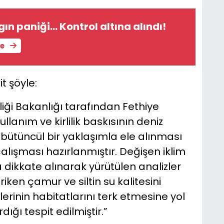
ın paniği... Kontrol altına alındı!
le
t şöyle:
kliği Bakanlığı tarafından Fethiye
llanım ve kirlilik baskısının deniz
n bütüncül bir yaklaşımla ele alınması
çalışması hazırlanmıştır. Değişen iklim
a dikkate alınarak yürütülen analizler
ken çamur ve siltin su kalitesini
rlerinin habitatlarını terk etmesine yol
dığı tespit edilmiştir.”