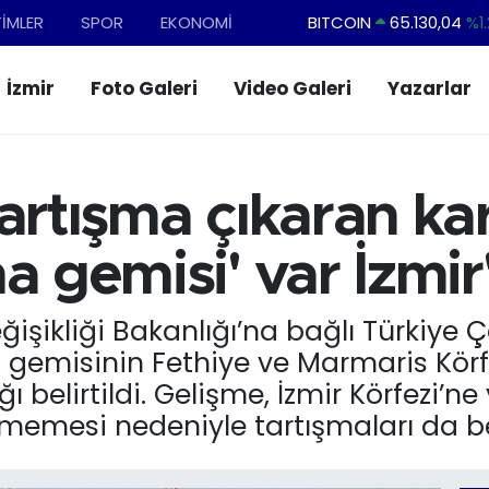
TİMLER
SPOR
EKONOMİ
DOLAR
47,7106
%0.1
EURO
55,1652
%0.2
İzmir
Foto Galeri
Video Galeri
Yazarlar
STERLİN
64,4046
%0.3
GRAM ALTIN
6618.49
%2.1
BİST100
13.773
%-1
artışma çıkaran kar
BITCOIN
65.130,04
%1.
a gemisi' var İzmir
eğişikliği Bakanlığı’na bağlı Türkiye 
 gemisinin Fethiye ve Marmaris Körf
 belirtildi. Gelişme, İzmir Körfezi’ne
emesi nedeniyle tartışmaları da be