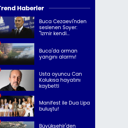
Trend Haberler
Buca Cezaevi'nden
seslenen Soyer:
"İzmir kendi
kurtuluşunu
müjdeleyecek"
Buca'da orman
yangını alarmı!
Usta oyuncu Can
Kolukısa hayatını
kaybetti
Manifest ile Dua Lipa
buluştu!
Büyükşehir'den