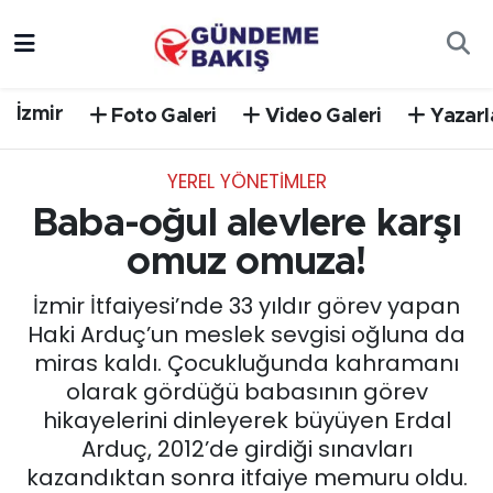
Ankara
Nöbetçi Eczaneler
İzmir
Foto Galeri
Video Galeri
Yazarl
Bilim Teknoloji
Hava Durumu
YEREL YÖNETİMLER
DÜNYA
Trafik Durumu
Baba-oğul alevlere karşı
EGE
Süper Lig Puan Durumu ve Fikstür
omuz omuza!
İzmir İtfaiyesi’nde 33 yıldır görev yapan
EĞİTİM
Tüm Manşetler
Haki Arduç’un meslek sevgisi oğluna da
miras kaldı. Çocukluğunda kahramanı
EKONOMİ
Son Dakika Haberleri
olarak gördüğü babasının görev
hikayelerini dinleyerek büyüyen Erdal
English News
Haber Arşivi
Arduç, 2012’de girdiği sınavları
kazandıktan sonra itfaiye memuru oldu.
GÜNCEL