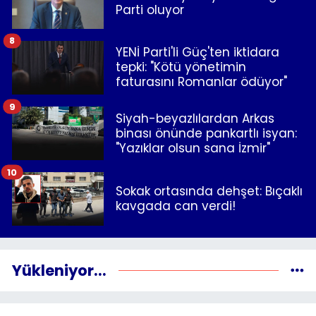
Parti oluyor
8
YENİ Parti'li Güç'ten iktidara
tepki: "Kötü yönetimin
faturasını Romanlar ödüyor"
9
Siyah-beyazlılardan Arkas
binası önünde pankartlı isyan:
"Yazıklar olsun sana İzmir"
10
Sokak ortasında dehşet: Bıçaklı
kavgada can verdi!
Yükleniyor...