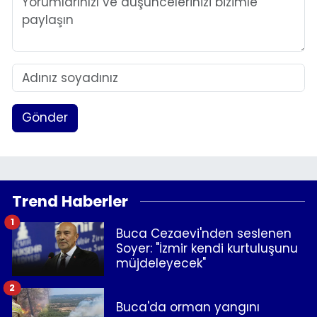
Gönder
Trend Haberler
1
Buca Cezaevi'nden seslenen
Soyer: "İzmir kendi kurtuluşunu
müjdeleyecek"
2
Buca'da orman yangını