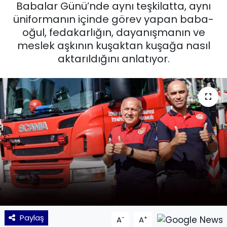
Babalar Günü’nde aynı teşkilatta, aynı
üniformanın içinde görev yapan baba-
KÜLTÜR SANAT
oğul, fedakarlığın, dayanışmanın ve
MAGAZİN
meslek aşkının kuşaktan kuşağa nasıl
aktarıldığını anlatıyor.
POLİTİKA
SAĞLIK
Siyaset
SPOR
TEKNOLOJİ
Yaşam
Paylaş
-
+
A
A
YEREL POLİTİKA