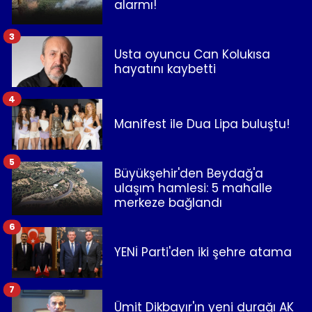
alarmı!
3
Usta oyuncu Can Kolukısa
hayatını kaybetti
4
Manifest ile Dua Lipa buluştu!
5
Büyükşehir'den Beydağ'a
ulaşım hamlesi: 5 mahalle
merkeze bağlandı
6
YENİ Parti'den iki şehre atama
7
Ümit Dikbayır'ın yeni durağı AK