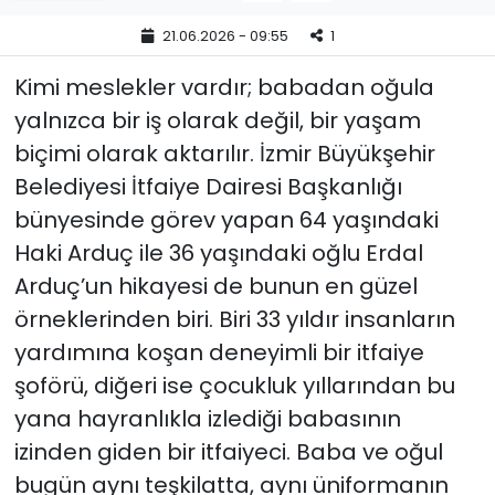
21.06.2026 - 09:55
1
YEREL YÖNETİMLER
Kimi meslekler vardır; babadan oğula
Yurt
yalnızca bir iş olarak değil, bir yaşam
biçimi olarak aktarılır. İzmir Büyükşehir
Belediyesi İtfaiye Dairesi Başkanlığı
bünyesinde görev yapan 64 yaşındaki
Haki Arduç ile 36 yaşındaki oğlu Erdal
Arduç’un hikayesi de bunun en güzel
örneklerinden biri. Biri 33 yıldır insanların
yardımına koşan deneyimli bir itfaiye
şoförü, diğeri ise çocukluk yıllarından bu
yana hayranlıkla izlediği babasının
izinden giden bir itfaiyeci. Baba ve oğul
bugün aynı teşkilatta, aynı üniformanın