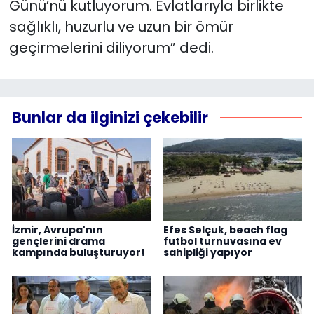
Günü’nü kutluyorum. Evlatlarıyla birlikte
sağlıklı, huzurlu ve uzun bir ömür
geçirmelerini diliyorum” dedi.
Bunlar da ilginizi çekebilir
İzmir, Avrupa'nın
Efes Selçuk, beach flag
gençlerini drama
futbol turnuvasına ev
kampında buluşturuyor!
sahipliği yapıyor