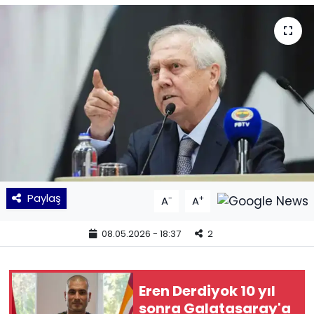
KÜLTÜR SANAT
MAGAZİN
POLİTİKA
SAĞLIK
Siyaset
Paylaş
-
+
A
A
SPOR
08.05.2026 - 18:37
2
TEKNOLOJİ
Yaşam
Eren Derdiyok 10 yıl
sonra Galatasaray'a
YEREL POLİTİKA