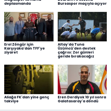
deplasmanda
Bursaspor maçıyla açıyor
Erol Zöngür için
Altay'da Tuna
Karşıyaka'dan TFF'ye
Üzümcü'den destek
ziyaret
çağrısı: Zor günleri
geride bırakacağız
Aliağa FK'dan yine genç
Eren Derdiyok 10 yıl sonra
takviye
Galatasaray'a döndü