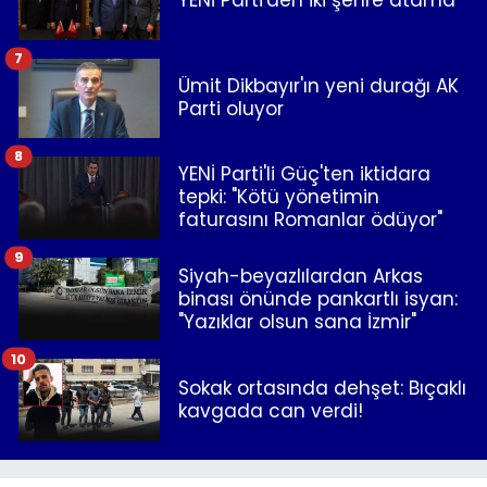
7
Ümit Dikbayır'ın yeni durağı AK
Parti oluyor
8
YENİ Parti'li Güç'ten iktidara
tepki: "Kötü yönetimin
faturasını Romanlar ödüyor"
9
Siyah-beyazlılardan Arkas
binası önünde pankartlı isyan:
"Yazıklar olsun sana İzmir"
10
Sokak ortasında dehşet: Bıçaklı
kavgada can verdi!