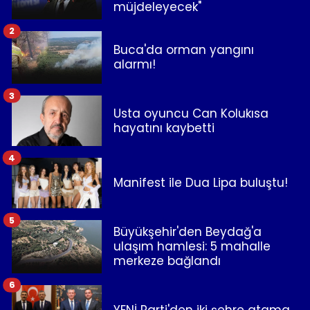
müjdeleyecek"
2
Buca'da orman yangını
alarmı!
3
Usta oyuncu Can Kolukısa
hayatını kaybetti
4
Manifest ile Dua Lipa buluştu!
5
Büyükşehir'den Beydağ'a
ulaşım hamlesi: 5 mahalle
merkeze bağlandı
6
YENİ Parti'den iki şehre atama