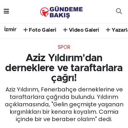
Ankara
Nöbetçi Eczaneler
İzmir
Foto Galeri
Video Galeri
Yazarl
Bilim Teknoloji
Hava Durumu
SPOR
DÜNYA
Trafik Durumu
Aziz Yıldırım'dan
EGE
Süper Lig Puan Durumu ve Fikstür
derneklere ve taraftarlara
çağrı!
EĞİTİM
Tüm Manşetler
Aziz Yıldırım, Fenerbahçe derneklerine ve
EKONOMİ
Son Dakika Haberleri
taraftarlara çağrıda bulundu. Yıldırım
açıklamasında, "Gelin geçmişte yaşanan
English News
Haber Arşivi
kırgınlıkları bir kenara koyalım. Camia
içinde bir ve beraber olalım" dedi.
GÜNCEL