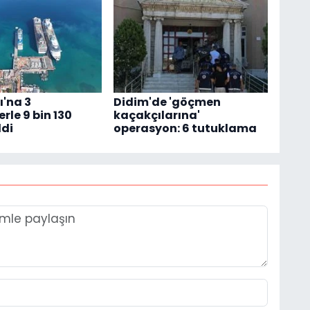
'na 3
Didim'de 'göçmen
rle 9 bin 130
kaçakçılarına'
ldi
operasyon: 6 tutuklama