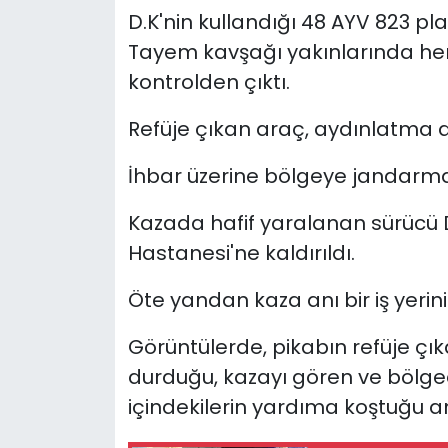
D.K'nin kullandığı 48 AYV 823 p
YEREL YÖNETİMLER
Tayem kavşağı yakınlarında he
kontrolden çıktı.
Yurt
Refüje çıkan araç, aydınlatma d
İhbar üzerine bölgeye jandarma, 
Kazada hafif yaralanan sürücü 
Hastanesi'ne kaldırıldı.
Öte yandan kaza anı bir iş yeri
Görüntülerde, pikabın refüje çı
durduğu, kazayı gören ve bölge
içindekilerin yardıma koştuğu an