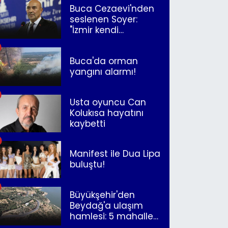
Buca Cezaevi'nden
seslenen Soyer:
"İzmir kendi
kurtuluşunu
müjdeleyecek"
Buca'da orman
yangını alarmı!
Usta oyuncu Can
Kolukısa hayatını
kaybetti
Manifest ile Dua Lipa
buluştu!
Büyükşehir'den
Beydağ'a ulaşım
hamlesi: 5 mahalle
merkeze bağlandı