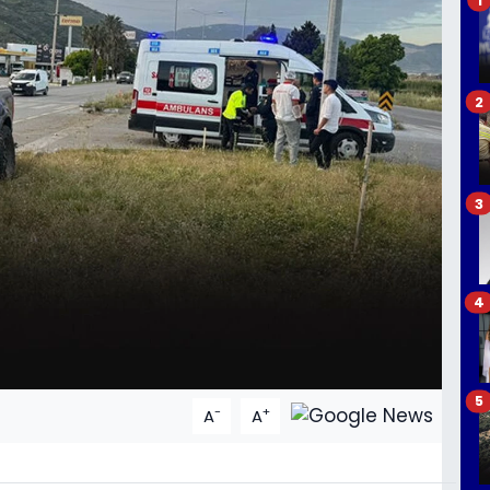
2
3
4
5
-
+
A
A