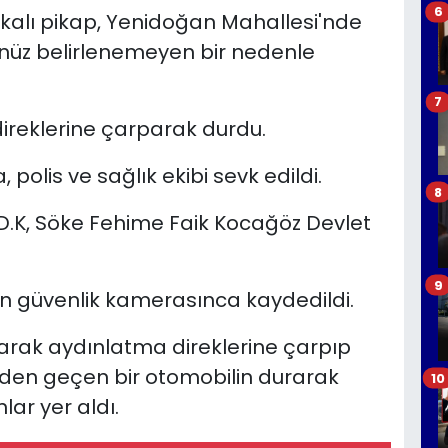
6
lakalı pikap, Yenidoğan Mahallesi'nde
nüz belirlenemeyen bir nedenle
7
ireklerine çarparak durdu.
polis ve sağlık ekibi sevk edildi.
8
D.K, Söke Fehime Faik Kocağöz Devlet
9
nin güvenlik kamerasınca kaydedildi.
karak aydınlatma direklerine çarpıp
den geçen bir otomobilin durarak
10
lar yer aldı.