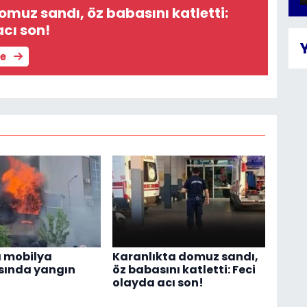
omuz sandı, öz babasını katletti:
acı son!
le
 mobilya
Karanlıkta domuz sandı,
ında yangın
öz babasını katletti: Feci
olayda acı son!