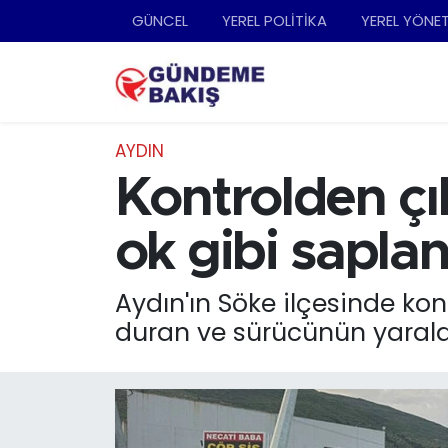
GÜNCEL
YEREL POLİTİKA
YEREL YÖNE
Ankara
Nöbetçi Eczaneler
Bilim Teknoloji
Hava Durumu
AYDIN
DÜNYA
Trafik Durumu
Kontrolden çı
EGE
Süper Lig Puan Durumu ve Fikstür
ok gibi saplan
EĞİTİM
Tüm Manşetler
Aydın'ın Söke ilçesinde ko
duran ve sürücünün yaralan
EKONOMİ
Son Dakika Haberleri
English News
Haber Arşivi
GÜNCEL