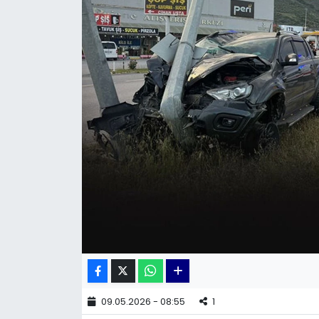
KÜLTÜR SANAT
MAGAZİN
POLİTİKA
SAĞLIK
Siyaset
SPOR
TEKNOLOJİ
Yaşam
09.05.2026 - 08:55
1
YEREL POLİTİKA