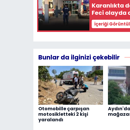
Karanlıkta d
Feci olayda 
İçeriği Görüntü
Bunlar da ilginizi çekebilir
Otomobille çarpışan
Aydın'da
motosikletteki 2 kişi
mağazas
yaralandı