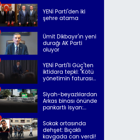
YENİ Parti'den iki
şehre atama
Ümit Dikbayır'ın yeni
durağı AK Parti
oluyor
YENİ Parti'li Güç'ten
iktidara tepki: "Kötü
yönetimin faturasını
Romanlar ödüyor"
Siyah-beyazlılardan
Arkas binası önünde
pankartlı isyan:
"Yazıklar olsun sana
İzmir"
Sokak ortasında
dehşet: Bıçaklı
kavgada can verdi!