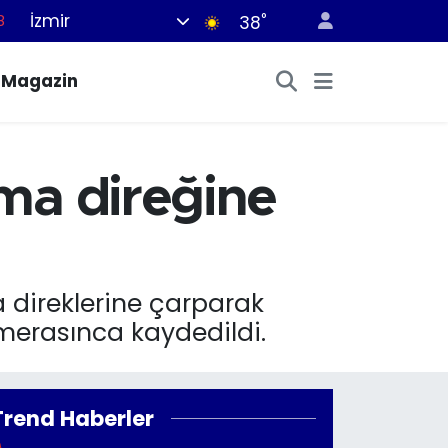
İzmir
°
8
38
8
Magazin
2
8
3
ma direğine
4
a direklerine çarparak
amerasınca kaydedildi.
Trend Haberler