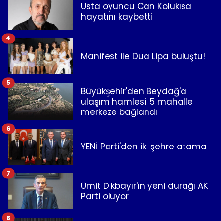
Usta oyuncu Can Kolukısa
hayatını kaybetti
4
Manifest ile Dua Lipa buluştu!
5
Büyükşehir'den Beydağ'a
ulaşım hamlesi: 5 mahalle
merkeze bağlandı
6
YENİ Parti'den iki şehre atama
7
Ümit Dikbayır'ın yeni durağı AK
Parti oluyor
8