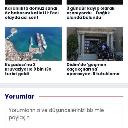
Karanlıkta domuz sandı,
3 gündür kayıp olarak
öz babasını katletti: Feci
aranıyordu... Dağlık
olayda acı son!
alanda bulundu
Kuşadası'na 3
Didim'de 'göçmen
kruvaziyerle 9 bin 130
kaçakçılarına'
turist geldi
operasyon: 6 tutuklama
Yorumlar