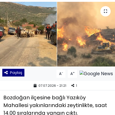
KÜLTÜR SANAT
MAGAZİN
POLİTİKA
SAĞLIK
Siyaset
Paylaş
-
+
A
A
SPOR
07.07.2026 - 21:21
1
TEKNOLOJİ
Bozdoğan ilçesine bağlı Yazıköy
Yaşam
Mahallesi yakınlarındaki zeytinlikte, saat
14.00 sıralarında yangın çıktı.
YEREL POLİTİKA