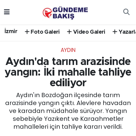
Ankara
Nöbetçi Eczaneler
İzmir
Foto Galeri
Video Galeri
Yazarl
Bilim Teknoloji
Hava Durumu
AYDIN
DÜNYA
Trafik Durumu
Aydın'da tarım arazisinde
EGE
Süper Lig Puan Durumu ve Fikstür
yangın: İki mahalle tahliye
ediliyor
EĞİTİM
Tüm Manşetler
Aydın'ın Bozdoğan ilçesinde tarım
EKONOMİ
Son Dakika Haberleri
arazisinde yangın çıktı. Alevlere havadan
ve karadan müdahale sürüyor. Yangın
English News
Haber Arşivi
sebebiyle Yazıkent ve Karaahmetler
mahalleleri için tahliye kararı verildi.
GÜNCEL