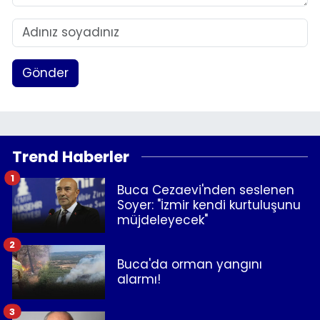
Gönder
Trend Haberler
1
Buca Cezaevi'nden seslenen
Soyer: "İzmir kendi kurtuluşunu
müjdeleyecek"
2
Buca'da orman yangını
alarmı!
3