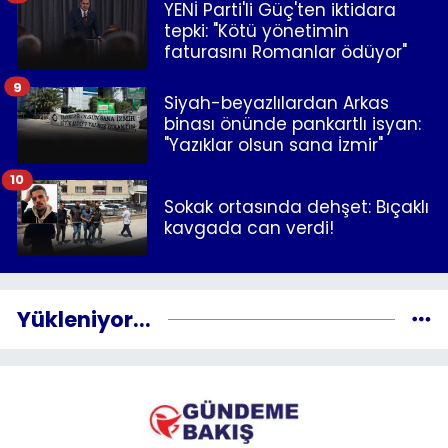
YENİ Parti'li Güç'ten iktidara
tepki: "Kötü yönetimin
faturasını Romanlar ödüyor"
9
Siyah-beyazlılardan Arkas
binası önünde pankartlı isyan:
"Yazıklar olsun sana İzmir"
10
Sokak ortasında dehşet: Bıçaklı
kavgada can verdi!
Yükleniyor...