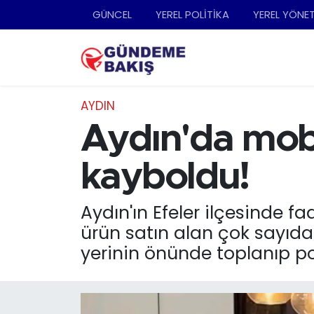
GÜNCEL
YEREL POLİTİKA
YEREL YÖNE
Ankara
Nöbetçi Eczaneler
Bilim Teknoloji
Hava Durumu
AYDIN
DÜNYA
Trafik Durumu
Aydın'da mobi
EGE
Süper Lig Puan Durumu ve Fikstür
kayboldu!
EĞİTİM
Tüm Manşetler
Aydın'ın Efeler ilçesinde
ürün satın alan çok sayıda 
EKONOMİ
Son Dakika Haberleri
yerinin önünde toplanıp po
English News
Haber Arşivi
GÜNCEL