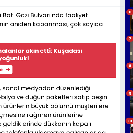
6
i Batı Gazi Bulvarı'nda faaliyet
nın aniden kapanması, çok sayıda
7
alanlar akın etti: Kuşadası
 yoğunluk!
8
le
T., sanal medyadan düzenlediği
9
ilya ve düğün paketleri satıp peşin
n ürünlerin büyük bölümü müşterilere
geçmesine rağmen ürünlerine
10
e geldiklerinde dükkanın kapalı
ne telefonla ulaşmaya çalışanlar da