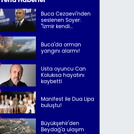
Buca Cezaevi'nden
seslenen Soyer:
"İzmir kendi
kurtuluşunu
müjdeleyecek"
Buca'da orman
yangını alarmı!
Usta oyuncu Can
Kolukısa hayatını
kaybetti
Manifest ile Dua Lipa
buluştu!
Büyükşehir'den
Beydağ'a ulaşım