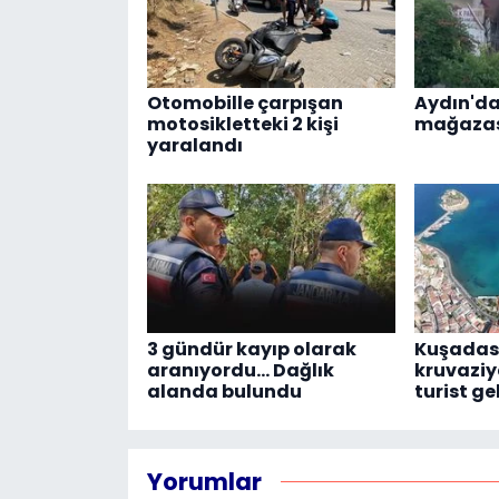
Otomobille çarpışan
Aydın'da
motosikletteki 2 kişi
mağazas
yaralandı
3 gündür kayıp olarak
Kuşadası
aranıyordu... Dağlık
kruvaziye
alanda bulundu
turist ge
Yorumlar