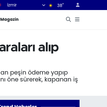
İzmir
°
38
8
2
Magazin
8
3
4
raları alıp
ndan peşin ödeme yapıp
rını öne sürerek, kapanan iş
Trend Haberler