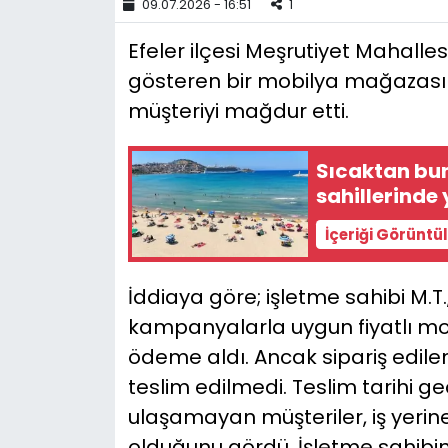
09.07.2026 - 16:51
1
YEREL YÖNETİMLER
Efeler ilçesi Meşrutiyet Mahalles
gösteren bir mobilya mağazası
Yurt
müşteriyi mağdur etti.
Sıcaktan bun
sahillerinde
İçeriği Görüntü
İddiaya göre; işletme sahibi M.
kampanyalarla uygun fiyatlı mob
ödeme aldı. Ancak sipariş edile
teslim edilmedi. Teslim tarihi 
ulaşamayan müşteriler, iş yerin
olduğunu gördü. İşletme sahibi