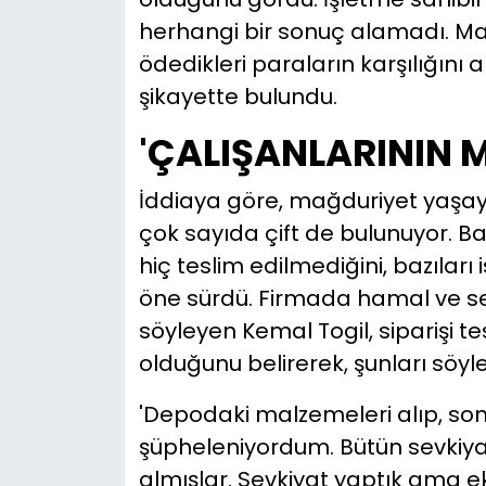
herhangi bir sonuç alamadı. 
ödedikleri paraların karşılığını 
şikayette bulundu.
'ÇALIŞANLARININ 
İddiaya göre, mağduriyet yaşaya
çok sayıda çift de bulunuyor. Baz
hiç teslim edilmediğini, bazıları 
öne sürdü. Firmada hamal ve sevk
söyleyen Kemal Togil, siparişi 
olduğunu belirerek, şunları söyle
'Depodaki malzemeleri alıp, son
şüpheleniyordum. Bütün sevkiyat
almışlar. Sevkiyat yaptık ama e