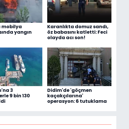
 mobilya
Karanlıkta domuz sandı,
ında yangın
öz babasını katletti: Feci
olayda acı son!
'na 3
Didim'de 'göçmen
rle 9 bin 130
kaçakçılarına'
ldi
operasyon: 6 tutuklama