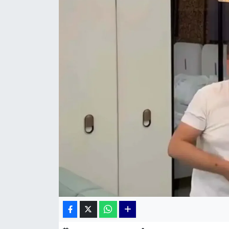
KÜLTÜR SANAT
MAGAZİN
POLİTİKA
SAĞLIK
Siyaset
SPOR
TEKNOLOJİ
Yaşam
YEREL POLİTİKA