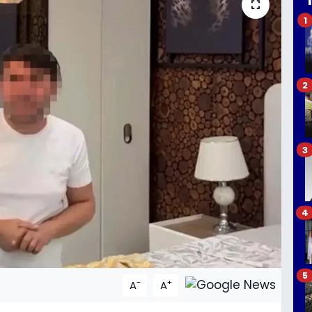
1
2
3
4
5
-
+
A
A