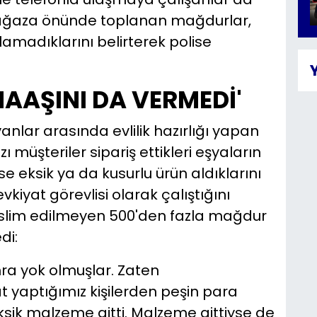
Mağaza önünde toplanan mağdurlar,
alamadıklarını belirterek polise
MAAŞINI DA VERMEDİ'
nlar arasında evlilik hazırlığı yapan
ı müşteriler sipariş ettikleri eşyaların
ise eksik ya da kusurlu ürün aldıklarını
iyat görevlisi olarak çalıştığını
teslim edilmeyen 500'den fazla mağdur
di:
ra yok olmuşlar. Zaten
 yaptığımız kişilerden peşin para
ksik malzeme gitti. Malzeme gittiyse de