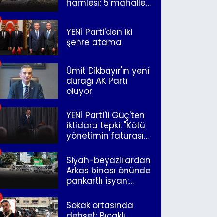
hamlesi: 5 mahalle
merkeze bağlandı
YENİ Parti'den iki
şehre atama
Ümit Dikbayır'ın yeni
durağı AK Parti
oluyor
YENİ Parti'li Güç'ten
iktidara tepki: "Kötü
yönetimin faturasını
Romanlar ödüyor"
Siyah-beyazlılardan
Arkas binası önünde
pankartlı isyan:
"Yazıklar olsun sana
İzmir"
Sokak ortasında
dehşet: Bıçaklı