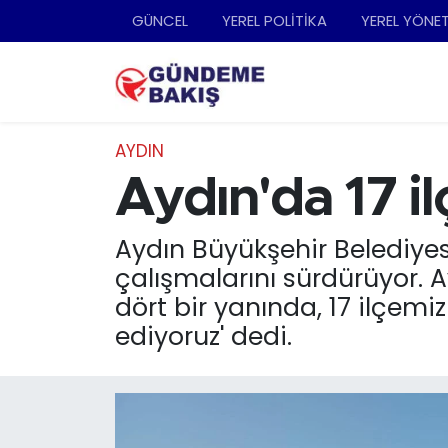
GÜNCEL
YEREL POLİTİKA
YEREL YÖNE
Ankara
Nöbetçi Eczaneler
Bilim Teknoloji
Hava Durumu
AYDIN
DÜNYA
Trafik Durumu
Aydın'da 17 i
EGE
Süper Lig Puan Durumu ve Fikstür
Aydın Büyükşehir Belediye
çalışmalarını sürdürüyor. 
EĞİTİM
Tüm Manşetler
dört bir yanında, 17 ilçe
ediyoruz' dedi.
EKONOMİ
Son Dakika Haberleri
English News
Haber Arşivi
GÜNCEL