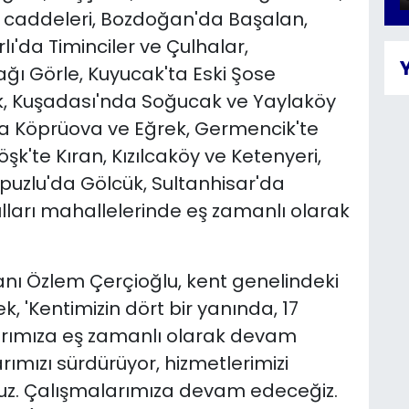
 caddeleri, Bozdoğan'da Başalan,
ı'da Timinciler ve Çulhalar,
ağı Görle, Kuyucak'ta Eski Şose
k, Kuşadası'nda Soğucak ve Yaylaköy
a'da Köprüova ve Eğrek, Germencik'te
şk'te Kıran, Kızılcaköy ve Ketenyeri,
puzlu'da Gölcük, Sultanhisar'da
lları mahallelerinde eş zamanlı olarak
nı Özlem Çerçioğlu, kent genelindeki
k, 'Kentimizin dört bir yanında, 17
rımıza eş zamanlı olarak devam
arımızı sürdürüyor, hizmetlerimizi
ruz. Çalışmalarımıza devam edeceğiz.