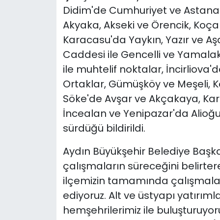
Didim'de Cumhuriyet ve Astana
Akyaka, Akseki ve Örencik, Koçarl
Karacasu'da Yaykın, Yazır ve Aş
Caddesi ile Gencelli ve Yamala
ile muhtelif noktalar, İncirliov
Ortaklar, Gümüşköy ve Meşeli, Kö
Söke'de Avşar ve Akçakaya, Kar
İncealan ve Yenipazar'da Alioğu
sürdüğü bildirildi.
Aydın Büyükşehir Belediye Başka
çalışmaların süreceğini belirtere
ilçemizin tamamında çalışmala
ediyoruz. Alt ve üstyapı yatırıml
hemşehrilerimiz ile buluşturuyo