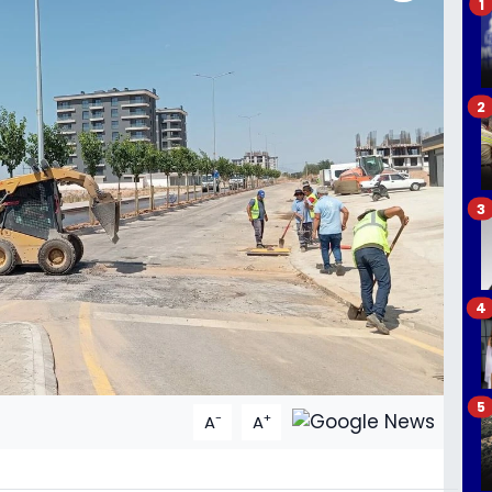
1
2
3
4
5
-
+
A
A