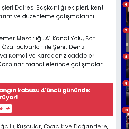
6
şleri Dairesi Başkanlığı ekipleri, kent
arım ve düzenleme çalışmalarını
7
mer Mezarlığı, A1 Kanal Yolu, Batı
t Özal bulvarları ile Şehit Deniz
a Kemal ve Karadeniz caddeleri,
8
 Gözpınar mahallelerinde çalışmalar
9
yangın kabusu 4'üncü gününde:
rüyor!
le
10
ağcıllı, Kuşçular, Ovacık ve Doğandere,