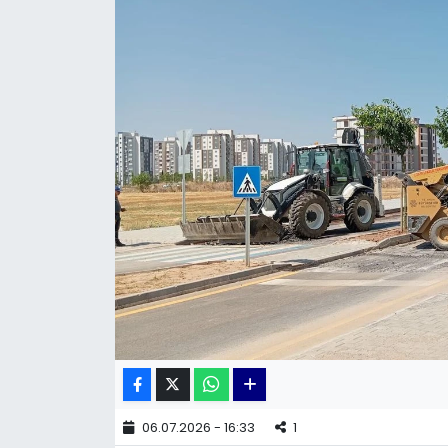
KÜLTÜR SANAT
MAGAZİN
POLİTİKA
SAĞLIK
Siyaset
SPOR
TEKNOLOJİ
Yaşam
06.07.2026 - 16:33
1
YEREL POLİTİKA