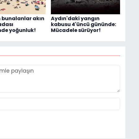
 bunalanlar akın
Aydın'daki yangın
şadası
kabusu 4'üncü gününde:
inde yoğunluk!
Mücadele sürüyor!