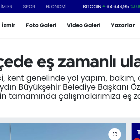
BITCOIN
64.643,95
%0.1
TİMLER
SPOR
EKONOMİ
DOLAR
47,6704
%
İzmir
Foto Galeri
Video Galeri
Yazarlar
EURO
55,0406
%-0.0
STERLİN
64,2143
%
GRAM ALTIN
6500.87
%0.1
lçede eş zamanlı ul
BİST100
13.799
%7
si, kent genelinde yol yapım, bakım
Aydın Büyükşehir Belediye Başkanı Öz
mizin tamamında çalışmalarımıza eş 