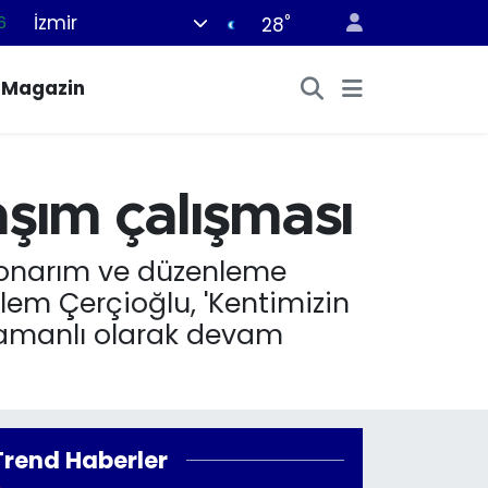
6
İzmir
°
28
0
Magazin
8
0
2
aşım çalışması
0
, onarım ve düzenleme
lem Çerçioğlu, 'Kentimizin
zamanlı olarak devam
Trend Haberler