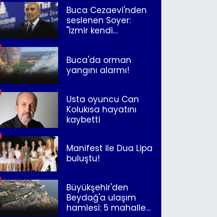
Buca Cezaevi'nden
seslenen Soyer:
"İzmir kendi
kurtuluşunu
müjdeleyecek"
Buca'da orman
yangını alarmı!
Usta oyuncu Can
Kolukısa hayatını
kaybetti
Manifest ile Dua Lipa
buluştu!
Büyükşehir'den
Beydağ'a ulaşım
hamlesi: 5 mahalle