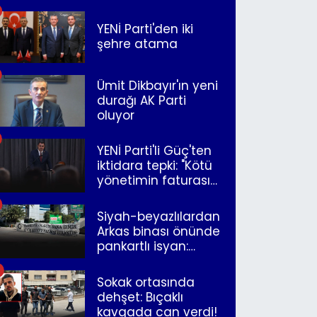
merkeze bağlandı
YENİ Parti'den iki
şehre atama
Ümit Dikbayır'ın yeni
durağı AK Parti
oluyor
YENİ Parti'li Güç'ten
iktidara tepki: "Kötü
yönetimin faturasını
Romanlar ödüyor"
Siyah-beyazlılardan
Arkas binası önünde
pankartlı isyan:
"Yazıklar olsun sana
İzmir"
Sokak ortasında
dehşet: Bıçaklı
kavgada can verdi!