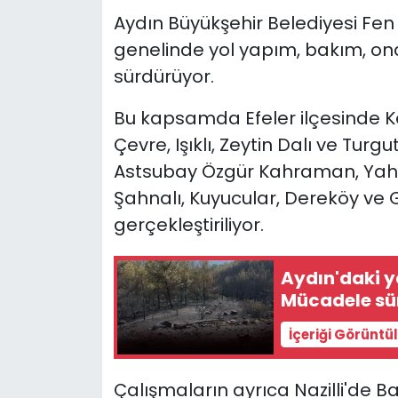
Aydın Büyükşehir Belediyesi Fen İ
YEREL YÖNETİMLER
genelinde yol yapım, bakım, on
sürdürüyor.
Yurt
Bu kapsamda Efeler ilçesinde Ke
Çevre, Işıklı, Zeytin Dalı ve Turgu
Astsubay Özgür Kahraman, Yahy
Şahnalı, Kuyucular, Dereköy ve
gerçekleştiriliyor.
Aydın'daki 
Mücadele sü
İçeriği Görüntü
Çalışmaların ayrıca Nazilli'de B