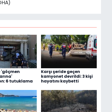
(DHA)
e 'göçmen
Karşı şeride geçen
arına'
kamyonet devrildi: 3 kişi
n: 6 tutuklama
hayatını kaybetti