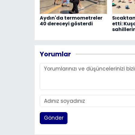
Aydın'da termometreler
Sıcaktan
40 dereceyi gösterdi
etti: Ku
sahiller
Yorumlar
Gönder