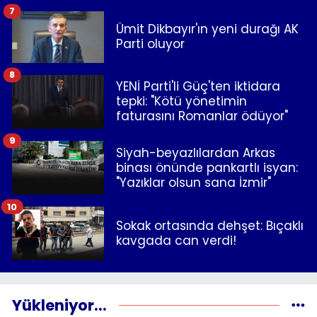
7
Ümit Dikbayır'ın yeni durağı AK
Parti oluyor
8
YENİ Parti'li Güç'ten iktidara
tepki: "Kötü yönetimin
faturasını Romanlar ödüyor"
9
Siyah-beyazlılardan Arkas
binası önünde pankartlı isyan:
"Yazıklar olsun sana İzmir"
10
Sokak ortasında dehşet: Bıçaklı
kavgada can verdi!
Yükleniyor...