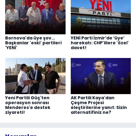
Bornova'da üye şov...
YENİ Parti İzmir’de ‘üye’
Başkanlar 'eski' partileri
harekatı: CHP'lilere 'özel'
'YENİ'
davet!
Yeni Partili Güç'ten
AK Partili Kaya'dan
operasyon sonrası
Çeşme Projesi
Menderes'e destek
eleştirilerine yanıt: Sizin
ziyareti!
alternatifiniz ne?