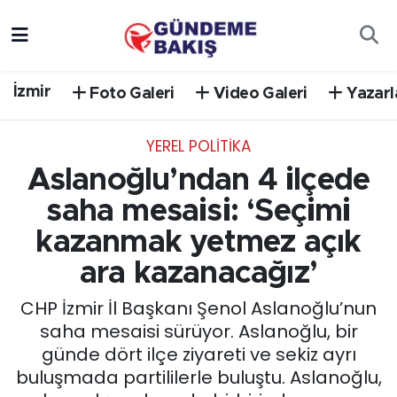
Ankara
Nöbetçi Eczaneler
İzmir
Foto Galeri
Video Galeri
Yazarl
Bilim Teknoloji
Hava Durumu
YEREL POLİTİKA
DÜNYA
Trafik Durumu
Aslanoğlu’ndan 4 ilçede
EGE
Süper Lig Puan Durumu ve Fikstür
saha mesaisi: ‘Seçimi
kazanmak yetmez açık
EĞİTİM
Tüm Manşetler
ara kazanacağız’
EKONOMİ
Son Dakika Haberleri
CHP İzmir İl Başkanı Şenol Aslanoğlu’nun
saha mesaisi sürüyor. Aslanoğlu, bir
English News
Haber Arşivi
günde dört ilçe ziyareti ve sekiz ayrı
buluşmada partililerle buluştu. Aslanoğlu,
GÜNCEL