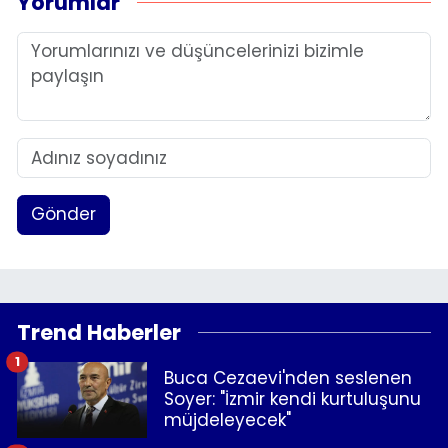
Yorumlar
Gönder
Trend Haberler
1
Buca Cezaevi'nden seslenen
Soyer: "İzmir kendi kurtuluşunu
müjdeleyecek"