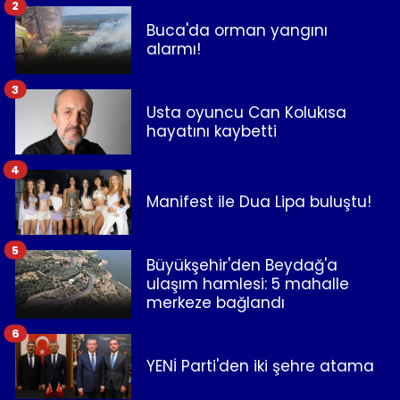
2
Buca'da orman yangını
alarmı!
3
Usta oyuncu Can Kolukısa
hayatını kaybetti
4
Manifest ile Dua Lipa buluştu!
5
Büyükşehir'den Beydağ'a
ulaşım hamlesi: 5 mahalle
merkeze bağlandı
6
YENİ Parti'den iki şehre atama