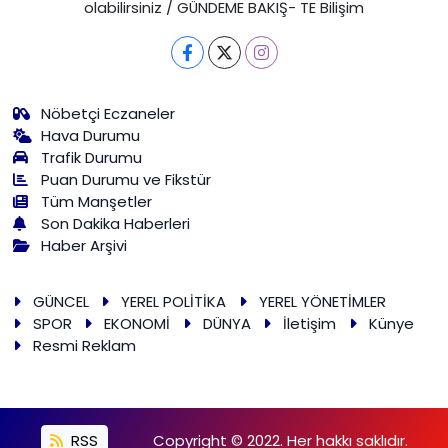
olabilirsiniz / GÜNDEME BAKIŞ- TE Bilişim
Nöbetçi Eczaneler
Hava Durumu
Trafik Durumu
Puan Durumu ve Fikstür
Tüm Manşetler
Son Dakika Haberleri
Haber Arşivi
GÜNCEL
YEREL POLİTİKA
YEREL YÖNETİMLER
SPOR
EKONOMİ
DÜNYA
İletişim
Künye
Resmi Reklam
RSS
Copyright © 2022. Her hakkı saklıdır.