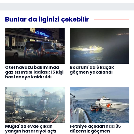
Bunlar da ilginizi çekebilir
Otel havuzu bakımında
Bodrum'da 6 kaçak
gaz sızıntısı iddiası; 15 kişi
göçmen yakalandı
hastaneye kaldırıldı
Muğla'da evde çıkan
Fethiye açıklarında 35
yangın hasara yol açtı
düzensiz göçmen