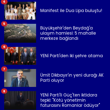
4
Manifest ile Dua Lipa buluştu!
5
Büyükşehir'den Beydağ'a
ulaşım hamlesi: 5 mahalle
merkeze bağlandı
6
YENİ Parti'den iki şehre atama
7
Ümit Dikbayır'ın yeni durağı AK
Parti oluyor
8
YENİ Parti'li Güç'ten iktidara
tepki: "Kötü yönetimin
faturasını Romanlar ödüyor"