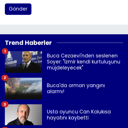
Gönder
Trend Haberler
1
Buca Cezaevi'nden seslenen
Soyer: "İzmir kendi kurtuluşunu
müjdeleyecek"
2
Buca'da orman yangını
alarmı!
3
Usta oyuncu Can Kolukısa
hayatını kaybetti