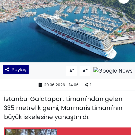
KÜLTÜR SANAT
MAGAZİN
POLİTİKA
SAĞLIK
Paylaş
-
+
A
A
Siyaset
29.06.2026 - 14:06
1
SPOR
İstanbul Galataport Limanı'ndan gelen
TEKNOLOJİ
335 metrelik gemi, Marmaris Limanı'nın
büyük iskelesine yanaştırıldı.
Yaşam
YEREL POLİTİKA