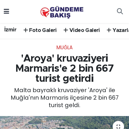
Ankara
Nöbetçi Eczaneler
İzmir
Foto Galeri
Video Galeri
Yazarl
Bilim Teknoloji
Hava Durumu
MUĞLA
DÜNYA
Trafik Durumu
'Aroya' kruvaziyeri
EGE
Süper Lig Puan Durumu ve Fikstür
Marmaris'e 2 bin 667
turist getirdi
EĞİTİM
Tüm Manşetler
Malta bayraklı kruvaziyer 'Aroya' ile
EKONOMİ
Son Dakika Haberleri
Muğla'nın Marmaris ilçesine 2 bin 667
turist geldi.
English News
Haber Arşivi
GÜNCEL