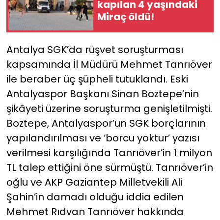
kapılan 4 yaşındaki
Miraç öldü!
YEREL YÖNETİMLER
Yurt
Antalya SGK’da rüşvet soruşturması
kapsamında İl Müdürü Mehmet Tanrıöver
ile beraber üç şüpheli tutuklandı. Eski
Antalyaspor Başkanı Sinan Boztepe’nin
şikâyeti üzerine soruşturma genişletilmişti.
Boztepe, Antalyaspor’un SGK borçlarının
yapılandırılması ve ‘borcu yoktur’ yazısı
verilmesi karşılığında Tanrıöver’in 1 milyon
TL talep ettiğini öne sürmüştü. Tanrıöver’in
oğlu ve AKP Gaziantep Milletvekili Ali
Şahin’in damadı olduğu iddia edilen
Mehmet Rıdvan Tanrıöver hakkında