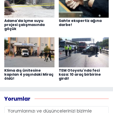
Adana'da içme suyu
Sahte ekspertiz ağına
projesi çalışmasında
darbe!
göçük
Klima dış ünitesine
TEM Otoyolu'nda feci
kapılan 4 yaşındaki Miraç
kaza: 10 araç birbirine
öldü!
girdi!
Yorumlar