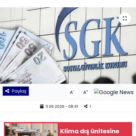
KÜLTÜR SANAT
MAGAZİN
POLİTİKA
SAĞLIK
Siyaset
SPOR
Paylaş
-
+
A
A
TEKNOLOJİ
11.06.2026 - 08:41
1
Yaşam
Klima dış ünitesine
YEREL POLİTİKA