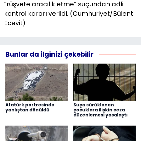
“rüşvete aracılık etme” suçundan adli
kontrol kararı verildi. (Cumhuriyet/Bülent
Ecevit)
Bunlar da ilginizi çekebilir
Atatürk portresinde
Suça sürüklenen
yanlıştan dönüldü
çocuklara ilişkin ceza
düzenlemesi yasalaştı