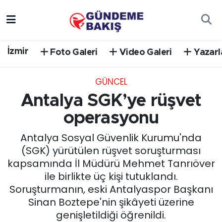
Ankara
Nöbetçi Eczaneler
İzmir
Foto Galeri
Video Galeri
Yazarl
Bilim Teknoloji
Hava Durumu
GÜNCEL
DÜNYA
Trafik Durumu
Antalya SGK’ye rüşvet
EGE
Süper Lig Puan Durumu ve Fikstür
operasyonu
Antalya Sosyal Güvenlik Kurumu'nda
EĞİTİM
Tüm Manşetler
(SGK) yürütülen rüşvet soruşturması
kapsamında İl Müdürü Mehmet Tanrıöver
EKONOMİ
Son Dakika Haberleri
ile birlikte üç kişi tutuklandı.
Soruşturmanın, eski Antalyaspor Başkanı
English News
Haber Arşivi
Sinan Boztepe'nin şikâyeti üzerine
genişletildiği öğrenildi.
GÜNCEL