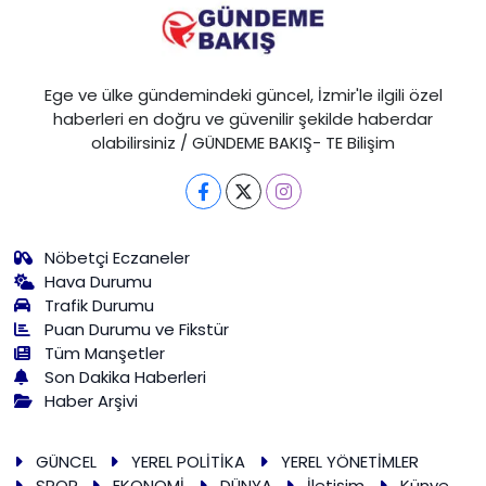
Ege ve ülke gündemindeki güncel, İzmir'le ilgili özel
haberleri en doğru ve güvenilir şekilde haberdar
olabilirsiniz / GÜNDEME BAKIŞ- TE Bilişim
Nöbetçi Eczaneler
Hava Durumu
Trafik Durumu
Puan Durumu ve Fikstür
Tüm Manşetler
Son Dakika Haberleri
Haber Arşivi
GÜNCEL
YEREL POLİTİKA
YEREL YÖNETİMLER
SPOR
EKONOMİ
DÜNYA
İletişim
Künye