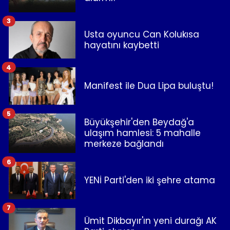
3
Usta oyuncu Can Kolukısa
hayatını kaybetti
4
Manifest ile Dua Lipa buluştu!
5
Büyükşehir'den Beydağ'a
ulaşım hamlesi: 5 mahalle
merkeze bağlandı
6
YENİ Parti'den iki şehre atama
7
Ümit Dikbayır'ın yeni durağı AK