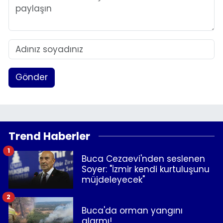
Gönder
Trend Haberler
1
Buca Cezaevi'nden seslenen
Soyer: "İzmir kendi kurtuluşunu
müjdeleyecek"
2
Buca'da orman yangını
alarmı!