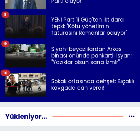
Parti oluyor
8
YENİ Parti'li Güç'ten iktidara
tepki: "Kötü yönetimin
faturasını Romanlar ödüyor"
9
Siyah-beyazlılardan Arkas
binası önünde pankartlı isyan:
"Yazıklar olsun sana İzmir"
10
Sokak ortasında dehşet: Bıçaklı
kavgada can verdi!
Yükleniyor...