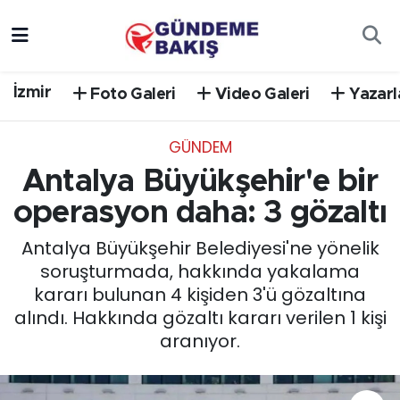
Ankara
Nöbetçi Eczaneler
İzmir
Foto Galeri
Video Galeri
Yazarl
Bilim Teknoloji
Hava Durumu
GÜNDEM
DÜNYA
Trafik Durumu
Antalya Büyükşehir'e bir
EGE
Süper Lig Puan Durumu ve Fikstür
operasyon daha: 3 gözaltı
Antalya Büyükşehir Belediyesi'ne yönelik
EĞİTİM
Tüm Manşetler
soruşturmada, hakkında yakalama
kararı bulunan 4 kişiden 3'ü gözaltına
EKONOMİ
Son Dakika Haberleri
alındı. Hakkında gözaltı kararı verilen 1 kişi
aranıyor.
English News
Haber Arşivi
GÜNCEL