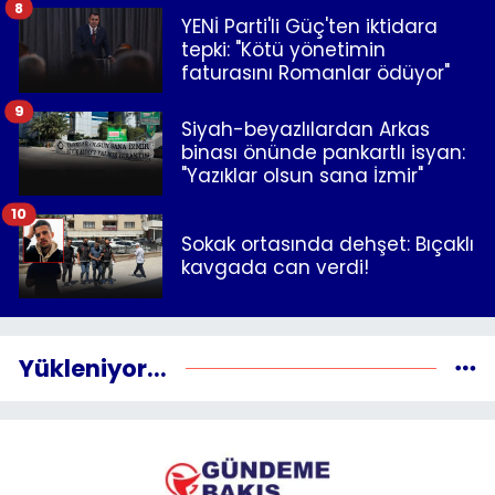
8
YENİ Parti'li Güç'ten iktidara
tepki: "Kötü yönetimin
faturasını Romanlar ödüyor"
9
Siyah-beyazlılardan Arkas
binası önünde pankartlı isyan:
"Yazıklar olsun sana İzmir"
10
Sokak ortasında dehşet: Bıçaklı
kavgada can verdi!
Yükleniyor...