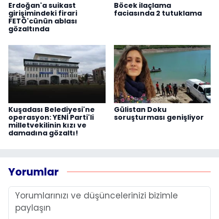
Erdoğan'a suikast
Böcek ilaçlama
girişimindeki firari
faciasında 2 tutuklama
FETÖ'cünün ablası
gözaltında
Kuşadası Belediyesi'ne
Gülistan Doku
operasyon: YENİ Parti'li
soruşturması genişliyor
milletvekilinin kızı ve
damadına gözaltı!
Yorumlar