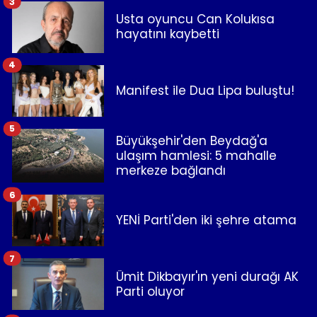
3
Usta oyuncu Can Kolukısa
hayatını kaybetti
4
Manifest ile Dua Lipa buluştu!
5
Büyükşehir'den Beydağ'a
ulaşım hamlesi: 5 mahalle
merkeze bağlandı
6
YENİ Parti'den iki şehre atama
7
Ümit Dikbayır'ın yeni durağı AK
Parti oluyor