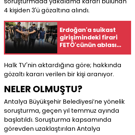
soruşturmada yakalama kararı bulunan
4 kişiden 3'ü gözaltına alındı.
YEREL YÖNETİMLER
Erdoğan'a suikast
Yurt
girişimindeki firari
FETÖ'cünün ablası
gözaltında
Halk TV'nin aktardığına göre; hakkında
gözaltı kararı verilen bir kişi aranıyor.
NELER OLMUŞTU?
Antalya Büyükşehir Belediyesi’ne yönelik
soruşturma, geçen yıl temmuz ayında
başlatıldı. Soruşturma kapsamında
görevden uzaklaştırılan Antalya