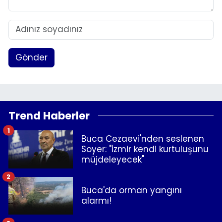
Gönder
Trend Haberler
1
Buca Cezaevi'nden seslenen
Soyer: "İzmir kendi kurtuluşunu
müjdeleyecek"
2
Buca'da orman yangını
alarmı!