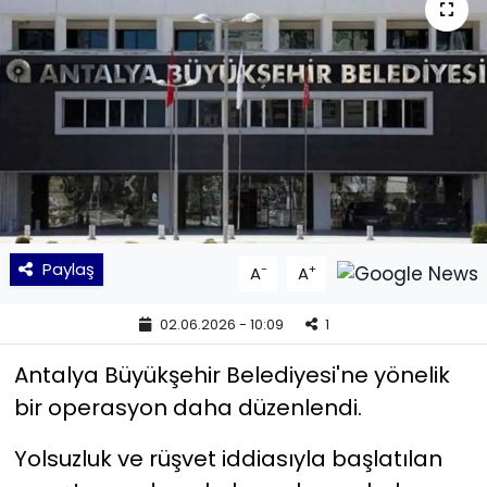
KÜLTÜR SANAT
MAGAZİN
POLİTİKA
SAĞLIK
Siyaset
Paylaş
-
+
A
A
SPOR
02.06.2026 - 10:09
1
TEKNOLOJİ
Antalya Büyükşehir Belediyesi'ne yönelik
bir operasyon daha düzenlendi.
Yaşam
Yolsuzluk ve rüşvet iddiasıyla başlatılan
YEREL POLİTİKA