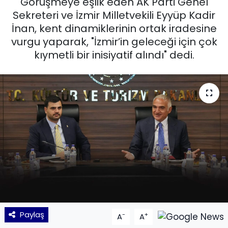
Görüşmeye eşlik eden AK Parti Genel
Sekreteri ve İzmir Milletvekili Eyyüp Kadir
KÜLTÜR SANAT
İnan, kent dinamiklerinin ortak iradesine
vurgu yaparak, "İzmir’in geleceği için çok
MAGAZİN
kıymetli bir inisiyatif alındı" dedi.
POLİTİKA
SAĞLIK
Siyaset
SPOR
TEKNOLOJİ
Yaşam
Paylaş
-
+
A
A
YEREL POLİTİKA