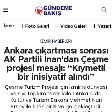
Ankara
Nöbetçi Eczaneler
İzmir
Foto Galeri
Video Galeri
Yazarl
Bilim Teknoloji
Hava Durumu
İZMIR HABERLERI
DÜNYA
Trafik Durumu
Ankara çıkartması sonrası
EGE
Süper Lig Puan Durumu ve Fikstür
AK Partili İnan’dan Çeşme
projesi mesajı: “Kıymetli
EĞİTİM
Tüm Manşetler
bir inisiyatif alındı”
EKONOMİ
Son Dakika Haberleri
Çeşme Turizm Projesi için İzmir iş dünyası
ve sivil toplum temsilcileri Ankara’da
English News
Haber Arşivi
Kültür ve Turizm Bakanı Mehmet Nuri
Ersoy ile kritik bir zirve gerçekleştirdi.
GÜNCEL