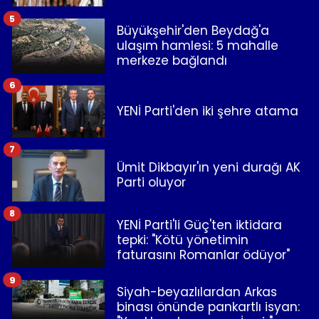
5
Büyükşehir'den Beydağ'a
ulaşım hamlesi: 5 mahalle
merkeze bağlandı
6
YENİ Parti'den iki şehre atama
7
Ümit Dikbayır'ın yeni durağı AK
Parti oluyor
8
YENİ Parti'li Güç'ten iktidara
tepki: "Kötü yönetimin
faturasını Romanlar ödüyor"
9
Siyah-beyazlılardan Arkas
binası önünde pankartlı isyan: