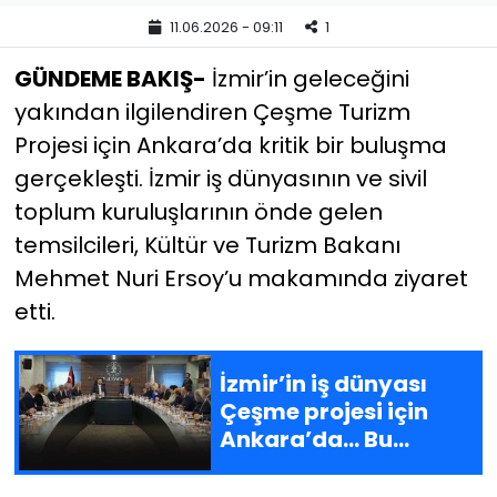
11.06.2026 - 09:11
1
YEREL YÖNETİMLER
GÜNDEME BAKIŞ-
İzmir’in geleceğini
Yurt
yakından ilgilendiren Çeşme Turizm
Projesi için Ankara’da kritik bir buluşma
gerçekleşti. İzmir iş dünyasının ve sivil
toplum kuruluşlarının önde gelen
temsilcileri, Kültür ve Turizm Bakanı
Mehmet Nuri Ersoy’u makamında ziyaret
etti.
İzmir’in iş dünyası
Çeşme projesi için
Ankara’da... Bu
defteri kapatmıştık
İzmir istiyorsa her