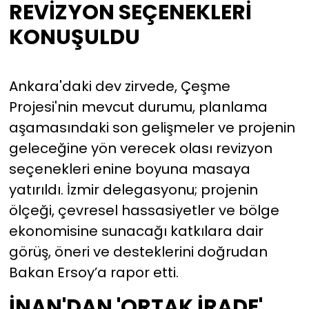
REVİZYON SEÇENEKLERİ
şeye hazırız!
KONUŞULDU
Ankara'daki dev zirvede, Çeşme
Projesi'nin mevcut durumu, planlama
aşamasındaki son gelişmeler ve projenin
geleceğine yön verecek olası revizyon
seçenekleri enine boyuna masaya
yatırıldı. İzmir delegasyonu; projenin
ölçeği, çevresel hassasiyetler ve bölge
ekonomisine sunacağı katkılara dair
görüş, öneri ve desteklerini doğrudan
Bakan Ersoy’a rapor etti.
İNAN'DAN 'ORTAK İRADE'