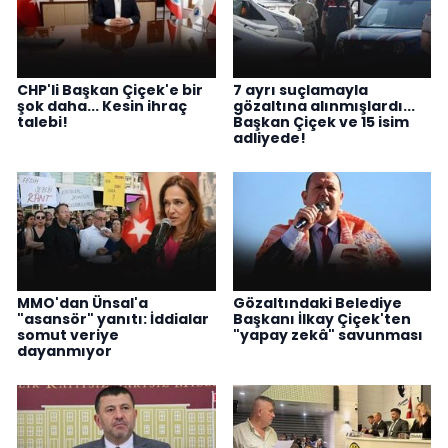
CHP'li Başkan Çiçek'e bir
7 ayrı suçlamayla
şok daha... Kesin ihraç
gözaltına alınmışlardı...
talebi!
Başkan Çiçek ve 15 isim
adliyede!
MMO'dan Ünsal'a
Gözaltındaki Belediye
"asansör" yanıtı: İddialar
Başkanı İlkay Çiçek'ten
somut veriye
"yapay zekâ" savunması
dayanmıyor