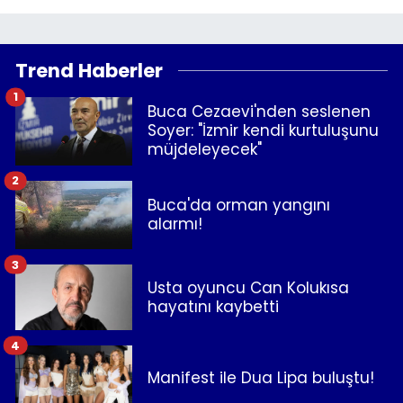
Trend Haberler
1
Buca Cezaevi'nden seslenen
Soyer: "İzmir kendi kurtuluşunu
müjdeleyecek"
2
Buca'da orman yangını
alarmı!
3
Usta oyuncu Can Kolukısa
hayatını kaybetti
4
Manifest ile Dua Lipa buluştu!