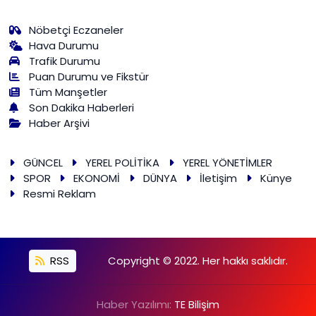
Nöbetçi Eczaneler
Hava Durumu
Trafik Durumu
Puan Durumu ve Fikstür
Tüm Manşetler
Son Dakika Haberleri
Haber Arşivi
GÜNCEL
YEREL POLİTİKA
YEREL YÖNETİMLER
SPOR
EKONOMİ
DÜNYA
İletişim
Künye
Resmi Reklam
RSS
Copyright © 2022. Her hakkı saklıdır.
Haber Yazılımı:
TE Bilişim