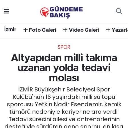
Ankara
Nöbetçi Eczaneler
İzmir
Foto Galeri
Video Galeri
Yazarl
Bilim Teknoloji
Hava Durumu
SPOR
DÜNYA
Trafik Durumu
Altyapıdan milli takıma
EGE
Süper Lig Puan Durumu ve Fikstür
uzanan yolda tedavi
molası
EĞİTİM
Tüm Manşetler
İZMİR Büyükşehir Belediyesi Spor
EKONOMİ
Son Dakika Haberleri
Kulübü'nün 16 yaşındaki milli su topu
sporcusu Yetkin Nadir Esendemir, kemik
English News
Haber Arşivi
tümörü nedeniyle kariyerine ara verdi.
Tedavi sürecini ailesi ve antrenörlerinin
GÜNCEL
desteğiyle sürdüren genç sporcu, en kısa