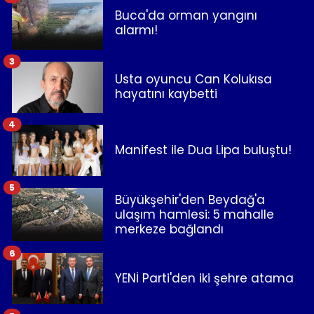
Buca'da orman yangını
alarmı!
3
Usta oyuncu Can Kolukısa
hayatını kaybetti
4
Manifest ile Dua Lipa buluştu!
5
Büyükşehir'den Beydağ'a
ulaşım hamlesi: 5 mahalle
merkeze bağlandı
6
YENİ Parti'den iki şehre atama