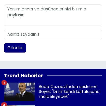
Gönder
Trend Haberler
1
Buca Cezaevi'nden seslenen
Soyer: "İzmir kendi kurtuluşunu
müjdeleyecek"
2