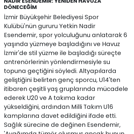
NADİR ESENDEMİR: YENİDEN HAVUZA
DÖNECEĞİM
İzmir Büyükşehir Belediyesi Spor
Kulübü'nün gururu Yetkin Nadir
Esendemir, spor yolculuğunu anlatarak 6
yaşında yüzmeye başladığını ve Havuz
İzmir'de stil yüzme ile başladığı süreçte
antrenörlerinin yönlendirmesiyle su
topuna geçtiğini söyledi. Altyapılarda
geliştiğini belirten genç sporcu, U14'ten
itibaren çeşitli yaş gruplarında mücadele
ederek U20 ve A takıma kadar
yükseldiğini, ardından Milli Takım U16
kamplarına davet edildiğini ifade etti.
Sağlık sürecine de değinen Esendemir,
'Ayağımda tümör oluşmuş ancak bunun