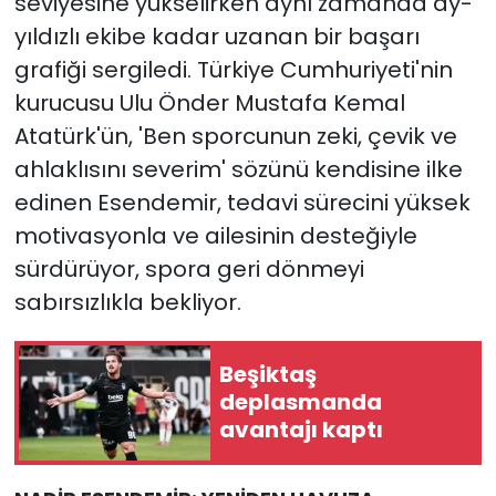
seviyesine yükselirken aynı zamanda ay-
yıldızlı ekibe kadar uzanan bir başarı
grafiği sergiledi. Türkiye Cumhuriyeti'nin
kurucusu Ulu Önder Mustafa Kemal
Atatürk'ün, 'Ben sporcunun zeki, çevik ve
ahlaklısını severim' sözünü kendisine ilke
edinen Esendemir, tedavi sürecini yüksek
motivasyonla ve ailesinin desteğiyle
sürdürüyor, spora geri dönmeyi
sabırsızlıkla bekliyor.
Beşiktaş
deplasmanda
avantajı kaptı