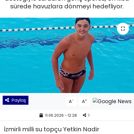
sürede havuzlara dönmeyi hedefliyor.
KÜLTÜR SANAT
MAGAZİN
POLİTİKA
SAĞLIK
Siyaset
SPOR
Paylaş
-
+
A
A
TEKNOLOJİ
11.06.2026 - 12:28
1
Yaşam
İzmirli milli su topçu Yetkin Nadir
YEREL POLİTİKA