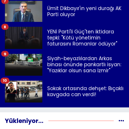
7
Ümit Dikbayır'ın yeni durağı AK
Parti oluyor
8
YENİ Parti'li Güç'ten iktidara
tepki: "Kötü yönetimin
faturasını Romanlar ödüyor"
9
Siyah-beyazlılardan Arkas
binası önünde pankartlı isyan:
"Yazıklar olsun sana İzmir"
10
Sokak ortasında dehşet: Bıçaklı
kavgada can verdi!
Yükleniyor...