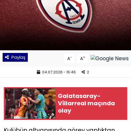
KÜLTÜR SANAT
MAGAZİN
POLİTİKA
SAĞLIK
Paylaş
-
+
A
A
Siyaset
04.07.2026 - 16:46
2
SPOR
Galatasaray-
TEKNOLOJİ
Villarreal maçında
olay
Yaşam
Kulübün altyapısında görev yaptıktan
YEREL POLİTİKA