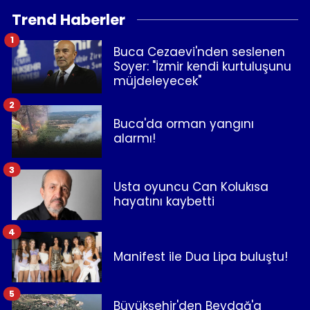
Trend Haberler
1
Buca Cezaevi'nden seslenen
Soyer: "İzmir kendi kurtuluşunu
müjdeleyecek"
2
Buca'da orman yangını
alarmı!
3
Usta oyuncu Can Kolukısa
hayatını kaybetti
4
Manifest ile Dua Lipa buluştu!
5
Büyükşehir'den Beydağ'a