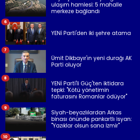
ulaşım hamlesi: 5 mahalle
merkeze bağlandı
6
YENİ Parti'den iki şehre atama
7
Ümit Dikbayır'ın yeni durağı AK
Parti oluyor
8
YENİ Parti'li Güç'ten iktidara
tepki: "Kötü yönetimin
faturasını Romanlar ödüyor"
9
Siyah-beyazlılardan Arkas
binası önünde pankartlı isyan:
"Yazıklar olsun sana İzmir"
10