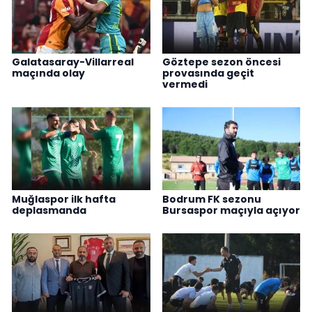
Galatasaray-Villarreal
Göztepe sezon öncesi
maçında olay
provasında geçit
vermedi
Muğlaspor ilk hafta
Bodrum FK sezonu
deplasmanda
Bursaspor maçıyla açıyor