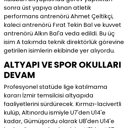
sonra üst yapıya alınan atletik
YEREL YÖNETİMLER
performans antrenörü Ahmet Çeltikçi,
kaleci antrenörü Fırat Tekin Bal ve kuvvet
Yurt
antrenörü Alkın Bal'a veda edildi. Bu üç
isim A takımda teknik direktörlük görevine
getirilen isimlerin ekibinde yer alıyordu.
ALTYAPI VE SPOR OKULLARI
DEVAM
Profesyonel statüde lige katılmama
kararı İzmir temsilcisi altyapıda
faaliyetlerini sürdürecek. Kırmızı-lacivertli
kulüp, Altınordu ismiyle U7'den U14'e
kadar, Gümüşordu olarak U8'den U14'e