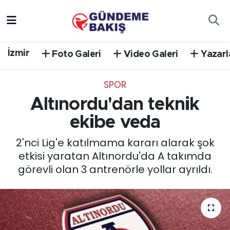
Ankara
Nöbetçi Eczaneler
İzmir
Foto Galeri
Video Galeri
Yazarl
Bilim Teknoloji
Hava Durumu
SPOR
DÜNYA
Trafik Durumu
Altınordu'dan teknik
EGE
Süper Lig Puan Durumu ve Fikstür
ekibe veda
2'nci Lig'e katılmama kararı alarak şok
EĞİTİM
Tüm Manşetler
etkisi yaratan Altınordu'da A takımda
görevli olan 3 antrenörle yollar ayrıldı.
EKONOMİ
Son Dakika Haberleri
English News
Haber Arşivi
GÜNCEL