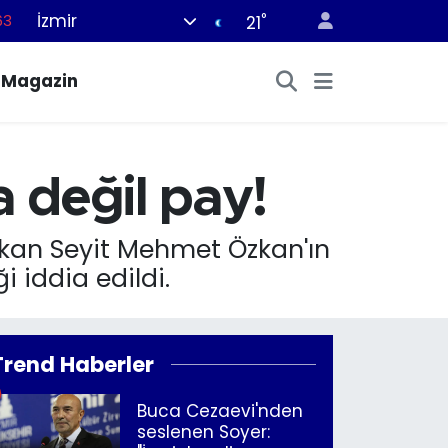
İzmir
°
63
21
16
Magazin
02
07
45
a değil pay!
70
şkan Seyit Mehmet Özkan'ın
i iddia edildi.
Trend Haberler
Buca Cezaevi'nden
seslenen Soyer: