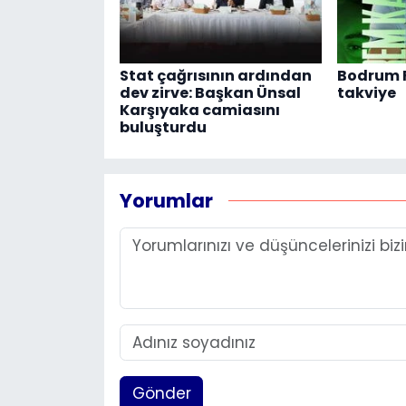
Stat çağrısının ardından
Bodrum F
dev zirve: Başkan Ünsal
takviye
Karşıyaka camiasını
buluşturdu
Yorumlar
Gönder