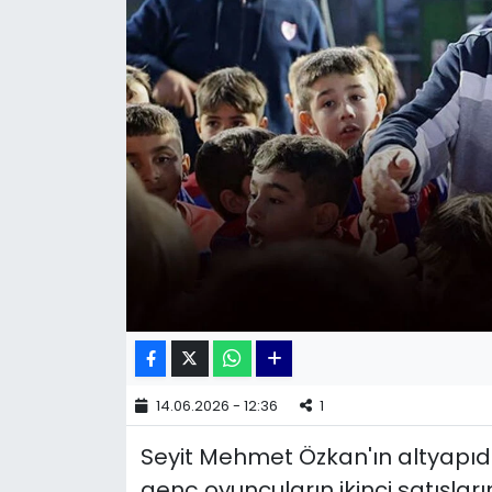
KÜLTÜR SANAT
MAGAZİN
POLİTİKA
SAĞLIK
Siyaset
SPOR
TEKNOLOJİ
14.06.2026 - 12:36
1
Yaşam
Seyit Mehmet Özkan'ın altyapıda
YEREL POLİTİKA
genç oyuncuların ikinci satışlar