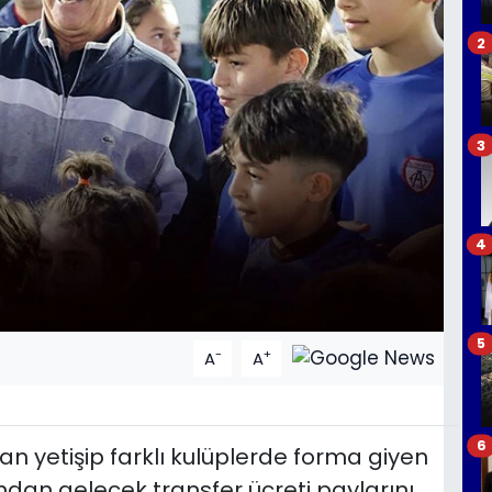
2
3
4
5
-
+
A
A
6
n yetişip farklı kulüplerde forma giyen
ından gelecek transfer ücreti paylarını