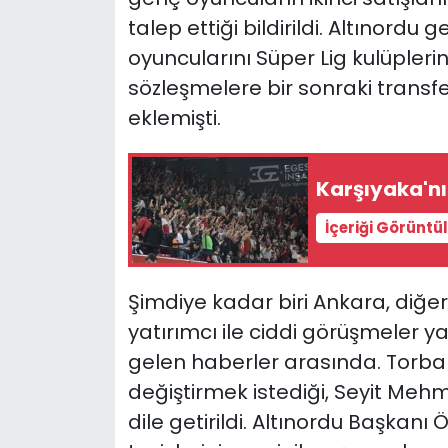
talep ettiği bildirildi. Altınord
YEREL YÖNETİMLER
oyuncularını Süper Lig kulüpler
sözleşmelere bir sonraki transf
Yurt
eklemişti.
Karşıyaka'nın
İçeriği Görüntü
Şimdiye kadar biri Ankara, diğeri
yatırımcı ile ciddi görüşmeler
gelen haberler arasında. Torbalı
değiştirmek istediği, Seyit Meh
dile getirildi. Altınordu Başkanı 