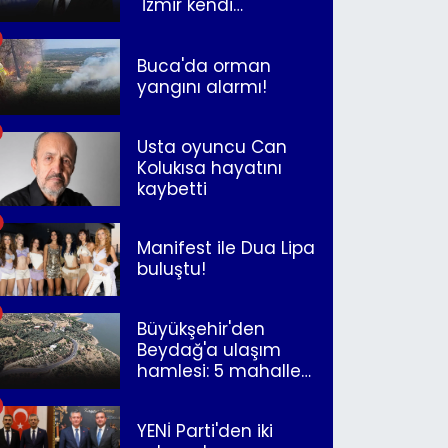
"İzmir kendi
kurtuluşunu
müjdeleyecek"
Buca'da orman
yangını alarmı!
Usta oyuncu Can
Kolukısa hayatını
kaybetti
Manifest ile Dua Lipa
buluştu!
Büyükşehir'den
Beydağ'a ulaşım
hamlesi: 5 mahalle
merkeze bağlandı
YENİ Parti'den iki