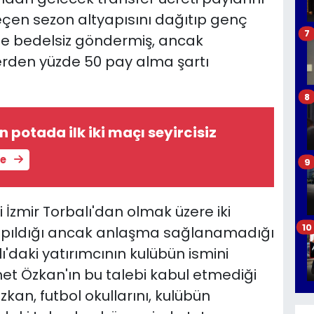
u geçen sezon altyapısını dağıtıp genç
7
ine bedelsiz göndermiş, ancak
erden yüzde 50 pay alma şartı
8
 potada ilk iki maçı seyircisiz
le
9
 İzmir Torbalı'dan olmak üzere iki
10
 yapıldığı ancak anlaşma sağlanamadığı
'daki yatırımcının kulübün ismini
met Özkan'ın bu talebi kabul etmediği
Özkan, futbol okullarını, kulübün