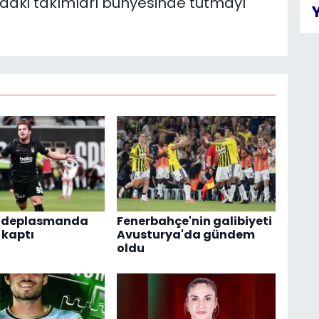
ındaki takımları bünyesinde tutmayı
ş deplasmanda
Fenerbahçe'nin galibiyeti
 kaptı
Avusturya'da gündem
oldu