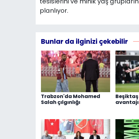
tesislerini ve minik yaş gruplar
planlıyor.
Bunlar da ilginizi çekebilir
Trabzon'da Mohamed
Beşikta
Salah çılgınlığı
avantajı