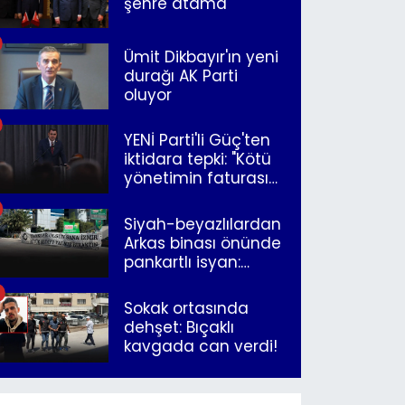
şehre atama
Ümit Dikbayır'ın yeni
durağı AK Parti
oluyor
YENİ Parti'li Güç'ten
iktidara tepki: "Kötü
yönetimin faturasını
Romanlar ödüyor"
Siyah-beyazlılardan
Arkas binası önünde
pankartlı isyan:
"Yazıklar olsun sana
İzmir"
Sokak ortasında
dehşet: Bıçaklı
kavgada can verdi!