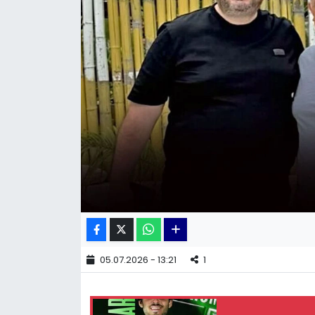
KÜLTÜR SANAT
MAGAZİN
POLİTİKA
SAĞLIK
Siyaset
SPOR
TEKNOLOJİ
05.07.2026 - 13:21
1
Yaşam
YEREL POLİTİKA