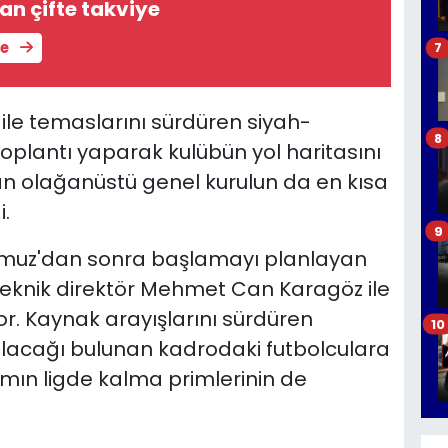
n çifte takviye
le
7
ile temaslarını sürdüren siyah-
8
 toplantı yaparak kulübün yol haritasını
lan olağanüstü genel kurulun da en kısa
.
9
emmuz'dan sonra başlamayı planlayan
teknik direktör Mehmet Can Karagöz ile
r. Kaynak arayışlarını sürdüren
10
acağı bulunan kadrodaki futbolculara
ın ligde kalma primlerinin de