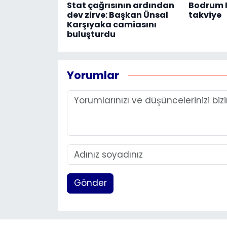
Stat çağrısının ardından
Bodrum F
dev zirve: Başkan Ünsal
takviye
Karşıyaka camiasını
buluşturdu
Yorumlar
Gönder