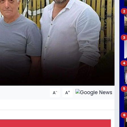
2
3
4
5
-
+
A
A
6