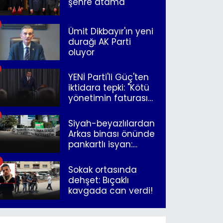
şehre atama
Ümit Dikbayır'ın yeni
durağı AK Parti
oluyor
YENİ Parti'li Güç'ten
iktidara tepki: "Kötü
yönetimin faturasını
Romanlar ödüyor"
Siyah-beyazlılardan
Arkas binası önünde
pankartlı isyan:
"Yazıklar olsun sana
İzmir"
Sokak ortasında
dehşet: Bıçaklı
kavgada can verdi!