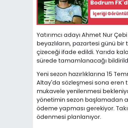
Bodrum FK'da
YEREL YÖNETİMLER
İçeriği Görüntü
Yurt
Yatırımcı adayı Ahmet Nur Çebi 
beyazlıların, pazartesi günü bir
çizeceği ifade edildi. Yarıda ka
sürede tamamlanacağı bildirildi
Yeni sezon hazırlıklarına 15 T
Altay'da sözleşmesi sona eren 
mukavele yenilenmesi bekleniyo
yönetimin sezon başlamadan al
ödeme yapması gerekiyor. Takım
ödenmesi planlanıyor.