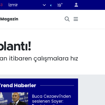
İzmir
°
63
19
16
Magazin
02
07
44
lantı!
70
n itibaren çalışmalara hız
Trend Haberler
Buca Cezaevi'nden
seslenen Soyer: