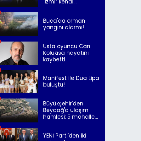
"İzmir kendi
kurtuluşunu
müjdeleyecek"
Buca'da orman
yangını alarmı!
Usta oyuncu Can
Kolukısa hayatını
kaybetti
Manifest ile Dua Lipa
buluştu!
Büyükşehir'den
Beydağ'a ulaşım
hamlesi: 5 mahalle
merkeze bağlandı
YENİ Parti'den iki