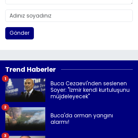
Gönder
Trend Haberler
1
Buca Cezaevi'nden seslenen
Soyer: "İzmir kendi kurtuluşunu
müjdeleyecek"
2
Buca'da orman yangını
alarmı!
3