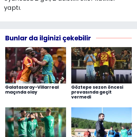
yaptı.
Bunlar da ilginizi çekebilir
Galatasaray-Villarreal
Göztepe sezon öncesi
maçında olay
provasında geçit
vermedi