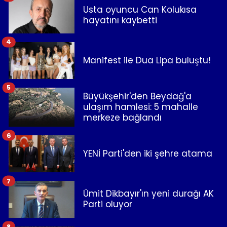
Usta oyuncu Can Kolukısa
hayatını kaybetti
4
Manifest ile Dua Lipa buluştu!
5
Büyükşehir'den Beydağ'a
ulaşım hamlesi: 5 mahalle
merkeze bağlandı
6
YENİ Parti'den iki şehre atama
7
Ümit Dikbayır'ın yeni durağı AK
Parti oluyor
8