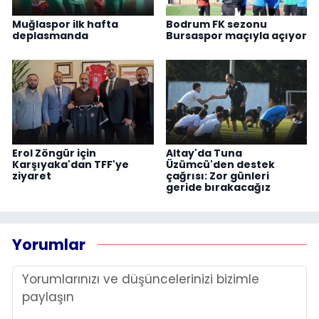
Muğlaspor ilk hafta
Bodrum FK sezonu
deplasmanda
Bursaspor maçıyla açıyor
Erol Zöngür için
Altay'da Tuna
Karşıyaka'dan TFF'ye
Üzümcü'den destek
ziyaret
çağrısı: Zor günleri
geride bırakacağız
Yorumlar