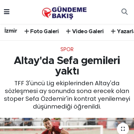
Ankara
Nöbetçi Eczaneler
İzmir
Foto Galeri
Video Galeri
Yazarl
Bilim Teknoloji
Hava Durumu
SPOR
DÜNYA
Trafik Durumu
Altay'da Sefa gemileri
EGE
Süper Lig Puan Durumu ve Fikstür
yaktı
TFF 3'üncü Lig ekiplerinden Altay'da
EĞİTİM
Tüm Manşetler
sözleşmesi ay sonunda sona erecek olan
stoper Sefa Özdemir'in kontrat yenilemeyi
EKONOMİ
Son Dakika Haberleri
düşünmediği öğrenildi.
English News
Haber Arşivi
GÜNCEL