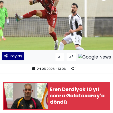
KÜLTÜR SANAT
MAGAZİN
POLİTİKA
SAĞLIK
Paylaş
-
+
A
A
Siyaset
24.05.2026 - 13:06
1
SPOR
TEKNOLOJİ
Eren Derdiyok 10 yıl
sonra Galatasaray'a
Yaşam
döndü
YEREL POLİTİKA