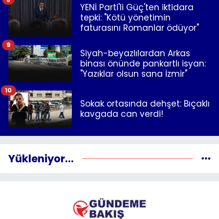
YENİ Parti'li Güç'ten iktidara
tepki: "Kötü yönetimin
faturasını Romanlar ödüyor"
9
Siyah-beyazlılardan Arkas
binası önünde pankartlı isyan:
"Yazıklar olsun sana İzmir"
10
Sokak ortasında dehşet: Bıçaklı
kavgada can verdi!
Yükleniyor...