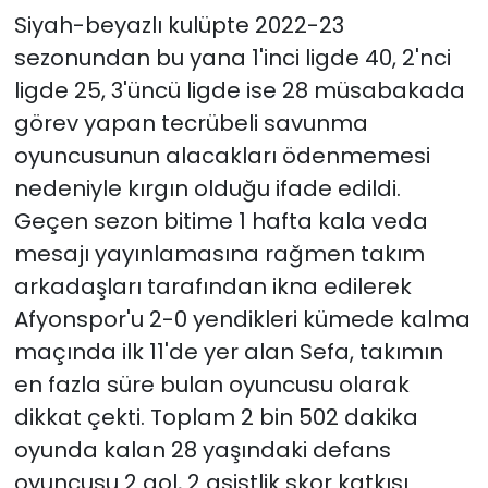
Siyah-beyazlı kulüpte 2022-23
YEREL YÖNETİMLER
sezonundan bu yana 1'inci ligde 40, 2'nci
ligde 25, 3'üncü ligde ise 28 müsabakada
Yurt
görev yapan tecrübeli savunma
oyuncusunun alacakları ödenmemesi
nedeniyle kırgın olduğu ifade edildi.
Geçen sezon bitime 1 hafta kala veda
mesajı yayınlamasına rağmen takım
arkadaşları tarafından ikna edilerek
Afyonspor'u 2-0 yendikleri kümede kalma
maçında ilk 11'de yer alan Sefa, takımın
en fazla süre bulan oyuncusu olarak
dikkat çekti. Toplam 2 bin 502 dakika
oyunda kalan 28 yaşındaki defans
oyuncusu 2 gol, 2 asistlik skor katkısı