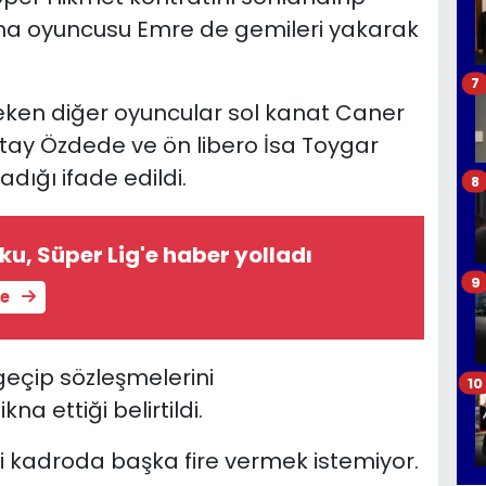
saha oyuncusu Emre de gemileri yakarak
7
çeken diğer oyuncular sol kanat Caner
ay Özdede ve ön libero İsa Toygar
adığı ifade edildi.
8
u, Süper Lig'e haber yolladı
9
le
geçip sözleşmelerini
10
 ettiği belirtildi.
i kadroda başka fire vermek istemiyor.