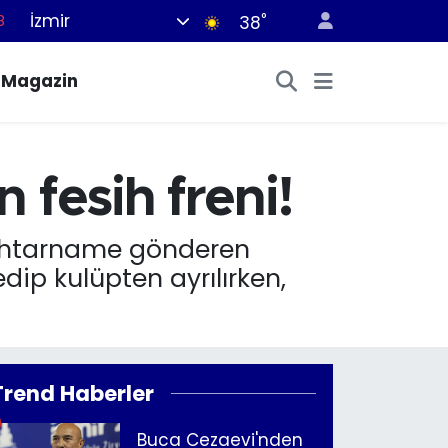
İzmir
°
8
38
8
Magazin
2
8
3
 fesih freni!
4
e ihtarname gönderen
edip kulüpten ayrılırken,
Trend Haberler
Buca Cezaevi'nden