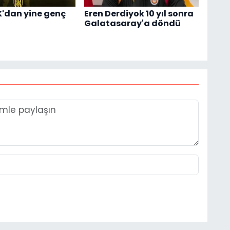
K'dan yine genç
Eren Derdiyok 10 yıl sonra
Galatasaray'a döndü