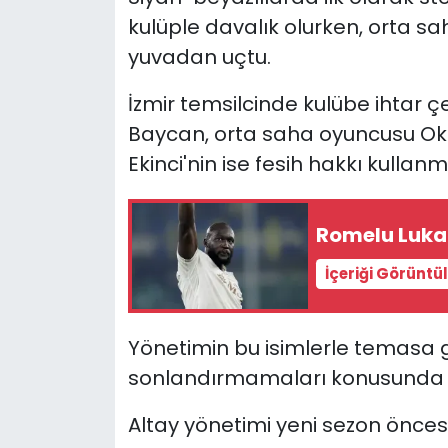
kulüple davalık olurken, orta 
YEREL YÖNETİMLER
yuvadan uçtu.
Yurt
İzmir temsilcinde kulübe ihtar 
Baycan, orta saha oyuncusu Okt
Ekinci'nin ise fesih hakkı kullanm
Romelu Lukak
İçeriği Görüntü
Yönetimin bu isimlerle temasa 
sonlandırmamaları konusunda ikna
Altay yönetimi yeni sezon önces