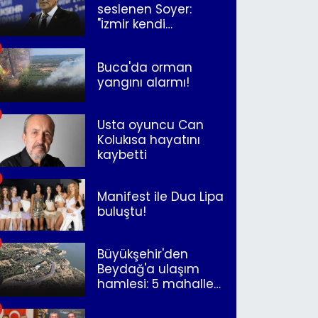
seslenen Soyer:
"İzmir kendi
kurtuluşunu
müjdeleyecek"
Buca'da orman
yangını alarmı!
Usta oyuncu Can
Kolukısa hayatını
kaybetti
Manifest ile Dua Lipa
buluştu!
Büyükşehir'den
Beydağ'a ulaşım
hamlesi: 5 mahalle
merkeze bağlandı