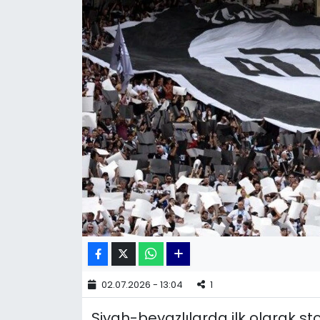
KÜLTÜR SANAT
MAGAZİN
POLİTİKA
SAĞLIK
Siyaset
SPOR
TEKNOLOJİ
Yaşam
02.07.2026 - 13:04
1
Siyah-beyazlılarda ilk olarak st
YEREL POLİTİKA