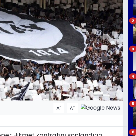
2
3
4
5
-
+
A
A
6
oper Hikmet kontratını sonlandırıp