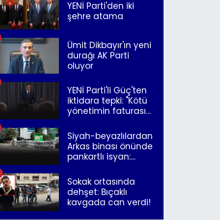
YENİ Parti'den iki
şehre atama
Ümit Dikbayır'ın yeni
durağı AK Parti
oluyor
YENİ Parti'li Güç'ten
iktidara tepki: "Kötü
yönetimin faturasını
Romanlar ödüyor"
Siyah-beyazlılardan
Arkas binası önünde
pankartlı isyan:
"Yazıklar olsun sana
İzmir"
Sokak ortasında
dehşet: Bıçaklı
kavgada can verdi!