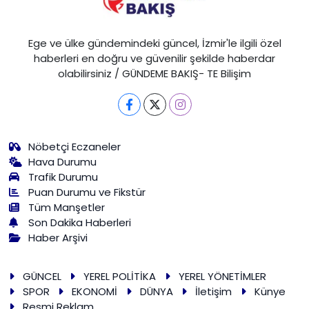
Ege ve ülke gündemindeki güncel, İzmir'le ilgili özel
haberleri en doğru ve güvenilir şekilde haberdar
olabilirsiniz / GÜNDEME BAKIŞ- TE Bilişim
Nöbetçi Eczaneler
Hava Durumu
Trafik Durumu
Puan Durumu ve Fikstür
Tüm Manşetler
Son Dakika Haberleri
Haber Arşivi
GÜNCEL
YEREL POLİTİKA
YEREL YÖNETİMLER
SPOR
EKONOMİ
DÜNYA
İletişim
Künye
Resmi Reklam