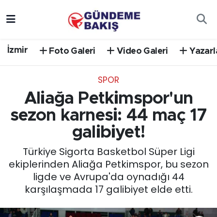
Ankara
Nöbetçi Eczaneler
İzmir
Foto Galeri
Video Galeri
Yazarl
Bilim Teknoloji
Hava Durumu
SPOR
DÜNYA
Trafik Durumu
Aliağa Petkimspor'un
EGE
Süper Lig Puan Durumu ve Fikstür
sezon karnesi: 44 maç 17
galibiyet!
EĞİTİM
Tüm Manşetler
Türkiye Sigorta Basketbol Süper Ligi
EKONOMİ
Son Dakika Haberleri
ekiplerinden Aliağa Petkimspor, bu sezon
ligde ve Avrupa'da oynadığı 44
English News
Haber Arşivi
karşılaşmada 17 galibiyet elde etti.
GÜNCEL