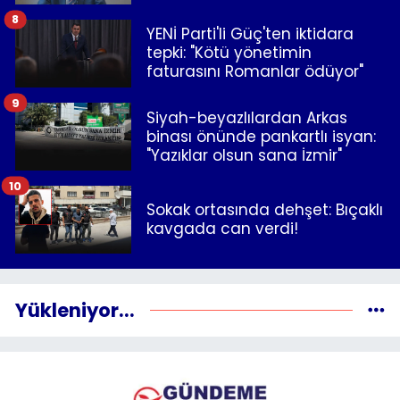
8
YENİ Parti'li Güç'ten iktidara
tepki: "Kötü yönetimin
faturasını Romanlar ödüyor"
9
Siyah-beyazlılardan Arkas
binası önünde pankartlı isyan:
"Yazıklar olsun sana İzmir"
10
Sokak ortasında dehşet: Bıçaklı
kavgada can verdi!
Yükleniyor...