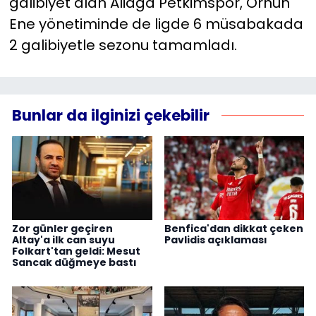
galibiyet alan Aliağa Petkimspor, Orhun
Ene yönetiminde de ligde 6 müsabakada
2 galibiyetle sezonu tamamladı.
Bunlar da ilginizi çekebilir
Zor günler geçiren
Benfica'dan dikkat çeken
Altay'a ilk can suyu
Pavlidis açıklaması
Folkart'tan geldi: Mesut
Sancak düğmeye bastı