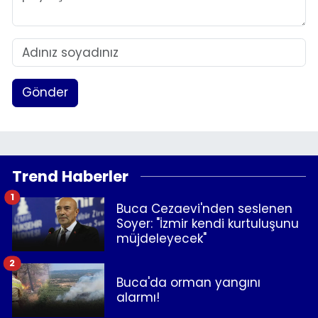
Gönder
Trend Haberler
1
Buca Cezaevi'nden seslenen
Soyer: "İzmir kendi kurtuluşunu
müjdeleyecek"
2
Buca'da orman yangını
alarmı!