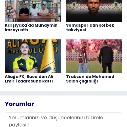
Karşıyaka'da Muhaymin
Somaspor'dan sol bek
imzayı attı
takviyesi
Aliağa FK, Buca'dan Ali
Trabzon'da Mohamed
Emir'i kadrosuna kattı
Salah çılgınlığı
Yorumlar