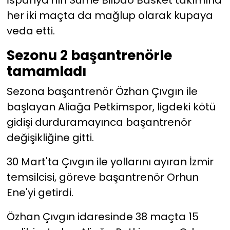
İspanya'nın Surne Bilbao Basket takımına
her iki maçta da mağlup olarak kupaya
veda etti.
Sezonu 2 başantrenörle
tamamladı
Sezona başantrenör Özhan Çıvgın ile
başlayan Aliağa Petkimspor, ligdeki kötü
gidişi durduramayınca başantrenör
değişikliğine gitti.
30 Mart'ta Çıvgın ile yollarını ayıran İzmir
temsilcisi, göreve başantrenör Orhun
Ene'yi getirdi.
Özhan Çıvgın idaresinde 38 maçta 15