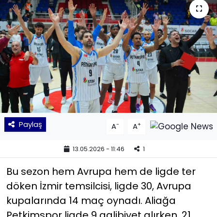
KÜLTÜR SANAT
MAGAZİN
POLİTİKA
SAĞLIK
Siyaset
Paylaş
-
+
A
A
SPOR
13.05.2026 - 11:46
1
TEKNOLOJİ
Bu sezon hem Avrupa hem de ligde ter
döken İzmir temsilcisi, ligde 30, Avrupa
Yaşam
kupalarında 14 maç oynadı. Aliağa
Petkimspor ligde 9 galibiyet alırken, 21
YEREL POLİTİKA