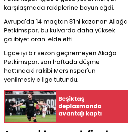
karşılaşmada rakiplerine boyun eğdi.
YEREL YÖNETİMLER
Avrupa'da 14 maçtan 8'ini kazanan Aliağa
Yurt
Petkimspor, bu kulvarda daha yüksek
galibiyet oranı elde etti.
Ligde iyi bir sezon geçiremeyen Aliağa
Petkimspor, son haftada düşme
hattındaki rakibi Mersinspor'un
yenilmesiyle lige tutundu.
Beşiktaş
deplasmanda
avantajı kaptı