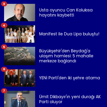
3
Usta oyuncu Can Kolukısa
hayatını kaybetti
4
Manifest ile Dua Lipa buluştu!
5
Büyükşehir'den Beydağ'a
ulaşım hamlesi: 5 mahalle
merkeze bağlandı
6
YENİ Parti'den iki şehre atama
7
Ümit Dikbayır'ın yeni durağı AK
Parti oluyor